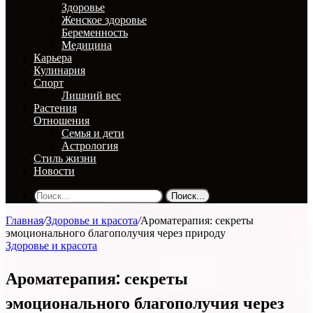
Здоровье
Женское здоровье
Беременность
Медицина
Карьера
Кулинария
Спорт
Лишний вес
Растения
Отношения
Семья и дети
Астрология
Стиль жизни
Новости
Поиск...
Главная
/
Здоровье и красота
/
Ароматерапия: секреты
эмоционального благополучия через природу
Здоровье и красота
Ароматерапия: секреты
эмоционального благополучия через