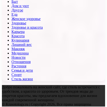
Быт
Дом и уют
Другое
Еда
Женское здоровье
Здоровье
Здоровье и красота
Карьера
Красота
Кулинария
Лишний вес
Макияж
Медицина
Новости
Отношения
Растения
Семья и дети
Спорт
Стиль жизни
Добро пожаловать на женский сайт, где стиль встречается с
удобством, а красота со здоровьем. От трендов моды до
секретов красоты, мы предлагаем вдохновение для жизни
каждой современной женщины.
© Krasotology.ru | Copyright 2026, Все права защищены