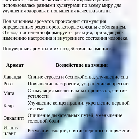
использовалась разными культурами по всему миру для
улучшения здоровья и повышения качества жизни.
Под влиянием ароматов происходит стимуляция
определенных рецепторов, которые связаны с обонянием.
Отсюда постепенно формируется реакция, приводящая к
изменению настроения и внутреннего состояния человека.
Популярные ароматы и их воздействие на эмоции:
Аромат
Воздействие на эмоции
Лаванда
Снятие стресса и беспокойства, улучшение сна
Роза
Повышение настроения, устранение депрессии
Стимуляция мыслительных процессов, снятие
Мята
усталости
Улучшение концентрации, укрепление нервной
Кедр
системы
Очищение дыхательных путей, уменьшение
Эвкалипт
головной боли
Иланг-
Регуляция эмоций, снятие нервного напряжения
иланг