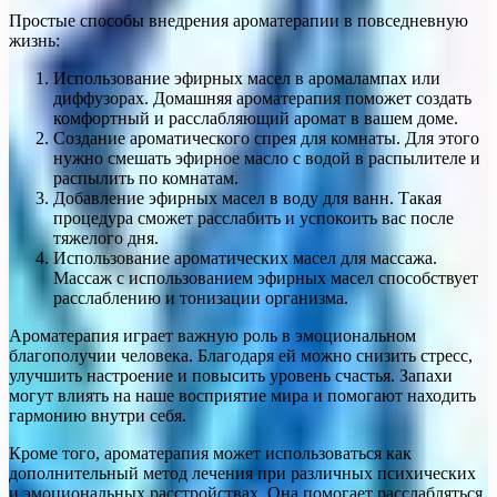
Простые способы внедрения ароматерапии в повседневную
жизнь:
Использование эфирных масел в аромалампах или
диффузорах. Домашняя ароматерапия поможет создать
комфортный и расслабляющий аромат в вашем доме.
Создание ароматического спрея для комнаты. Для этого
нужно смешать эфирное масло с водой в распылителе и
распылить по комнатам.
Добавление эфирных масел в воду для ванн. Такая
процедура сможет расслабить и успокоить вас после
тяжелого дня.
Использование ароматических масел для массажа.
Массаж с использованием эфирных масел способствует
расслаблению и тонизации организма.
Ароматерапия играет важную роль в эмоциональном
благополучии человека. Благодаря ей можно снизить стресс,
улучшить настроение и повысить уровень счастья. Запахи
могут влиять на наше восприятие мира и помогают находить
гармонию внутри себя.
Кроме того, ароматерапия может использоваться как
дополнительный метод лечения при различных психических
и эмоциональных расстройствах. Она помогает расслабляться,