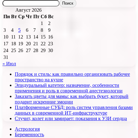
Поиск
Август 2026
Пн
Вт
Ср
Чт
Пт
Сб
Вс
1
2
3
4
5
6
7
8
9
10
11
12
13
14
15
16
17
18
19
20
21
22
23
24
25
26
27
28
29
30
31
« Июл
Порядок и стиль: как правильно организовать рабочее
пространство на кухне
Эпидуральный катетер: назначение, особенности
применения и роль в современной анестезиологии
Заказать цветы для мамы: как выбрать букет, который
подарит искренние эмоции
Платформенные СУБД: роль систем управления базами
данных в современной ИТ-инфраструктуре
Стучит, колет или замирает: показания к УЗИ сердца
Астрология
Беременность