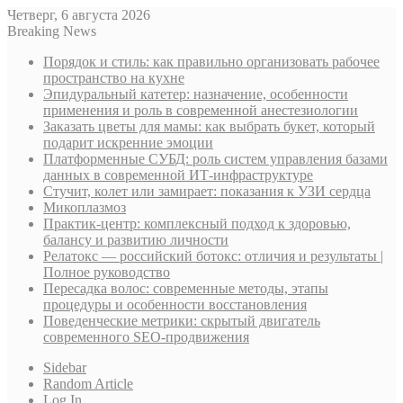
Четверг, 6 августа 2026
Breaking News
Порядок и стиль: как правильно организовать рабочее
пространство на кухне
Эпидуральный катетер: назначение, особенности
применения и роль в современной анестезиологии
Заказать цветы для мамы: как выбрать букет, который
подарит искренние эмоции
Платформенные СУБД: роль систем управления базами
данных в современной ИТ-инфраструктуре
Стучит, колет или замирает: показания к УЗИ сердца
Микоплазмоз
Практик-центр: комплексный подход к здоровью,
балансу и развитию личности
Релатокс — российский ботокс: отличия и результаты |
Полное руководство
Пересадка волос: современные методы, этапы
процедуры и особенности восстановления
Поведенческие метрики: скрытый двигатель
современного SEO-продвижения
Sidebar
Random Article
Log In