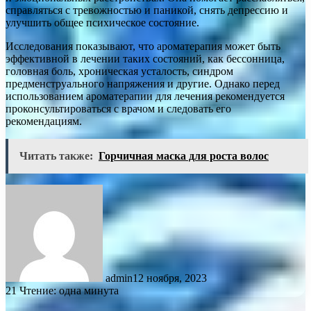
справляться с тревожностью и паникой, снять депрессию и
улучшить общее психическое состояние.
Исследования показывают, что ароматерапия может быть
эффективной в лечении таких состояний, как бессонница,
головная боль, хроническая усталость, синдром
предменструального напряжения и другие. Однако перед
использованием ароматерапии для лечения рекомендуется
проконсультироваться с врачом и следовать его
рекомендациям.
Читать также:
Горчичная маска для роста волос
admin
12 ноября, 2023
21
Чтение: одна минута