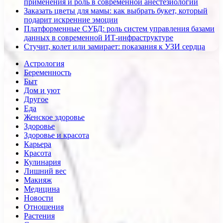
применения и роль в современной анестезиологии
Заказать цветы для мамы: как выбрать букет, который
подарит искренние эмоции
Платформенные СУБД: роль систем управления базами
данных в современной ИТ-инфраструктуре
Стучит, колет или замирает: показания к УЗИ сердца
Астрология
Беременность
Быт
Дом и уют
Другое
Еда
Женское здоровье
Здоровье
Здоровье и красота
Карьера
Красота
Кулинария
Лишний вес
Макияж
Медицина
Новости
Отношения
Растения