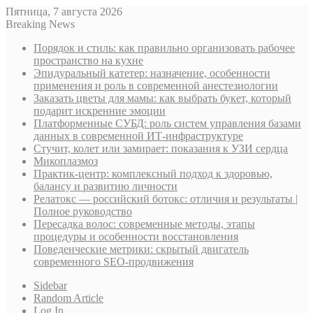
Пятница, 7 августа 2026
Breaking News
Порядок и стиль: как правильно организовать рабочее
пространство на кухне
Эпидуральный катетер: назначение, особенности
применения и роль в современной анестезиологии
Заказать цветы для мамы: как выбрать букет, который
подарит искренние эмоции
Платформенные СУБД: роль систем управления базами
данных в современной ИТ-инфраструктуре
Стучит, колет или замирает: показания к УЗИ сердца
Микоплазмоз
Практик-центр: комплексный подход к здоровью,
балансу и развитию личности
Релатокс — российский ботокс: отличия и результаты |
Полное руководство
Пересадка волос: современные методы, этапы
процедуры и особенности восстановления
Поведенческие метрики: скрытый двигатель
современного SEO-продвижения
Sidebar
Random Article
Log In