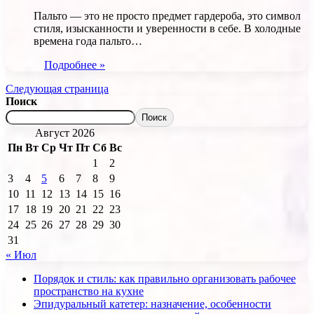
Пальто — это не просто предмет гардероба, это символ
стиля, изысканности и уверенности в себе. В холодные
времена года пальто…
Подробнее »
Следующая страница
Поиск
Поиск
Август 2026
Пн
Вт
Ср
Чт
Пт
Сб
Вс
1
2
3
4
5
6
7
8
9
10
11
12
13
14
15
16
17
18
19
20
21
22
23
24
25
26
27
28
29
30
31
« Июл
Порядок и стиль: как правильно организовать рабочее
пространство на кухне
Эпидуральный катетер: назначение, особенности