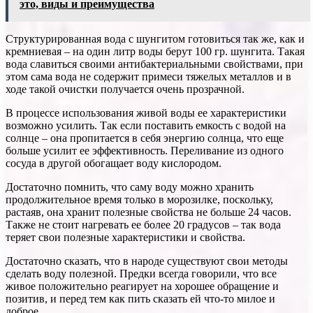
это, виды и преимущества
Структурированная вода с шунгитом готовиться так же, как и
кремниевая – на один литр воды берут 100 гр. шунгита. Такая
вода славиться своими антибактериальными свойствами, при
этом сама вода не содержит примеси тяжелых металлов и в
ходе такой очистки получается очень прозрачной.
В процессе использования живой воды ее характеристики
возможно усилить. Так если поставить емкость с водой на
солнце – она пропитается в себя энергию солнца, что еще
больше усилит ее эффективность. Переливание из одного
сосуда в другой обогащает воду кислородом.
Достаточно помнить, что саму воду можно хранить
продолжительное время только в морозилке, поскольку,
растаяв, она хранит полезные свойства не больше 24 часов.
Также не стоит нагревать ее более 20 градусов – так вода
теряет свои полезные характеристики и свойства.
Достаточно сказать, что в народе существуют свои методы
сделать воду полезной. Предки всегда говорили, что все
живое положительно реагирует на хорошее обращение и
позитив, и перед тем как пить сказать ей что-то милое и
доброе.