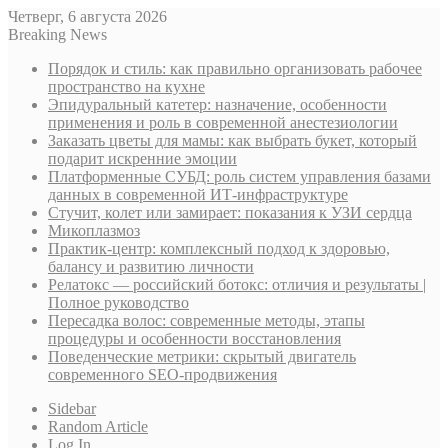
Четверг, 6 августа 2026
Breaking News
Порядок и стиль: как правильно организовать рабочее
пространство на кухне
Эпидуральный катетер: назначение, особенности
применения и роль в современной анестезиологии
Заказать цветы для мамы: как выбрать букет, который
подарит искренние эмоции
Платформенные СУБД: роль систем управления базами
данных в современной ИТ-инфраструктуре
Стучит, колет или замирает: показания к УЗИ сердца
Микоплазмоз
Практик-центр: комплексный подход к здоровью,
балансу и развитию личности
Релатокс — российский ботокс: отличия и результаты |
Полное руководство
Пересадка волос: современные методы, этапы
процедуры и особенности восстановления
Поведенческие метрики: скрытый двигатель
современного SEO-продвижения
Sidebar
Random Article
Log In