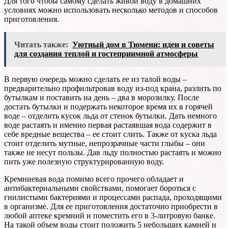
Для того чтобы самому сделать живой воду в домашних
условиях можно использовать несколько методов и способов
приготовления.
Читать также:
Уютный дом в Тюмени: идеи и советы
для создания теплой и гостеприимной атмосферы
В первую очередь можно сделать ее из талой воды –
предварительно профильтровав воду из-под крана, разлить по
бутылкам и поставить на день – два в морозилку. После
достать бутылки и подержать некоторое время их в горячей
воде – отделить кусок льда от стенок бутылки. Дать немного
воде растаять и именно первая растаявшая вода содержит в
себе вредные вещества – ее стоит слить. Также от куска льда
стоит отделить мутные, непрозрачные части глыбы – они
также не несут пользы. Дав льду полностью растаять и можно
пить уже полезную структурированную воду.
Кремниевая вода помимо всего прочего обладает и
антибактериальными свойствами, помогает бороться с
гнилистыми бактериями и процессами распада, проходящими
в организме. Для ее приготовления достаточно приобрести в
любой аптеке кремний и поместить его в 3-литровую банке.
На такой объем воды стоит положить 5 небольших камней и