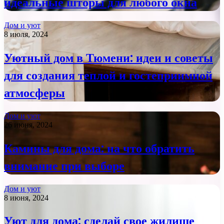
идеальные шторы для любого окна
Дом и уют
8 июля, 2024
Уютный дом в Тюмени: идеи и советы
для создания теплой и гостеприимной
атмосферы
Дом и уют
26 июня, 2024
Камины для дома: на что обратить
внимание при выборе
Дом и уют
8 июня, 2024
Уют для дома: сделай свое жилище