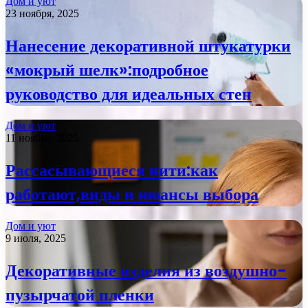
Дом и уют
23 ноября, 2025
Нанесение декоративной штукатурки
«мокрый шелк»:подробное
руководство для идеальных стен
Дом и уют
11 ноября, 2025
Рассасывающиеся нити:как
работают,виды и нюансы выбора
Дом и уют
9 июля, 2025
Декоративные изделия из воздушно-
пузырчатой пленки