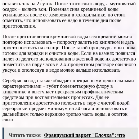
оставить так на 2 суток. После этого слить воду, а мутноватый
осадок – вылить вон. Полезная сила кремниевой воды
усиливается после ее заморозки в холодильнике, но стоит
отметить, что использовать ее надо в течение дня после
приготовления.
После приготовления кремниевой воды сам кремний можно
повторно использовать – попросту залить их кипятком и дать
просто постоять на солнце. После такой процедуры они снова
готовы для зарядки и очистки воды. Если на камнях появился
налет от долгого использования в жесткой воде их достаточно
поместить на пару часов в 2-х-процентном растворе обычного
уксуса и ополоснув в воде можно дальше использовать.
Серебряная вода также обладает прекрасными целительными
характеристиками – губит болезнетворную флору в
кишечнике и выступает прекрасным профилактическим
средством при воспалительных процессах. Для ее
приготовления достаточно положить в тару с чистой водой
серебряный предмет минимум на 24 часа и использовать в
дальнейшем только верхнюю третью часть воды, а остаток
слить.
Читать также:
Французский паркет "Елочка": что