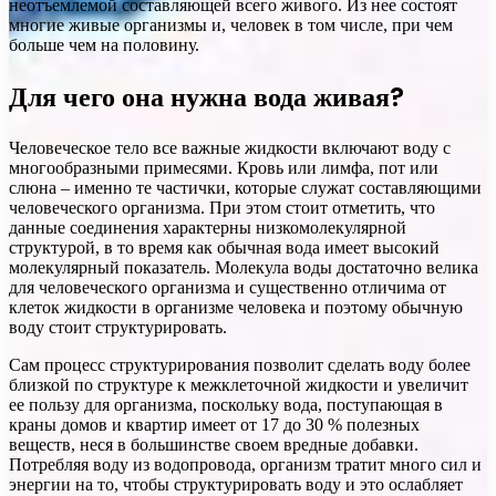
неотъемлемой составляющей всего живого. Из нее состоят
многие живые организмы и, человек в том числе, при чем
больше чем на половину.
Для чего она нужна вода живая?
Человеческое тело все важные жидкости включают воду с
многообразными примесями. Кровь или лимфа, пот или
слюна – именно те частички, которые служат составляющими
человеческого организма. При этом стоит отметить, что
данные соединения характерны низкомолекулярной
структурой, в то время как обычная вода имеет высокий
молекулярный показатель. Молекула воды достаточно велика
для человеческого организма и существенно отличима от
клеток жидкости в организме человека и поэтому обычную
воду стоит структурировать.
Сам процесс структурирования позволит сделать воду более
близкой по структуре к межклеточной жидкости и увеличит
ее пользу для организма, поскольку вода, поступающая в
краны домов и квартир имеет от 17 до 30 % полезных
веществ, неся в большинстве своем вредные добавки.
Потребляя воду из водопровода, организм тратит много сил и
энергии на то, чтобы структурировать воду и это ослабляет