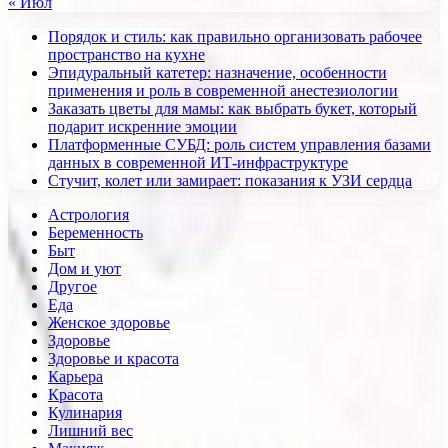
« Июл
Порядок и стиль: как правильно организовать рабочее
пространство на кухне
Эпидуральный катетер: назначение, особенности
применения и роль в современной анестезиологии
Заказать цветы для мамы: как выбрать букет, который
подарит искренние эмоции
Платформенные СУБД: роль систем управления базами
данных в современной ИТ-инфраструктуре
Стучит, колет или замирает: показания к УЗИ сердца
Астрология
Беременность
Быт
Дом и уют
Другое
Еда
Женское здоровье
Здоровье
Здоровье и красота
Карьера
Красота
Кулинария
Лишний вес