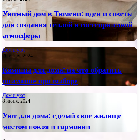
Уютный дом в Тюмени: идеи и советы
для создания теплой и гостеприимной
атмосферы
Дом и уют
26 июня, 2024
Камины для дома: на что обратить
внимание при выборе
Дом и уют
8 июня, 2024
Уют для дома: сделай свое жилище
местом покоя и гармонии