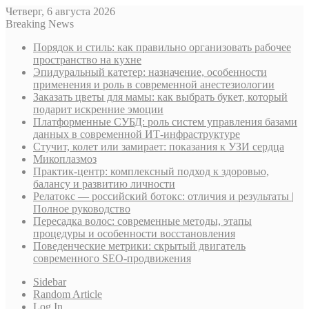
Четверг, 6 августа 2026
Breaking News
Порядок и стиль: как правильно организовать рабочее
пространство на кухне
Эпидуральный катетер: назначение, особенности
применения и роль в современной анестезиологии
Заказать цветы для мамы: как выбрать букет, который
подарит искренние эмоции
Платформенные СУБД: роль систем управления базами
данных в современной ИТ-инфраструктуре
Стучит, колет или замирает: показания к УЗИ сердца
Микоплазмоз
Практик-центр: комплексный подход к здоровью,
балансу и развитию личности
Релатокс — российский ботокс: отличия и результаты |
Полное руководство
Пересадка волос: современные методы, этапы
процедуры и особенности восстановления
Поведенческие метрики: скрытый двигатель
современного SEO-продвижения
Sidebar
Random Article
Log In