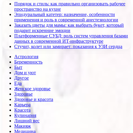
Порядок и стиль: как правильно организовать рабочее
пространство на кухне
Эпидуральный катетер: назначение, особенности
применения и роль в современной анестезиологии
Заказать цветы для мамы: как выбрать букет, который
подарит искренние эмоции
Платформенные СУБД: роль систем управления базами
данных в современной ИТ-инфраструктуре
Стучит, колет или замирает: показания к УЗИ сердца
Астрология
Беременность
Быт
Дом и уют
Другое
Еда
Женское здоровье
Здоровье
Здоровье и красота
Карьера
Красота
Кулинария
Лишний вес
Макияж
Медицина