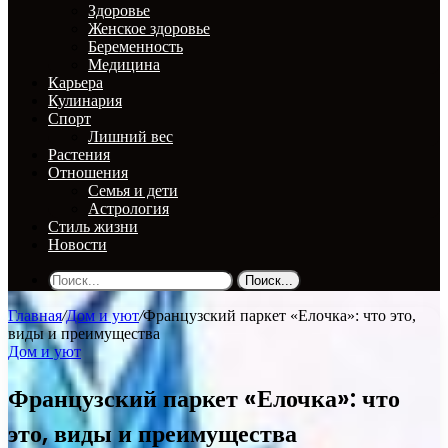
Здоровье
Женское здоровье
Беременность
Медицина
Карьера
Кулинария
Спорт
Лишний вес
Растения
Отношения
Семья и дети
Астрология
Стиль жизни
Новости
Поиск...
Главная
/
Дом и уют
/
Французский паркет «Елочка»: что это,
виды и преимущества
Дом и уют
Французский паркет «Елочка»: что
это, виды и преимущества