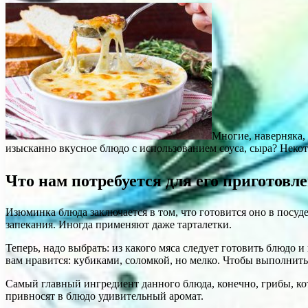
Многие, наверняка, 
изысканно вкусное блюдо с использованием соуса, сыра? Некот
Что нам потребуется для его приготовл
Изюминка блюда заключается в том, что готовится оно в посуде
запекания. Иногда применяют даже тарталетки.
Теперь, надо выбрать: из какого мяса следует готовить блюдо и
вам нравится: кубиками, соломкой, но мелко. Чтобы выполнить 
Самый главный ингредиент данного блюда, конечно, грибы, ко
привносят в блюдо удивительный аромат.