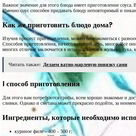
Важное значение для этого блюда имеет приготовление соуса. В
Именно соус способен придавать блюду неповторимый и пикан
Как же приготовить блюдо дома?
Изучив процесс приготовления, можно познакомиться с разнообр
Способов приготовления, на сегодняшний день, много. Все они
многих отличие заключается в использовании в жульене лука, 
Читать также:
Делаем ватно-марлевую повязку сами
I способ приготовления
Для этого вам потребуются грибы, всем хорошо знакомые и дос
сливки. Однако и сметана может прекрасно подойти, за неимен
Ингредиенты, которые необходимо испо
куриное филе – 400 – 500 г;