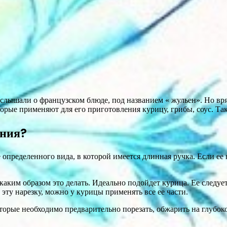
слышали о французском блюде, под названием « жульен». Но вряд
орые применяют для его приготовления курицу, грибы, соус. Та
ения?
 определенного вида, в которой имеется длинная ручка. Если ее
 каким образом это делать. Идеально подойдет курица. Ее следуе
эту нарезку, можно у курицы применять все ее части.
торые необходимо предварительно порезать, обжарить на глубок