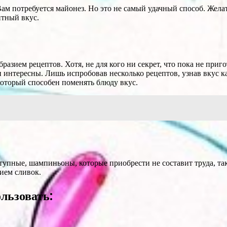
ам потребуется майонез. Но это не самый удачный способ. Желат
тный вкус.
азием рецептов. Хотя, не для кого ни секрет, что пока не приг
 интересны. Лишь испробовав несколько рецептов, узнав вкус ка
который способен поменять блюду вкус.
тупные, шампиньоны, которые приобрести не составит труда, та
ием сливок.
льзовать: