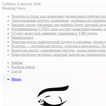
Суббота, 8 августа 2026
Breaking News
Порядок и стиль: как правильно организовать рабочее пр
Эпидуральный катетер: назначение, особенности примене
Заказать цветы для мамы: как выбрать букет, который по
Платформенные СУБД: роль систем управления базами д
Стучит, колет или замирает: показания к УЗИ сердца
Микоплазмоз
Практик-центр: комплексный подход к здоровью, баланс
Релатокс — российский ботокс: отличия и результаты | П
Пересадка волос: современные методы, этапы процедуры
Поведенческие метрики: скрытый двигатель современно
Sidebar
Random Article
Log In
Меню