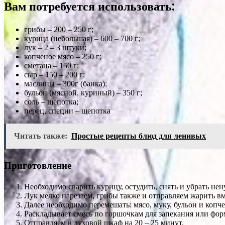
Вам потребуется использовать:
грибы – 200 – 250 г;
курица (небольшая) – 600 – 700 г;
лук – 2 – 3 штуки;
копченое мясо – 250 г;
сметана – 150 г;
сыр – 150 – 200 г;
маслины – 300г (банка);
бульон (мясной, куриный) – 350 г;
соль – щепотка;
перец, специи – щепотка
Читать также:
Простые рецепты блюд для ленивых
Приготовление
Необходимо сварить курицу, остудить, снять и убрать не
Лук мелко нарезаем, грибы также и отправляем жарить в
Далее необходимо перемешать: мясо, муку, бульон и копч
Раскладывает смесь по горшочкам для запекания или фор
Отправляем в духовой шкаф на 20 – 25 минут.