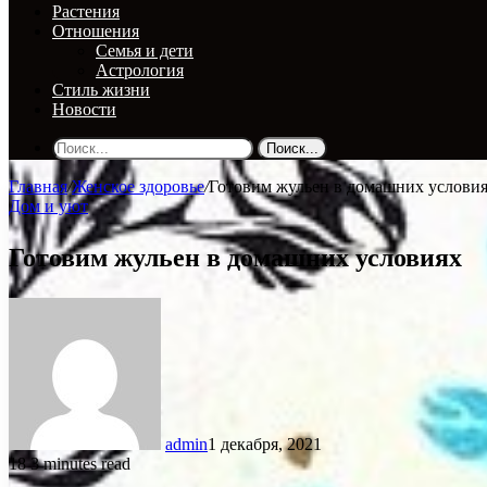
Растения
Отношения
Семья и дети
Астрология
Стиль жизни
Новости
Поиск...
Главная
/
Женское здоровье
/
Готовим жульен в домашних услови
Дом и уют
Готовим жульен в домашних условиях
admin
1 декабря, 2021
18
3 minutes read