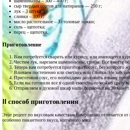
шампиньоны – 300 – 400 г;
сыр твердых сортов для натирания — 250 г;
лук – 3 штуки;
сливки – 300 г;
масло растительное – 3 столовые ложки;
соль – щепотка;
перец – щепотка.
Приготовление
Вам потребуется сварить или курицу, или имеющееся кури
Чистим лук, нарезаем шампиньоны, грибы. Все вместе обж
Теперь вам потребуется приготовить соус, без которого ж
Вливаем постепенно или сметану, или сливки. Не забудьте
Приготовив соус, его необходимо разложить в вашу приг
Если вы готовили все в одной емкости, то можно сразу в
Отправляем в духовой шкаф наши формочки на 30 минут. 
II способ приготовления
Этот рецепт по вкусовым качествам совершенно отличается от 
особенно пикантного вкуса, копченого мяса.