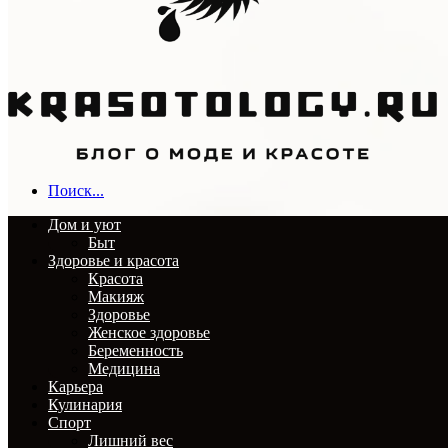
Поиск...
Дом и уют
Быт
Здоровье и красота
Красота
Макияж
Здоровье
Женское здоровье
Беременность
Медицина
Карьера
Кулинария
Спорт
Лишний вес