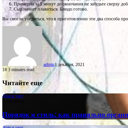
Примерно за 5 минут до окончания не забудьте сверху доб
Сыр начнет плавиться. Блюдо готово.
Вы смогли убедиться, что в приготовлении эти два способа пр
admin
1 декабря, 2021
18
3 minutes read
Читайте еще
Дом и уют
2 дня назад
Порядок и стиль: как правильно органи
Дом и уют