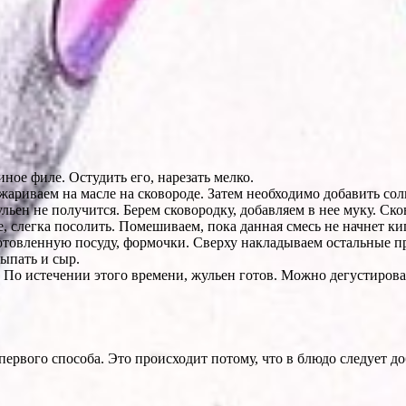
ное филе. Остудить его, нарезать мелко.
ариваем на масле на сковороде. Затем необходимо добавить соль
ульен не получится. Берем сковородку, добавляем в нее муку. Ско
, слегка посолить. Помешиваем, пока данная смесь не начнет кип
отовленную посуду, формочки. Сверху накладываем остальные пр
сыпать и сыр.
По истечении этого времени, жульен готов. Можно дегустирова
первого способа. Это происходит потому, что в блюдо следует д