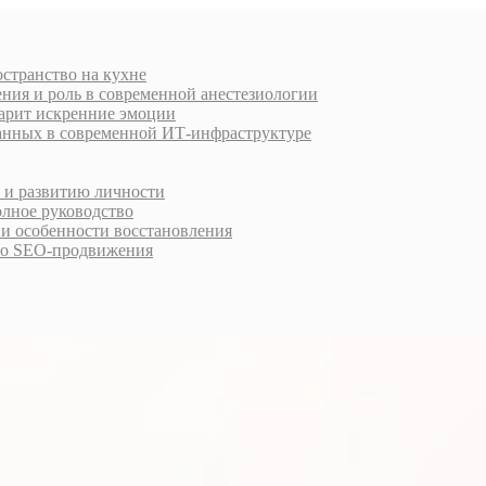
остранство на кухне
ния и роль в современной анестезиологии
дарит искренние эмоции
анных в современной ИТ-инфраструктуре
у и развитию личности
олное руководство
 и особенности восстановления
го SEO-продвижения