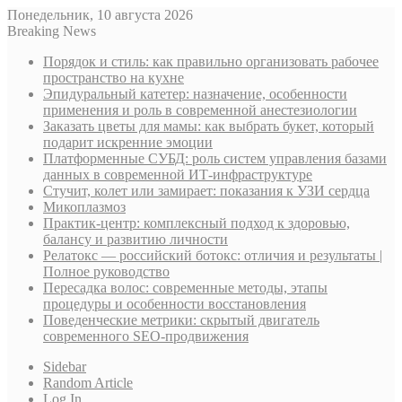
Понедельник, 10 августа 2026
Breaking News
Порядок и стиль: как правильно организовать рабочее
пространство на кухне
Эпидуральный катетер: назначение, особенности
применения и роль в современной анестезиологии
Заказать цветы для мамы: как выбрать букет, который
подарит искренние эмоции
Платформенные СУБД: роль систем управления базами
данных в современной ИТ-инфраструктуре
Стучит, колет или замирает: показания к УЗИ сердца
Микоплазмоз
Практик-центр: комплексный подход к здоровью,
балансу и развитию личности
Релатокс — российский ботокс: отличия и результаты |
Полное руководство
Пересадка волос: современные методы, этапы
процедуры и особенности восстановления
Поведенческие метрики: скрытый двигатель
современного SEO-продвижения
Sidebar
Random Article
Log In