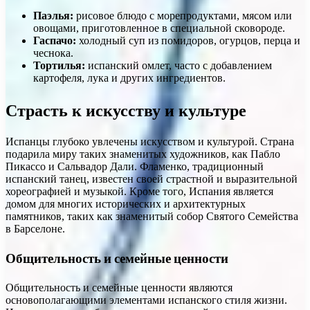
Паэлья:
рисовое блюдо с морепродуктами, мясом или
овощами, приготовленное в специальной сковороде.
Гаспачо:
холодный суп из помидоров, огурцов, перца и
чеснока.
Тортилья:
испанский омлет, часто с добавлением
картофеля, лука и других ингредиентов.
Страсть к искусству и культуре
Испанцы глубоко увлечены искусством и культурой. Страна
подарила миру таких знаменитых художников, как Пабло
Пикассо и Сальвадор Дали. Фламенко, традиционный
испанский танец, известен своей страстной и выразительной
хореографией и музыкой. Кроме того, Испания является
домом для многих исторических и архитектурных
памятников, таких как знаменитый собор Святого Семейства
в Барселоне.
Общительность и семейные ценности
Общительность и семейные ценности являются
основополагающими элементами испанского стиля жизни.