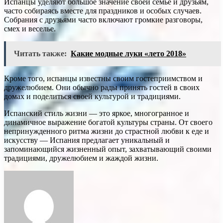
Испанцы уделяют большое значение своей семье и друзьям,
часто собираясь вместе для праздников и особых случаев.
Собрания с друзьями часто включают громкие разговоры,
смех и веселье.
Читать также:
Какие модные луки «лето 2018»
Кроме того, испанцы известны своим гостеприимством и
дружелюбием. Они обычно рады принять гостей в своих
домах и поделиться своей культурой и традициями.
Испанский стиль жизни — это яркое, многогранное и
динамичное выражение богатой культуры страны. От своего
непринужденного ритма жизни до страстной любви к еде и
искусству — Испания предлагает уникальный и
запоминающийся жизненный опыт, захватывающий своими
традициями, дружелюбием и жаждой жизни.