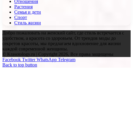
Отношения
Растения
Семья и дети
Спорт
Стиль жизни
Добро пожаловать на женский сайт, где стиль встречается с
удобством, а красота со здоровьем. От трендов моды до
секретов красоты, мы предлагаем вдохновение для жизни
каждой современной женщины.
© Krasotology.ru | Copyright 2026, Все права защищены
Facebook
Twitter
WhatsApp
Telegram
Back to top button