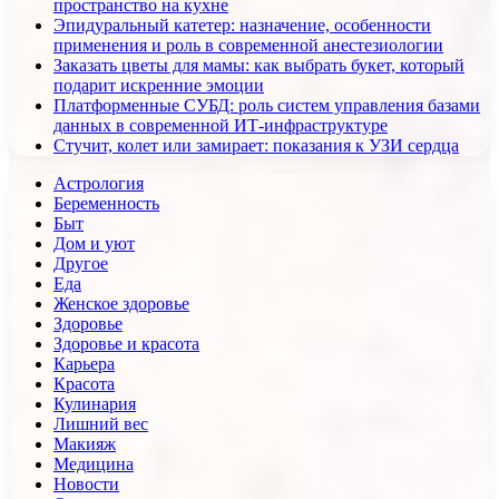
пространство на кухне
Эпидуральный катетер: назначение, особенности
применения и роль в современной анестезиологии
Заказать цветы для мамы: как выбрать букет, который
подарит искренние эмоции
Платформенные СУБД: роль систем управления базами
данных в современной ИТ-инфраструктуре
Стучит, колет или замирает: показания к УЗИ сердца
Астрология
Беременность
Быт
Дом и уют
Другое
Еда
Женское здоровье
Здоровье
Здоровье и красота
Карьера
Красота
Кулинария
Лишний вес
Макияж
Медицина
Новости