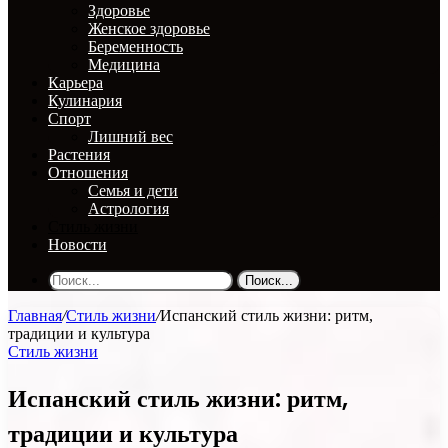
Здоровье
Женское здоровье
Беременность
Медицина
Карьера
Кулинария
Спорт
Лишний вес
Растения
Отношения
Семья и дети
Астрология
Стиль жизни
Новости
Поиск...
Главная
/
Стиль жизни
/
Испанский стиль жизни: ритм,
традиции и культура
Стиль жизни
Испанский стиль жизни: ритм,
традиции и культура