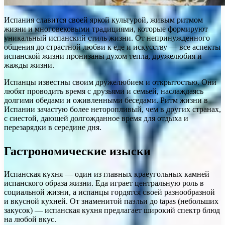
Испания славится своей яркой культурой, живым ритмом
жизни и многовековыми традициями, которые формируют
уникальный испанский стиль жизни. От непринужденного
общения до страстной любви к еде и искусству — все аспекты
испанской жизни пронизаны духом тепла, дружелюбия и
жажды жизни.
Испанцы известны своим дружелюбием и открытостью. Они
любят проводить время с друзьями и семьей, наслаждаясь
долгими обедами и оживленными беседами. Ритм жизни в
Испании зачастую более неторопливый, чем в других странах,
с сиестой, дающей долгожданное время для отдыха и
перезарядки в середине дня.
Гастрономические изыски
Испанская кухня — один из главных краеугольных камней
испанского образа жизни. Еда играет центральную роль в
социальной жизни, а испанцы гордятся своей разнообразной
и вкусной кухней. От знаменитой паэльи до tapas (небольших
закусок) — испанская кухня предлагает широкий спектр блюд
на любой вкус.