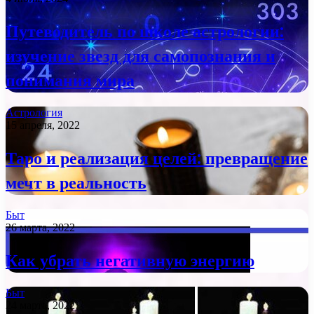
Путеводитель по школе астрологии:
изучение звезд для самопознания и
понимания мира
Астрология
15 апреля, 2022
Таро и реализация целей: превращение
мечт в реальность
Быт
26 марта, 2022
Как убрать негативную энергию
Быт
24 марта, 2022