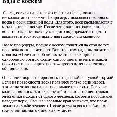
Вода с воском
Узнать, есть ли на человеке сглаз или порча, можно
несколькими способами. Например, с помощью пчелиного
воска и обыкновенной воды. Для этого, воск расплавляется в
металлической посуде. После чего, один из родственников
встает позади человека, у которого подозревается порча и
выливает в воск воду прямо над головой сглаженного.
После процедуры, посуда с воском ставиться на стол до тех
пор, пока воск не застынет. Все это время над ним читается
молитва «Отче наш». Если после этого воск принял
однородную ровную форму одного цвета, значит, никакой
порчи нет и все неприятности – просто нелепое стечение
обстоятельств.
О наличии порчи говорит воск с неровной выпуклой формой.
Если на поверхности воска появился только один нарост,
значит на человека наложено сильное проклятье. Большое
количество выемок и вкраплений означает, что негативная
энергетика исходит от одного человека, который постоянное
наводит порчу. Рваные неровные края означают, что порча
лежит на судьбе человека. После ритуала воск необходимо
сжечь или закопать в безлюдном месте.