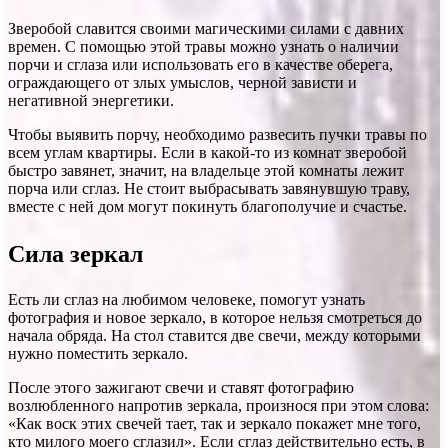
Зверобой славится своими магическими силами с давних
времен. С помощью этой травы можно узнать о наличии
порчи и сглаза или использовать его в качестве оберега,
ограждающего от злых умыслов, черной зависти и
негативной энергетики.
Чтобы выявить порчу, необходимо развесить пучки травы по
всем углам квартиры. Если в какой-то из комнат зверобой
быстро завянет, значит, на владельце этой комнаты лежит
порча или сглаз. Не стоит выбрасывать завянувшую траву,
вместе с ней дом могут покинуть благополучие и счастье.
Сила зеркал
Есть ли сглаз на любимом человеке, помогут узнать
фотография и новое зеркало, в которое нельзя смотреться до
начала обряда. На стол ставится две свечи, между которыми
нужно поместить зеркало.
После этого зажигают свечи и ставят фотографию
возлюбленного напротив зеркала, произнося при этом слова:
«Как воск этих свечей тает, так и зеркало покажет мне того,
кто милого моего сглазил». Если сглаз действительно есть, в