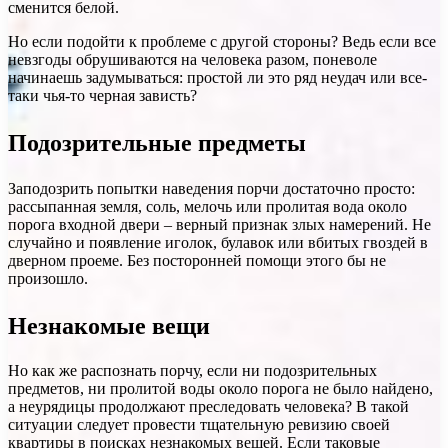
сменится белой.
Но если подойти к проблеме с другой стороны? Ведь если все
невзгоды обрушиваются на человека разом, поневоле
начинаешь задумываться: простой ли это ряд неудач или все-
таки чья-то черная зависть?
Подозрительные предметы
Заподозрить попытки наведения порчи достаточно просто:
рассыпанная земля, соль, мелочь или пролитая вода около
порога входной двери – верный признак злых намерений. Не
случайно и появление иголок, булавок или вбитых гвоздей в
дверном проеме. Без посторонней помощи этого бы не
произошло.
Незнакомые вещи
Но как же распознать порчу, если ни подозрительных
предметов, ни пролитой воды около порога не было найдено,
а неурядицы продолжают преследовать человека? В такой
ситуации следует провести тщательную ревизию своей
квартиры в поисках незнакомых вещей. Если таковые