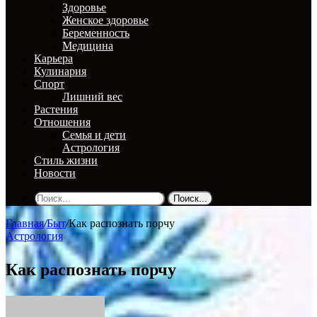
Здоровье
Женское здоровье
Беременность
Медицина
Карьера
Кулинария
Спорт
Лишний вес
Растения
Отношения
Семья и дети
Астрология
Стиль жизни
Новости
Поиск...
Главная
/
Быт
/
Как распознать порчу
Астрология
Как распознать порчу