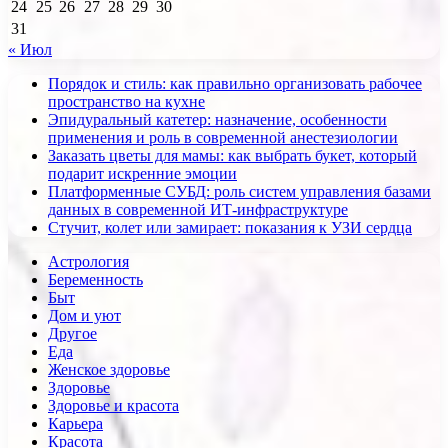
24
25
26
27
28
29
30
31
« Июл
Порядок и стиль: как правильно организовать рабочее
пространство на кухне
Эпидуральный катетер: назначение, особенности
применения и роль в современной анестезиологии
Заказать цветы для мамы: как выбрать букет, который
подарит искренние эмоции
Платформенные СУБД: роль систем управления базами
данных в современной ИТ-инфраструктуре
Стучит, колет или замирает: показания к УЗИ сердца
Астрология
Беременность
Быт
Дом и уют
Другое
Еда
Женское здоровье
Здоровье
Здоровье и красота
Карьера
Красота