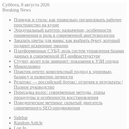
Суббота, 8 августа 2026
Breaking News
Порядок и стиль: как правильно организовать рабочее
пространство на кухне
Эпидуральный катетер: назначение, особенности
применения и роль в современной анестезиологии
Заказать цветы для мамы: как выбрать букет, который
подарит искренние эмоции
Платформенные СУБД: роль систем управления базами
данных в современной ИТ-инфраструктуре
Стучит, колет или замирает: показания к УЗИ сердца
Микоплазмоз
Практик-центр: комплексный подход к здоровью,
балансу и развитию личности
Релатокс — российский ботокс: отличия и результаты |
Полное руководство
Пересадка волос: современные методы, этапы
процедуры и особенности восстановления
Поведенческие метрики: скрытый двигатель
современного SEO-продвижения
Sidebar
Random Article
Log In