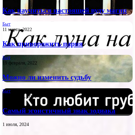
Как научиться настоящей вуду магии
Быт
11 марта, 2022
Как приворожить парня
Быт
19 февраля, 2022
Можно ли изменить судьбу
Быт
21 декабря, 2021
Самый эгоистичный знак зодиака
1 июля, 2024