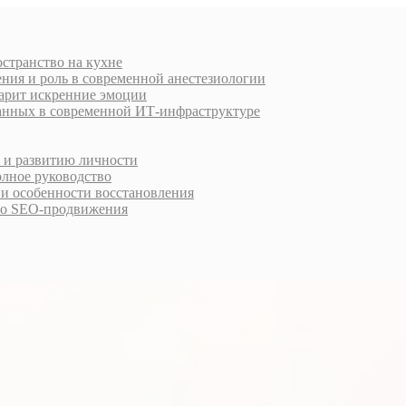
остранство на кухне
ния и роль в современной анестезиологии
дарит искренние эмоции
анных в современной ИТ-инфраструктуре
у и развитию личности
олное руководство
 и особенности восстановления
го SEO-продвижения