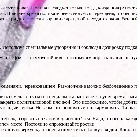
 отсутствовал. Поливать следует только тогда, когда поверхност
я. В летнее время поливать рекомендуется через день, чтобы ли
з в три дня. Но если горшки с драценой находятся около батаре
. Используя специальные удобрения и соблюдая дозировку подка
 «Годсефа» — засухоустойчивы, поэтому им опрыскивание не ну
 семенами, черенкованием. Размножение можно безболезненно п
ть семена за сутки в специальном растворе. Спустя время, выс
и накрыть полиэтиленовой пленкой. Это необходимо, чтобы добит
олодые листья. Не забывать поливать и подкармливать. Лишь спу
ебель, разрезать на части в длину по 5 см. Надо, чтобы на кажд
еплом месте. Постоянно опрыскивайте ростки.
езанную верхушку драцены поместить в банку с водой. Когда по