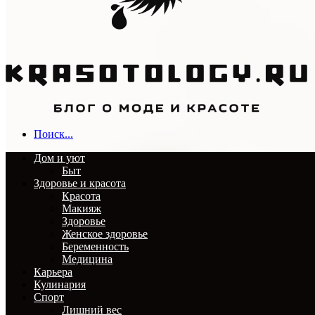
Поиск...
Дом и уют
Быт
Здоровье и красота
Красота
Макияж
Здоровье
Женское здоровье
Беременность
Медицина
Карьера
Кулинария
Спорт
Лишний вес