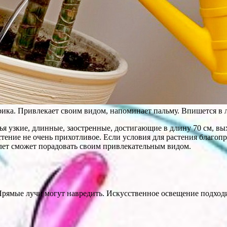
ика. Привлекает своим видом, напоминает пальму. Впишется в 
ья узкие, длинные, заостренные, достигающие в длину 70 см, вых
стение не очень прихотливое. Если условия для растения благопр
 лет сможет порадовать своим привлекательным видом.
Прямые лучи могут навредить. Искусственное освещение подходит