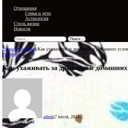
Растения
Отношения
Семья и дети
Астрология
Стиль жизни
Новости
Поиск...
Главная
/
Растения
/
Как ухаживать за драценой в домашних усло
Растения
Как ухаживать за драценой в домашних
admin
7 июля, 2021
17
2 minutes read