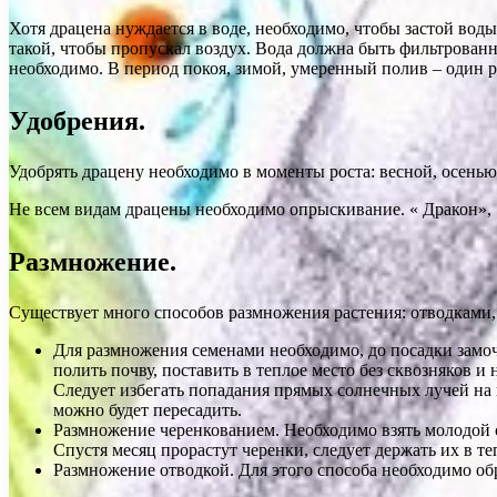
Хотя драцена нуждается в воде, необходимо, чтобы застой воды
такой, чтобы пропускал воздух. Вода должна быть фильтрованна
необходимо. В период покоя, зимой, умеренный полив – один ра
Удобрения.
Удобрять драцену необходимо в моменты роста: весной, осенью
Не всем видам драцены необходимо опрыскивание. « Дракон»,
Размножение.
Существует много способов размножения растения: отводками,
Для размножения семенами необходимо, до посадки замочи
полить почву, поставить в теплое место без сквозняков 
Следует избегать попадания прямых солнечных лучей на м
можно будет пересадить.
Размножение черенкованием. Необходимо взять молодой ст
Спустя месяц прорастут черенки, следует держать их в т
Размножение отводкой. Для этого способа необходимо обр