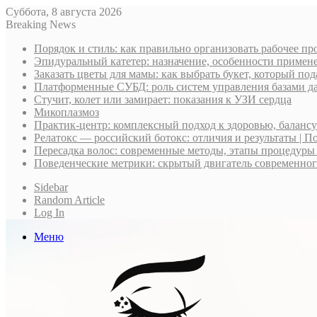
Суббота, 8 августа 2026
Breaking News
Порядок и стиль: как правильно организовать рабочее пр
Эпидуральный катетер: назначение, особенности примене
Заказать цветы для мамы: как выбрать букет, который по
Платформенные СУБД: роль систем управления базами д
Стучит, колет или замирает: показания к УЗИ сердца
Микоплазмоз
Практик-центр: комплексный подход к здоровью, баланс
Релатокс — российский ботокс: отличия и результаты | П
Пересадка волос: современные методы, этапы процедуры
Поведенческие метрики: скрытый двигатель современно
Sidebar
Random Article
Log In
Меню