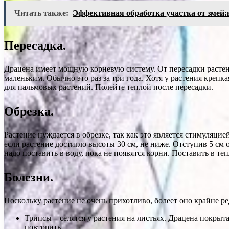
Читать также:
Эффективная обработка участка от змей:
Пересадка.
Драцена имеет мощную корневую систему. От пересадки растени
маленьким. Обычно это раз за три года. Хотя у растения крепка
для пальмовых растений. Полейте теплой после пересадки.
Обрезка.
Растение нуждается в обрезке, так как это является стимуляци
если растение достигло высоты 30 см, не ниже. Отступив 5 см о
надо поставить в воду, пока не появятся корни. Поставить в теп
Болезни.
Поскольку растение не очень прихотливо, болеет оно крайне р
Трипсы – селятся у растения на листьях. Драцена покры
повторить.