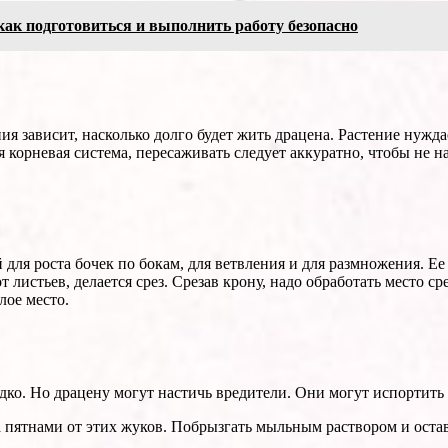
как подготовиться и выполнить работу безопасно
я зависит, насколько долго будет жить драцена. Растение нужда
я корневая система, пересаживать следует аккуратно, чтобы не н
ей для роста бочек по бокам, для ветвления и для размножения. 
т листьев, делается срез. Срезав крону, надо обработать место с
лое место.
едко. Но драцену могут настичь вредители. Они могут испортить
та пятнами от этих жуков. Побрызгать мыльным раствором и оста