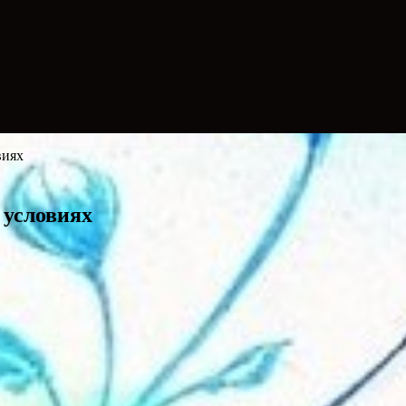
виях
 условиях