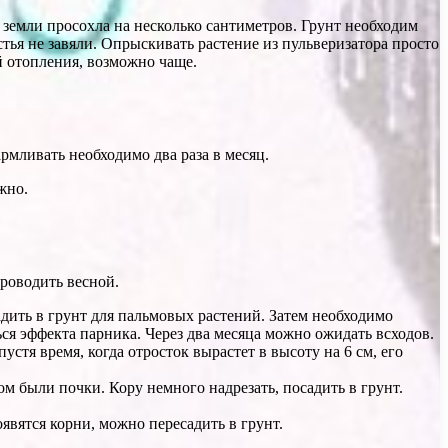
ь земли просохла на несколько сантиметров. Грунт необходим
стья не завяли. Опрыскивать растение из пульверизатора просто
й отопления, возможно чаще.
рмливать необходимо два раза в месяц.
жно.
роводить весной.
адить в грунт для пальмовых растений. Затем необходимо
ься эффекта парника. Через два месяца можно ожидать всходов.
стя время, когда отросток вырастет в высоту на 6 см, его
ом были почки. Кору немного надрезать, посадить в грунт.
явятся корни, можно пересадить в грунт.