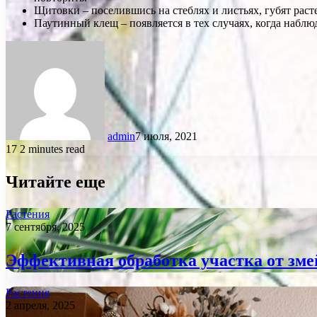
Щитовки – поселившись на стеблях и листьях, губят расте
Паутинный клещ – появляется в тех случаях, когда наблю
admin
7 июля, 2021
17
2 minutes read
Читайте еще
Растения
7 сентября, 2025
Эффективная обработка участка от зме
Растения
2 апреля, 2025