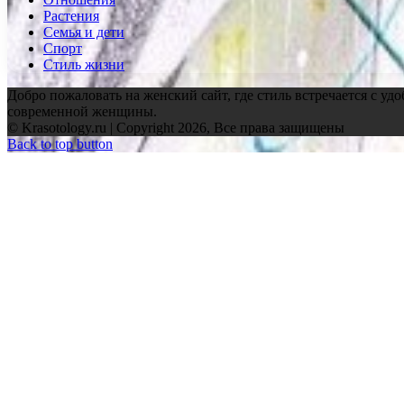
Растения
Семья и дети
Спорт
Стиль жизни
Добро пожаловать на женский сайт, где стиль встречается с уд
современной женщины.
© Krasotology.ru | Copyright 2026, Все права защищены
Back to top button