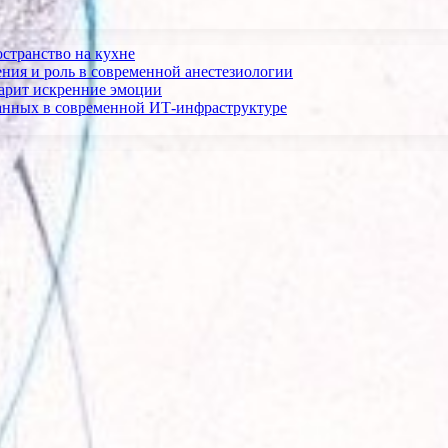
остранство на кухне
ния и роль в современной анестезиологии
дарит искренние эмоции
анных в современной ИТ-инфраструктуре