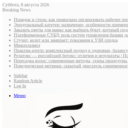
Суббота, 8 августа 2026
Breaking News
Порядок и стиль: как правильно организовать рабочее пр
Эпидуральный катетер: назначение, особенности примене
Заказать цветы для мамы: как выбрать букет, который по
Платформенные СУБД: роль систем управления базами д
Стучит, колет или замирает: показания к УЗИ сердца
Микоплазмоз
Практик-центр: комплексный подход к здоровью, баланс
Релатокс — российский ботокс: отличия и результаты | П
Пересадка волос: современные методы, этапы процедуры
Поведенческие метрики: скрытый двигатель современно
Sidebar
Random Article
Log In
Меню