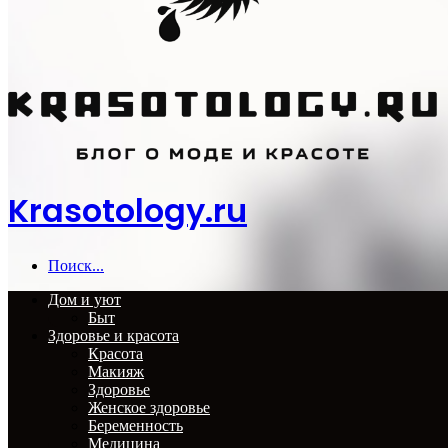
Krasotology.ru
Поиск...
Дом и уют
Быт
Здоровье и красота
Красота
Макияж
Здоровье
Женское здоровье
Беременность
Медицина