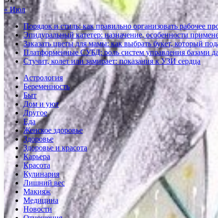
« Июл
Порядок и стиль: как правильно организовать рабочее пр
Эпидуральный катетер: назначение, особенности примене
Заказать цветы для мамы: как выбрать букет, который по
Платформенные СУБД: роль систем управления базами д
Стучит, колет или замирает: показания к УЗИ сердца
Астрология
Беременность
Быт
Дом и уют
Другое
Еда
Женское здоровье
Здоровье
Здоровье и красота
Карьера
Красота
Кулинария
Лишний вес
Макияж
Медицина
Новости
Отношения