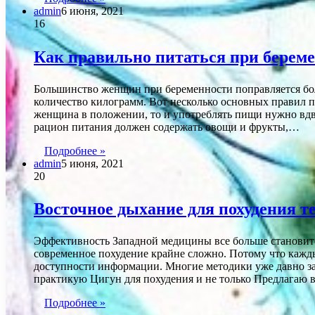
admin
6 июня, 2021
16
Как правильно питаться при берем
Большинство женщин при беременности поправляется боле
количество килограмм. Вот несколько основных правил п
женщина в положении, то и употреблять пищи нужно вдв
рацион питания должен содержать овощи и фрукты,…
Подробнее »
admin
5 июня, 2021
20
Восточное дыхание для похудения т
Эффективность Западной медицины все больше становитс
современное похудение крайне сложно. Потому что кажд
доступности информации. Многие методики уже давно за
практикую Цигун для похудения и не только Предлагаю
Подробнее »