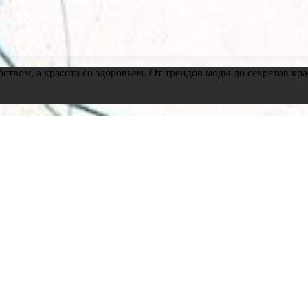
обством, а красота со здоровьем. От трендов моды до секретов 