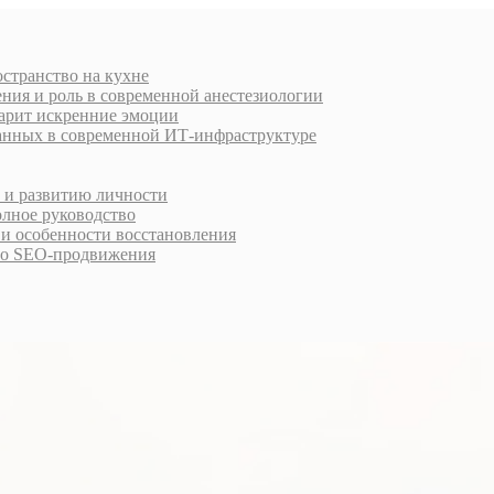
остранство на кухне
ния и роль в современной анестезиологии
дарит искренние эмоции
анных в современной ИТ-инфраструктуре
у и развитию личности
олное руководство
 и особенности восстановления
го SEO-продвижения