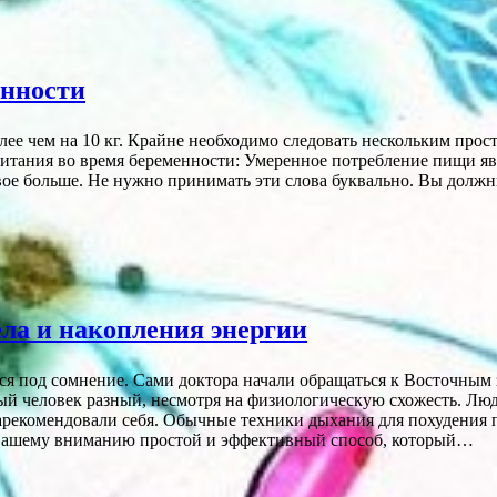
енности
е чем на 10 кг. Крайне необходимо следовать нескольким прос
итания во время беременности: Умеренное потребление пищи явл
ое больше. Не нужно принимать эти слова буквально. Вы должн
ела и накопления энергии
я под сомнение. Сами доктора начали обращаться к Восточным 
ый человек разный, несмотря на физиологическую схожесть. Лю
рекомендовали себя. Обычные техники дыхания для похудения 
 вашему вниманию простой и эффективный способ, который…