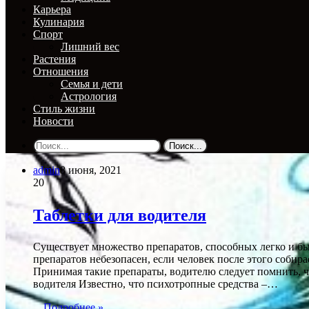
Карьера
Кулинария
Спорт
Лишний вес
Растения
Отношения
Семья и дети
Астрология
Стиль жизни
Новости
Поиск...
admin
8 июня, 2021
20
Таблетки для водителя
Существует множество препаратов, способных легко и быс
препаратов небезопасен, если человек после этого собир
Принимая такие препараты, водителю следует помнить, чт
водителя Известно, что психотропные средства –…
Подробнее »