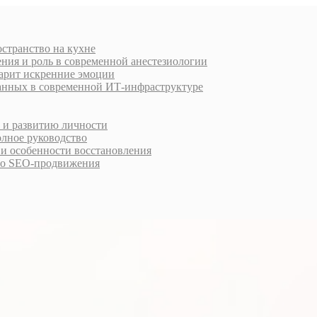
остранство на кухне
ния и роль в современной анестезиологии
дарит искренние эмоции
анных в современной ИТ-инфраструктуре
у и развитию личности
олное руководство
 и особенности восстановления
го SEO-продвижения