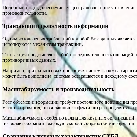
Подобный подход обеспечивает централизованное управление 
производительности.
Транзакции и целостность информации
Одним из ключевых требований к любой базе данных является
используются механизмы транзакций.
Транзакция представляет собой последовательность операций,
противоречивых данных.
Например, при финансовых операциях система должна гарантиро
может быть выполнена, система возвращается к исходному сос
Масштабируемость и производительность
Рост объемов информации требует постоянного повышения п
масштабирования, позволяющие эффективно распределять наг
Масштабируемость особенно важна для крупных организаций, 
позволяет сохранять высокую скорость обработки информации
Сравнение ключевых характеристик СУБД