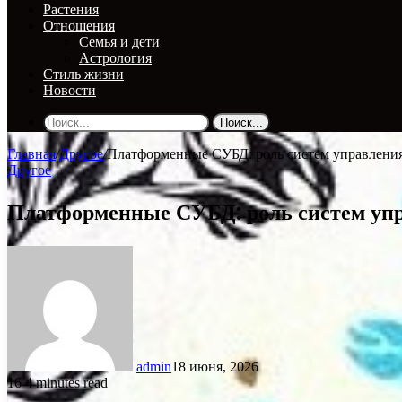
Растения
Отношения
Семья и дети
Астрология
Стиль жизни
Новости
Поиск...
Главная
/
Другое
/
Платформенные СУБД: роль систем управления
Другое
Платформенные СУБД: роль систем упр
admin
18 июня, 2026
16
4 minutes read