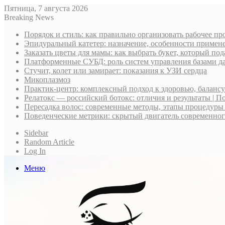
Пятница, 7 августа 2026
Breaking News
Порядок и стиль: как правильно организовать рабочее пр
Эпидуральный катетер: назначение, особенности примене
Заказать цветы для мамы: как выбрать букет, который по
Платформенные СУБД: роль систем управления базами д
Стучит, колет или замирает: показания к УЗИ сердца
Микоплазмоз
Практик-центр: комплексный подход к здоровью, баланс
Релатокс — российский ботокс: отличия и результаты | П
Пересадка волос: современные методы, этапы процедуры
Поведенческие метрики: скрытый двигатель современно
Sidebar
Random Article
Log In
Меню