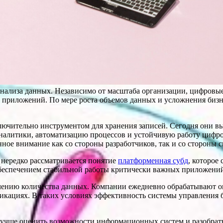
анализа данных. Независимо от масштаба организации, цифровы
и приложений. По мере роста объемов данных и усложнения биз
лючительно инструментом для хранения записей. Сегодня они 
аналитики, автоматизацию процессов и устойчивую работу циф
ное внимание как со стороны разработчиков, так и со стороны
нередко рассматривается понятие
платформенная субд
, которое
беспечением стабильной работы критически важных приложений
чению количества данных. Компании ежедневно обрабатывают 
икациях. В таких условиях эффективность системы управления 
ше оценить возможности информационных систем и разобраться