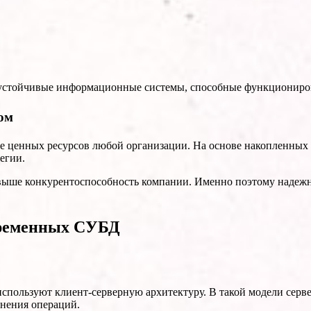
 устойчивые информационные системы, способные функциониров
ом
ее ценных ресурсов любой организации. На основе накопленных
егии.
 выше конкурентоспособность компании. Именно поэтому надеж
временных СУБД
пользуют клиент-серверную архитектуру. В такой модели сервер
нения операций.