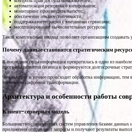
контроль прав доступа пользователей;
автоматизация резервного копирования;
мониторинг производительности;
обеспечение отказоустойчивости;
поддержка интеграции с внешними сервисами;
масштабирование вычислительных ресурсов.
Такой комплексный подход позволяет организациям создавать
Почему данные становятся стратегическим ресурс
В последние годы информация превратилась в один из наибол
прогнозы развития бизнеса и формируются долгосрочные страт
Чем быстрее и точнее происходит обработка информации, тем
элементом цифровой трансформации.
Архитектура и особенности работы со
Клиент-серверная модель
Большинство современных систем управления базами данных ис
приложения отправляют запросы и получают результаты выпол