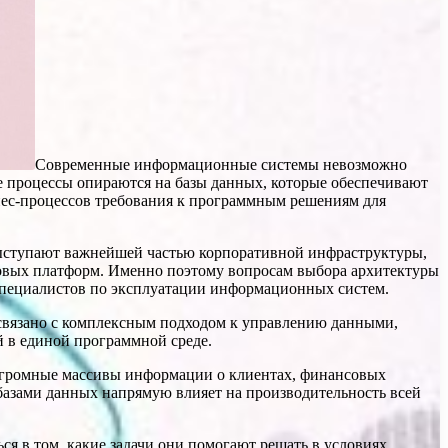
Современные информационные системы невозможно
е процессы опираются на базы данных, которые обеспечивают
нес-процессов требования к программным решениям для
выступают важнейшей частью корпоративной инфраструктуры,
ровых платформ. Именно поэтому вопросам выбора архитектуры
 специалистов по эксплуатации информационных систем.
 связано с комплексным подходом к управлению данными,
 в единой программной среде.
огромные массивы информации о клиентах, финансовых
базами данных напрямую влияет на производительность всей
 в том, какие задачи они помогают решать в условиях