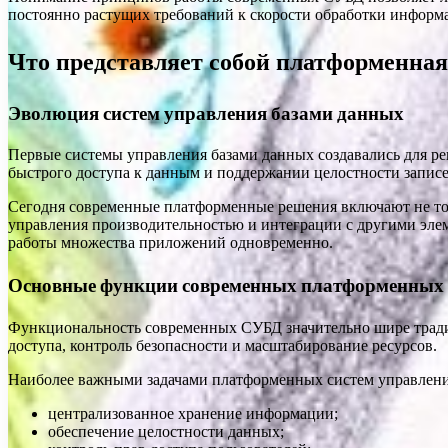
постоянно растущих требований к скорости обработки информа
Что представляет собой платформенная
Эволюция систем управления базами данных
Первые системы управления базами данных создавались для р
быстрого доступа к данным и поддержании целостности запис
Сегодня современные платформенные решения включают не тол
управления производительностью и интеграции с другими эле
работы множества приложений одновременно.
Основные функции современных платформенных
Функциональность современных СУБД значительно шире тради
доступа, контроль безопасности и масштабирование ресурсов.
Наиболее важными задачами платформенных систем управлени
централизованное хранение информации;
обеспечение целостности данных;