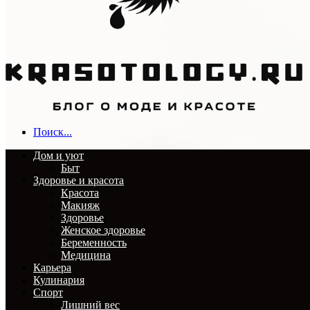
Поиск...
Дом и уют
Быт
Здоровье и красота
Красота
Макияж
Здоровье
Женское здоровье
Беременность
Медицина
Карьера
Кулинария
Спорт
Лишний вес