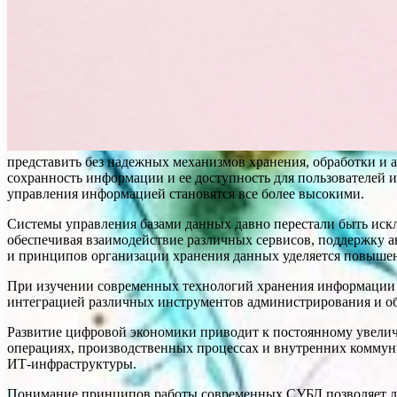
представить без надежных механизмов хранения, обработки и 
сохранность информации и ее доступность для пользователей 
управления информацией становятся все более высокими.
Системы управления базами данных давно перестали быть иск
обеспечивая взаимодействие различных сервисов, поддержку 
и принципов организации хранения данных уделяется повышен
При изучении современных технологий хранения информации 
интеграцией различных инструментов администрирования и о
Развитие цифровой экономики приводит к постоянному увели
операциях, производственных процессах и внутренних коммун
ИТ-инфраструктуры.
Понимание принципов работы современных СУБД позволяет луч