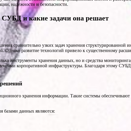
ции, надежности и безопасности.
 СУБД и какие задачи она решает
ешения сравнительно узких задач хранения структурированной и
ей. Однако развитие технологий привело к существенному расш
ько инструменты хранения данных, но и средства мониторинга,
ментами корпоративной инфраструктуры. Благодаря этому СУБД
 решений
ционного хранения информации. Такие системы обеспечивают о
я базами данных являются: