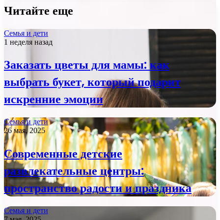
Читайте еще
Семья и дети
1 неделя назад
Заказать цветы для мамы: как
выбрать букет, который подарит
искренние эмоции
Семья и дети
26 мая, 2025
Современные детские
развлекательные центры:
пространство радости и праздника
Семья и дети
7 мая, 2025