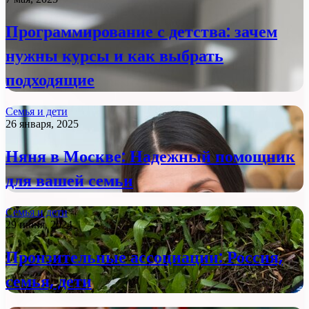
Программирование с детства: зачем
нужны курсы и как выбрать
подходящие
Семья и дети
26 января, 2025
Няня в Москве: Надежный помощник
для вашей семьи
Семья и дети
29 июня, 2024
Пронзительные ассоциации: Россия,
семья, дети