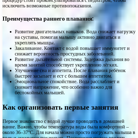
процедур стоит проконсультироваться с педиатром, чтобы
исключить возможные противопоказания.
Преимущества раннего плавания:
Развитие двигательных навыков. Вода снижает нагрузку
на суставы, помогая малышу активно двигаться и
укреплять мышцы.
Закаливание. Контакт с водой повышает иммунитет и
снижает вероятность простудных заболеваний.
Развитие дыхательной системы. Задержка дыхания во
время занятий способствует укреплению лёгких.
Улучшение сна и аппетита. После плавания ребёнок
быстрее засыпает и ест с большим аппетитом.
Эмоциональное спокойствие. Вода расслабляет и
снимает напряжение, что особенно важно для
беспокойных малышей.
Как организовать первые занятия
Первое знакомство с водой лучше проводить в домашней
ванне. Важно, чтобы температура воды была комфортной –
около 36–37°C. Для начала можно просто погружать малыша в
воду и аккуратно покачивать. Постепенно можно вводить