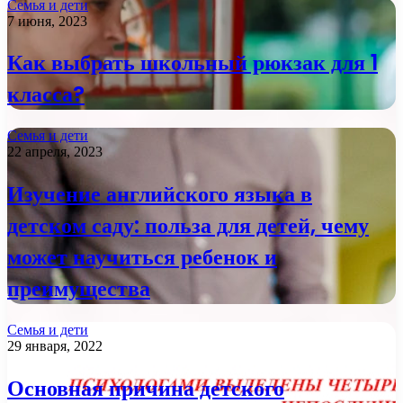
Семья и дети
7 июня, 2023
Как выбрать школьный рюкзак для 1
класса?
Семья и дети
22 апреля, 2023
Изучение английского языка в
детском саду: польза для детей, чему
может научиться ребенок и
преимущества
Семья и дети
29 января, 2022
Основная причина детского