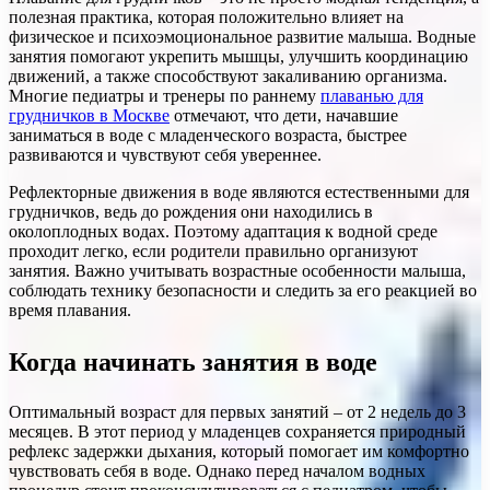
полезная практика, которая положительно влияет на
физическое и психоэмоциональное развитие малыша. Водные
занятия помогают укрепить мышцы, улучшить координацию
движений, а также способствуют закаливанию организма.
Многие педиатры и тренеры по раннему
плаванью для
грудничков в Москве
отмечают, что дети, начавшие
заниматься в воде с младенческого возраста, быстрее
развиваются и чувствуют себя увереннее.
Рефлекторные движения в воде являются естественными для
грудничков, ведь до рождения они находились в
околоплодных водах. Поэтому адаптация к водной среде
проходит легко, если родители правильно организуют
занятия. Важно учитывать возрастные особенности малыша,
соблюдать технику безопасности и следить за его реакцией во
время плавания.
Когда начинать занятия в воде
Оптимальный возраст для первых занятий – от 2 недель до 3
месяцев. В этот период у младенцев сохраняется природный
рефлекс задержки дыхания, который помогает им комфортно
чувствовать себя в воде. Однако перед началом водных