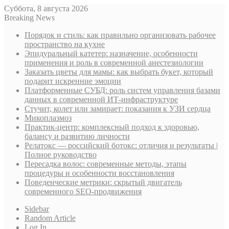
Суббота, 8 августа 2026
Breaking News
Порядок и стиль: как правильно организовать рабочее
пространство на кухне
Эпидуральный катетер: назначение, особенности
применения и роль в современной анестезиологии
Заказать цветы для мамы: как выбрать букет, который
подарит искренние эмоции
Платформенные СУБД: роль систем управления базами
данных в современной ИТ-инфраструктуре
Стучит, колет или замирает: показания к УЗИ сердца
Микоплазмоз
Практик-центр: комплексный подход к здоровью,
балансу и развитию личности
Релатокс — российский ботокс: отличия и результаты |
Полное руководство
Пересадка волос: современные методы, этапы
процедуры и особенности восстановления
Поведенческие метрики: скрытый двигатель
современного SEO-продвижения
Sidebar
Random Article
Log In