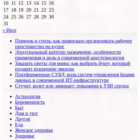
10
11
12
13
14
15
16
17
18
19
20
21
22
23
24
25
26
27
28
29
30
31
« Июл
Порядок и стиль: как правильно организовать рабочее
пространство на кухне
Эпидуральный катетер: назначение, особенности
применения и роль в современной анестезиологии
Заказать цветы для мамы: как выбрать букет, который
подарит искренние эмоции
Платформенные СУБД: роль систем управления базами
данных в современной ИТ-инфраструктуре
Стучит, колет или замирает: показания к УЗИ сердца
Астрология
Беременность
Быт
Дом и уют
Другое
Еда
Женское здоровье
Здоровье