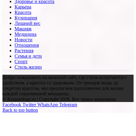
Здоровье и красота
Карьера
Красота
Кулинария
Лишний вес
Макияж
Медицина
Новости
Отношения
Растения
Семья и дети
Спорт
Стиль жизни
Добро пожаловать на женский сайт, где стиль встречается с
удобством, а красота со здоровьем. От трендов моды до
секретов красоты, мы предлагаем вдохновение для жизни
каждой современной женщины.
© Krasotology.ru | Copyright 2026, Все права защищены
Facebook
Twitter
WhatsApp
Telegram
Back to top button