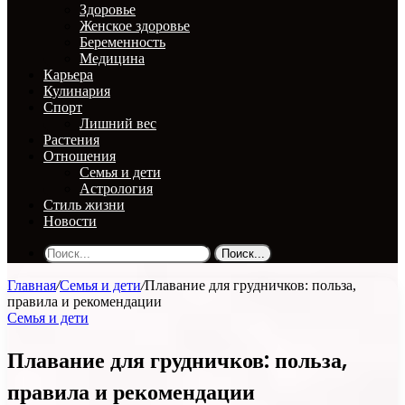
Здоровье
Женское здоровье
Беременность
Медицина
Карьера
Кулинария
Спорт
Лишний вес
Растения
Отношения
Семья и дети
Астрология
Стиль жизни
Новости
Поиск...
Главная
/
Семья и дети
/
Плавание для грудничков: польза,
правила и рекомендации
Семья и дети
Плавание для грудничков: польза,
правила и рекомендации