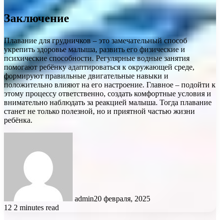
Заключение
Плавание для грудничков – это замечательный способ
укрепить здоровье малыша, развить его физические и
психические способности. Регулярные водные занятия
помогают ребёнку адаптироваться к окружающей среде,
формируют правильные двигательные навыки и
положительно влияют на его настроение. Главное – подойти к
этому процессу ответственно, создать комфортные условия и
внимательно наблюдать за реакцией малыша. Тогда плавание
станет не только полезной, но и приятной частью жизни
ребёнка.
admin
20 февраля, 2025
12
2 minutes read