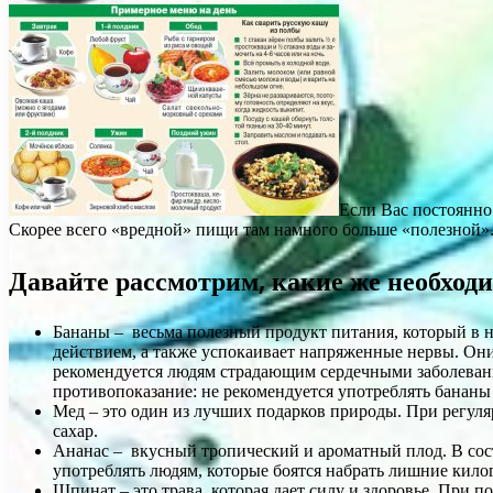
Если Вас постоянно
Скорее всего «вредной» пищи там намного больше «полезной»
Давайте рассмотрим, какие же необход
Бананы – весьма полезный продукт питания, который в 
действием, а также успокаивает напряженные нервы. Он
рекомендуется людям страдающим сердечными заболевани
противопоказание: не рекомендуется употреблять бананы 
Мед – это один из лучших подарков природы. При регул
сахар.
Ананас – вкусный тропический и ароматный плод. В сост
употреблять людям, которые боятся набрать лишние кил
Шпинат – это трава, которая дает силу и здоровье. При 