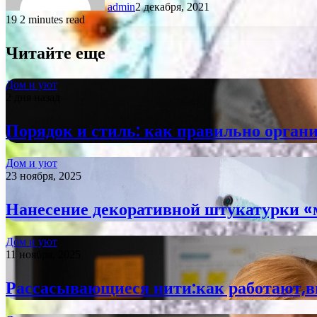
admin
2 декабря, 2021
19
2 minutes read
Читайте еще
Дом и уют
2 дня назад
Порядок и стиль: как правильно органи
Дом и уют
23 ноября, 2025
Нанесение декоративной штукатурки «
Дом и уют
11 ноября, 2025
Рассасывающиеся нити:как работают,