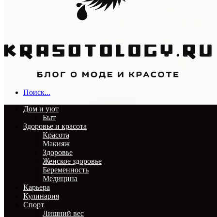
Поиск...
Дом и уют
Быт
Здоровье и красота
Красота
Макияж
Здоровье
Женское здоровье
Беременность
Медицина
Карьера
Кулинария
Спорт
Лишний вес