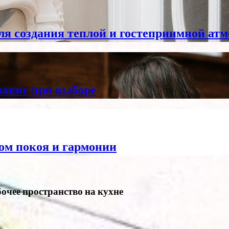
ля создания теплой и гостеприимной ат
мание при выборе
том покоя и гармонии
очее пространство на кухне