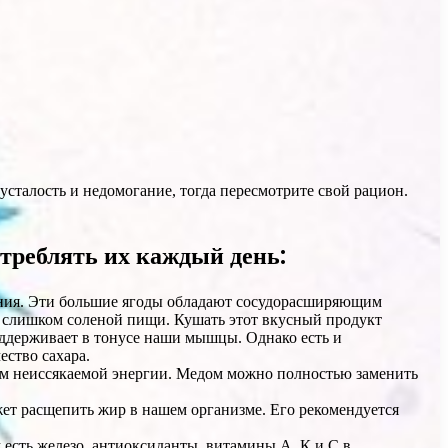
сталость и недомогание, тогда пересмотрите свой рацион.
треблять их каждый день:
тания. Эти большие ягоды обладают сосудорасширяющим
и слишком соленой пищи. Кушать этот вкусный продукт
оддерживает в тонусе наши мышцы. Однако есть и
ество сахара.
ом неиссякаемой энергии. Медом можно полностью заменить
жет расщепить жир в нашем организме. Его рекомендуется
 есть железо, антиоксиданты, витамины А, К и С в