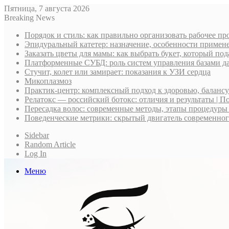
Пятница, 7 августа 2026
Breaking News
Порядок и стиль: как правильно организовать рабочее пр
Эпидуральный катетер: назначение, особенности примене
Заказать цветы для мамы: как выбрать букет, который по
Платформенные СУБД: роль систем управления базами д
Стучит, колет или замирает: показания к УЗИ сердца
Микоплазмоз
Практик-центр: комплексный подход к здоровью, баланс
Релатокс — российский ботокс: отличия и результаты | П
Пересадка волос: современные методы, этапы процедуры
Поведенческие метрики: скрытый двигатель современно
Sidebar
Random Article
Log In
Меню