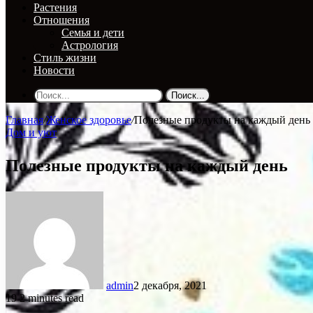
Растения
Отношения
Семья и дети
Астрология
Стиль жизни
Новости
Поиск...
Главная
/
Женское здоровье
/
Полезные продукты на каждый день
Дом и уют
Полезные продукты на каждый день
admin
2 декабря, 2021
19
2 minutes read