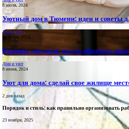
8 июля, 2024
Уютный дом в Тюмени: идеи и советы д
Дом и уют
26 июня, 2024
Камины для дома: на что обратить вни
Дом и уют
8 июня, 2024
Уют для дома: сделай свое жилище мес
2 дня назад
Порядок и стиль: как правильно организовать раб
23 ноября, 2025