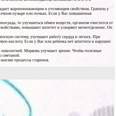
бладает жаропонижающим и утоляющим свойством. Гранаты у
елчном пузыре или почках. Если у Вас повышенная
инограда, то улучшиться обмен веществ, организм очистится от
 свойствами, повышают аппетит и ускоряют мочеотделение. Он
носную систему, улучшают работу сердца и легких. При
ую кислоту. Если у Вас или ребенка нет аппетита и нарушен
ь онкологией. Морковь улучшает зрение. Чтобы полезные
о сметаной.
ганизме процессы старения.