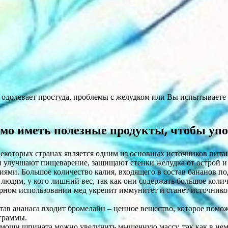
 одолевает простуда, проблемы с желудком или Вы испытываете у
.
имо иметь полезные продукты, чтобы упо
некоторых странах является одним из основных источников пи
и улучшают пищеварение, защищают стенки желудка от острой 
ями. Большое количество калия, входящего в состав бананов п
людям, у кого лишний вес, так как они содержать большое колич
ярном использовании мед укрепит иммунитет и станет источник
ав ананаса входит бромелайн – ценное вещество, которое помо
ограммы.
помощи шпината можно увеличить мышечную массу, так как в нем