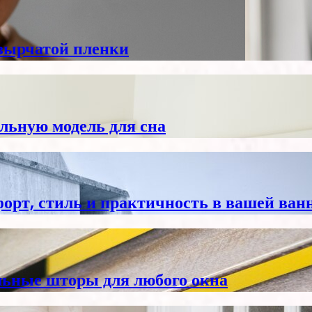
зырчатой пленки
льную модель для сна
форт, стиль и практичность в вашей ван
льные шторы для любого окна