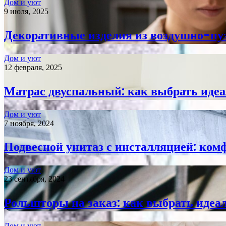
Дом и уют
9 июля, 2025
Декоративные изделия из воздушно-пу
Дом и уют
12 февраля, 2025
Матрас двуспальный: как выбрать идеа
Дом и уют
7 ноября, 2024
Подвесной унитаз с инсталляцией: ком
Дом и уют
23 сентября, 2024
Рольшторы на заказ: как выбрать идеа
Дом и уют