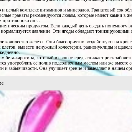
но и целый комплекс витаминов и минералов. Гранатовый сок о
Кислые гранаты рекомендуются людям, которые имеют камни в ж
м противопоказаны.
 диетическим продуктом. Если каждый день съедать понемногу в
 и нормализуется давление. Эти ягоды обладают тонизирующими
е количество железа. Они благоприятно воздействуют на крове
клеток, вывести ненужный холестерин, радионуклиды и щавелев
жедневно.
ом бета-каротина, который в свою очередь снижает риск заболет
тся употреблять ее полив подсолнечным маслом или же вместе с
сти и забывчивости. Она улучшает зрение и замедляет в нашем ор
ре