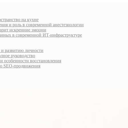
остранство на кухне
ния и роль в современной анестезиологии
дарит искренние эмоции
анных в современной ИТ-инфраструктуре
у и развитию личности
олное руководство
 и особенности восстановления
го SEO-продвижения