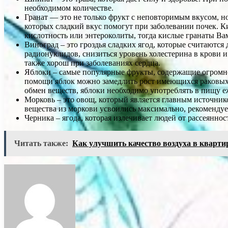
необходимом количестве.
Гранат — это не только фрукт с неповторимым вкусом, 
которых сладкий вкус помогут при заболевании почек. 
кислотность или энтероколиты, тогда кислые гранаты Ва
Виноград – это гроздья сладких ягод, которые считаются
радионуклидов, снизиться уровень холестерина в крови
также хорош при заболеваниях сердца.
Яблоки – самые популярные фрукты, содержащие огромно
помощи яблок можно замедлить рост имеющихся раковых 
обмен веществ, яблоки необходимо употреблять в пищу е
Морковь – это овощ, который является главным источник
вещества из моркови усвоились максимально, рекомендуе
Черника – ягода, которая излечивает людей от рассеянно
Читать также:
Как улучшить качество воздуха в кварти