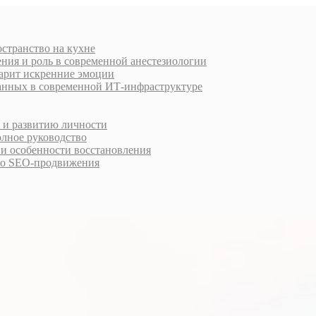
остранство на кухне
ния и роль в современной анестезиологии
дарит искренние эмоции
анных в современной ИТ-инфраструктуре
у и развитию личности
олное руководство
 и особенности восстановления
го SEO-продвижения