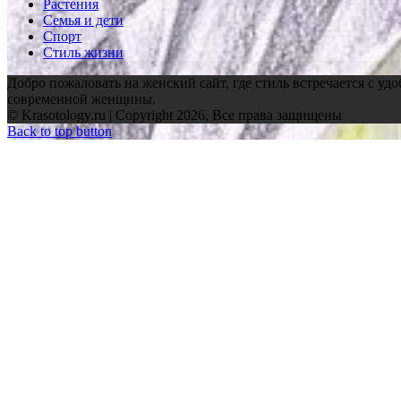
Растения
Семья и дети
Спорт
Стиль жизни
Добро пожаловать на женский сайт, где стиль встречается с уд
современной женщины.
© Krasotology.ru | Copyright 2026, Все права защищены
Back to top button