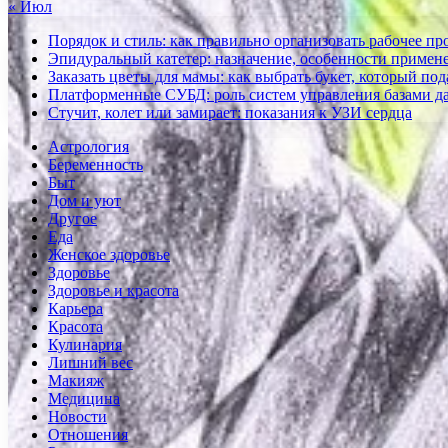
« Июл
Порядок и стиль: как правильно организовать рабочее пр
Эпидуральный катетер: назначение, особенности примене
Заказать цветы для мамы: как выбрать букет, который по
Платформенные СУБД: роль систем управления базами д
Стучит, колет или замирает: показания к УЗИ сердца
Астрология
Беременность
Быт
Дом и уют
Другое
Еда
Женское здоровье
Здоровье
Здоровье и красота
Карьера
Красота
Кулинария
Лишний вес
Макияж
Медицина
Новости
Отношения