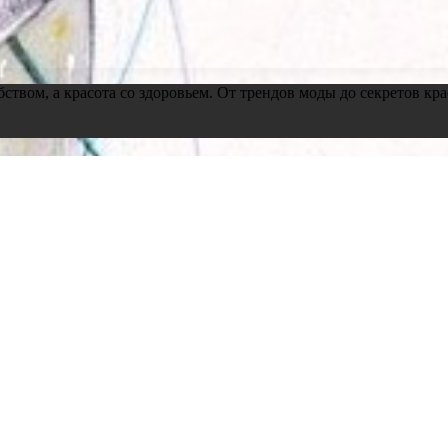
обством, а красота со здоровьем. От трендов моды до секретов 