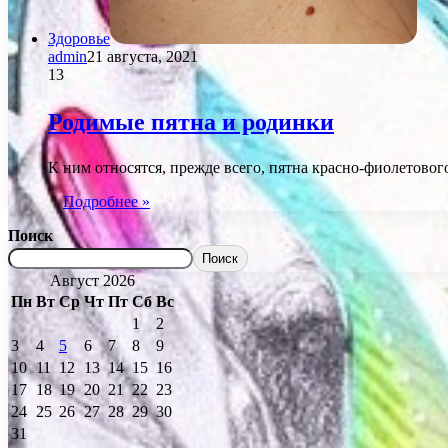
Здоровье
admin
21 августа, 2021
13
Родимые пятна и родинки
К ним относятся, прежде всего, пятна красно-фиолетово
Подробнее »
Поиск
Поиск
Август 2026
Пн
Вт
Ср
Чт
Пт
Сб
Вс
1
2
3
4
5
6
7
8
9
10
11
12
13
14
15
16
17
18
19
20
21
22
23
24
25
26
27
28
29
30
31