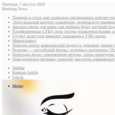
Пятница, 7 августа 2026
Breaking News
Порядок и стиль: как правильно организовать рабочее пр
Эпидуральный катетер: назначение, особенности примене
Заказать цветы для мамы: как выбрать букет, который по
Платформенные СУБД: роль систем управления базами д
Стучит, колет или замирает: показания к УЗИ сердца
Микоплазмоз
Практик-центр: комплексный подход к здоровью, баланс
Релатокс — российский ботокс: отличия и результаты | П
Пересадка волос: современные методы, этапы процедуры
Поведенческие метрики: скрытый двигатель современно
Sidebar
Random Article
Log In
Меню