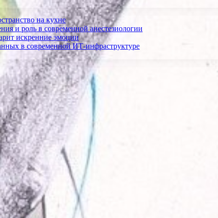
остранство на кухне
ния и роль в современной анестезиологии
дарит искренние эмоции
анных в современной ИТ-инфраструктуре