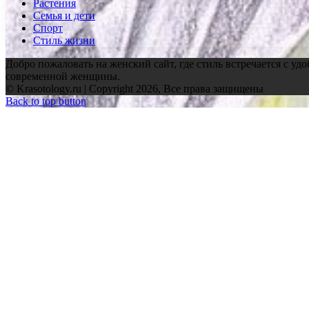
Растения
Семья и дети
Спорт
Стиль жизни
Добро пожаловать на женский сайт, где стиль встречается с уд
современной женщины.
© Krasotology.ru | Copyright 2026, Все права защищены
Back to top button