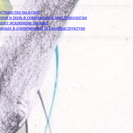
остранство на кухне
ния и роль в современной анестезиологии
дарит искренние эмоции
анных в современной ИТ-инфраструктуре