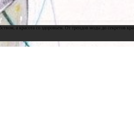
обством, а красота со здоровьем. От трендов моды до секретов 