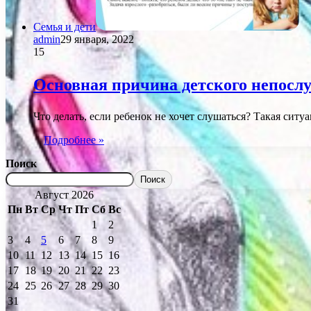
Семья и дети
admin
29 января, 2022
15
Основная причина детского непосл
Что делать, если ребенок не хочет слушаться? Такая си
Подробнее »
Поиск
Поиск
Август 2026
Пн
Вт
Ср
Чт
Пт
Сб
Вс
1
2
3
4
5
6
7
8
9
10
11
12
13
14
15
16
17
18
19
20
21
22
23
24
25
26
27
28
29
30
31