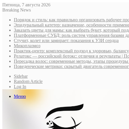
Пятница, 7 августа 2026
Breaking News
Порядок и стиль: как правильно организовать рабочее пр
Эпидуральный катетер: назначение, особенности примене
Заказать цветы для мамы: как выбрать букет, который по
Платформенные СУБД: роль систем управления базами д
Стучит, колет или замирает: показания к УЗИ сердца
Микоплазмоз
Практик-центр: комплексный подход к здоровью, баланс
Релатокс — российский ботокс: отличия и результаты | П
Пересадка волос: современные методы, этапы процедуры
Поведенческие метрики: скрытый двигатель современно
Sidebar
Random Article
Log In
Меню