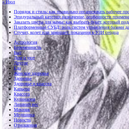
« Июл
Порядок и стиль: как правильно организовать рабочее пр
Эпидуральный катетер: назначение, особенности примене
Заказать цветы для мамы: как выбрать букет, который по
Платформенные СУБД: роль систем управления базами д
Стучит, колет или замирает: показания к УЗИ сердца
Астрология
Беременность
Быт
Дом и уют
Другое
Еда
Женское здоровье
Здоровье
Здоровье и красота
Карьера
Красота
Кулинария
Лишний вес
Макияж
Медицина
Новости
Отношения