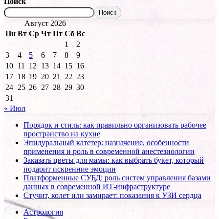
Поиск
Поиск
Август 2026
Пн
Вт
Ср
Чт
Пт
Сб
Вс
1
2
3
4
5
6
7
8
9
10
11
12
13
14
15
16
17
18
19
20
21
22
23
24
25
26
27
28
29
30
31
« Июл
Порядок и стиль: как правильно организовать рабочее
пространство на кухне
Эпидуральный катетер: назначение, особенности
применения и роль в современной анестезиологии
Заказать цветы для мамы: как выбрать букет, который
подарит искренние эмоции
Платформенные СУБД: роль систем управления базами
данных в современной ИТ-инфраструктуре
Стучит, колет или замирает: показания к УЗИ сердца
Астрология