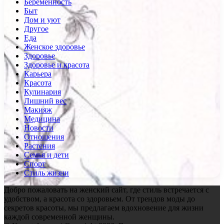
Беременность
Быт
Дом и уют
Другое
Еда
Женское здоровье
Здоровье
Здоровье и красота
Карьера
Красота
Кулинария
Лишний вес
Макияж
Медицина
Новости
Отношения
Растения
Семья и дети
Спорт
Стиль жизни
Добро пожаловать на женский сайт, где стиль встречается с
удобством, а красота со здоровьем. От трендов моды до
секретов красоты, мы предлагаем вдохновение для жизни
каждой современной женщины.