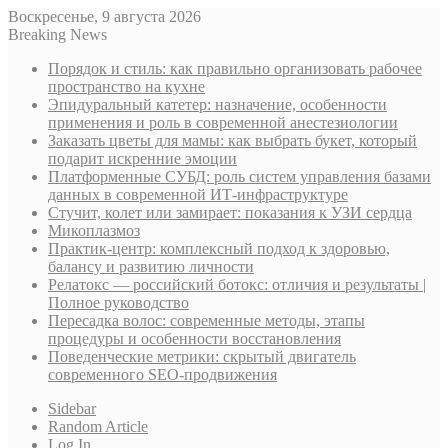
Воскресенье, 9 августа 2026
Breaking News
Порядок и стиль: как правильно организовать рабочее
пространство на кухне
Эпидуральный катетер: назначение, особенности
применения и роль в современной анестезиологии
Заказать цветы для мамы: как выбрать букет, который
подарит искренние эмоции
Платформенные СУБД: роль систем управления базами
данных в современной ИТ-инфраструктуре
Стучит, колет или замирает: показания к УЗИ сердца
Микоплазмоз
Практик-центр: комплексный подход к здоровью,
балансу и развитию личности
Релатокс — российский ботокс: отличия и результаты |
Полное руководство
Пересадка волос: современные методы, этапы
процедуры и особенности восстановления
Поведенческие метрики: скрытый двигатель
современного SEO-продвижения
Sidebar
Random Article
Log In