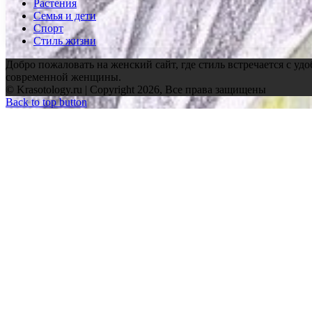
Растения
Семья и дети
Спорт
Стиль жизни
Добро пожаловать на женский сайт, где стиль встречается с уд
современной женщины.
© Krasotology.ru | Copyright 2026, Все права защищены
Back to top button