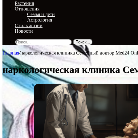
Растения
Отношения
Семья и дети
Астрология
Стиль жизни
Новости
Поиск...
Главная
/
наркологическая клиника Семейный доктор Med24.Onl
наркологическая клиника С