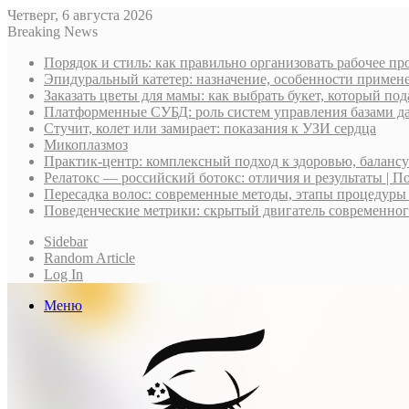
Четверг, 6 августа 2026
Breaking News
Порядок и стиль: как правильно организовать рабочее пр
Эпидуральный катетер: назначение, особенности примене
Заказать цветы для мамы: как выбрать букет, который по
Платформенные СУБД: роль систем управления базами д
Стучит, колет или замирает: показания к УЗИ сердца
Микоплазмоз
Практик-центр: комплексный подход к здоровью, баланс
Релатокс — российский ботокс: отличия и результаты | П
Пересадка волос: современные методы, этапы процедуры
Поведенческие метрики: скрытый двигатель современно
Sidebar
Random Article
Log In
Меню