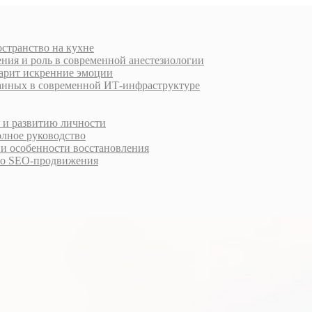
остранство на кухне
ния и роль в современной анестезиологии
дарит искренние эмоции
анных в современной ИТ-инфраструктуре
у и развитию личности
олное руководство
 и особенности восстановления
го SEO-продвижения