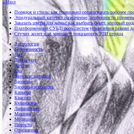
« Июл
Порядок и стиль: как правильно организовать рабочее пр
Эпидуральный катетер: назначение, особенности примене
Заказать цветы для мамы: как выбрать букет, который по
Платформенные СУБД: роль систем управления базами д
Стучит, колет или замирает: показания к УЗИ сердца
Астрология
Беременность
Быт
Дом и уют
Другое
Еда
Женское здоровье
Здоровье
Здоровье и красота
Карьера
Красота
Кулинария
Лишний вес
Макияж
Медицина
Новости
Отношения