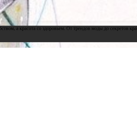
обством, а красота со здоровьем. От трендов моды до секретов 