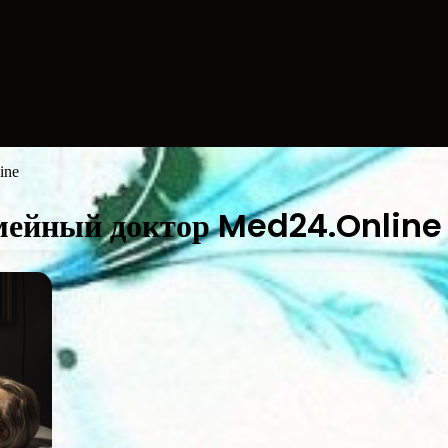
ine
емейный доктор Med24.Online