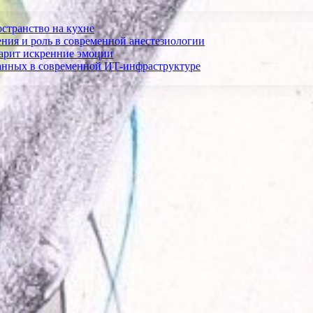
остранство на кухне
ния и роль в современной анестезиологии
дарит искренние эмоции
анных в современной ИТ-инфраструктуре