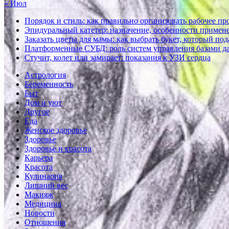
« Июл
Порядок и стиль: как правильно организовать рабочее пр
Эпидуральный катетер: назначение, особенности примене
Заказать цветы для мамы: как выбрать букет, который по
Платформенные СУБД: роль систем управления базами д
Стучит, колет или замирает: показания к УЗИ сердца
Астрология
Беременность
Быт
Дом и уют
Другое
Еда
Женское здоровье
Здоровье
Здоровье и красота
Карьера
Красота
Кулинария
Лишний вес
Макияж
Медицина
Новости
Отношения