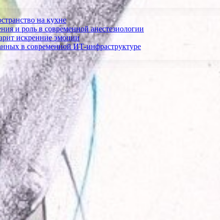
остранство на кухне
ния и роль в современной анестезиологии
дарит искренние эмоции
анных в современной ИТ-инфраструктуре