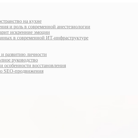
остранство на кухне
ния и роль в современной анестезиологии
дарит искренние эмоции
анных в современной ИТ-инфраструктуре
у и развитию личности
олное руководство
 и особенности восстановления
го SEO-продвижения