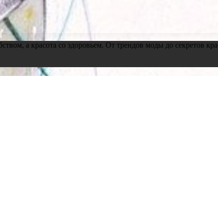
обством, а красота со здоровьем. От трендов моды до секретов 