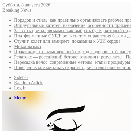
Суббота, 8 августа 2026
Breaking News
Порядок и стиль: как правильно организовать рабочее пр
Эпидуральный катетер: назначение, особенности примене
Заказать цветы для мамы: как выбрать букет, который по
Платформенные СУБД: роль систем управления базами д
Стучит, колет или замирает: показания к УЗИ сердца
Микоплазмоз
Практик-центр: комплексный подход к здоровью, баланс
Релатокс — российский ботокс: отличия и результаты | П
Пересадка волос: современные методы, этапы процедуры
Поведенческие метрики: скрытый двигатель современно
Sidebar
Random Article
Log In
Меню