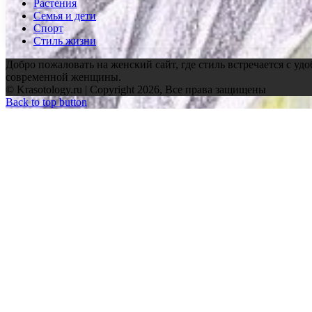
Растения
Семья и дети
Спорт
Стиль жизни
Добро пожаловать на женский сайт, где стиль встречается с уд
современной женщины.
© Krasotology.ru | Copyright 2026, Все права защищены
Back to top button