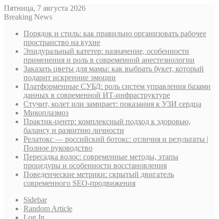
Пятница, 7 августа 2026
Breaking News
Порядок и стиль: как правильно организовать рабочее
пространство на кухне
Эпидуральный катетер: назначение, особенности
применения и роль в современной анестезиологии
Заказать цветы для мамы: как выбрать букет, который
подарит искренние эмоции
Платформенные СУБД: роль систем управления базами
данных в современной ИТ-инфраструктуре
Стучит, колет или замирает: показания к УЗИ сердца
Микоплазмоз
Практик-центр: комплексный подход к здоровью,
балансу и развитию личности
Релатокс — российский ботокс: отличия и результаты |
Полное руководство
Пересадка волос: современные методы, этапы
процедуры и особенности восстановления
Поведенческие метрики: скрытый двигатель
современного SEO-продвижения
Sidebar
Random Article
Log In