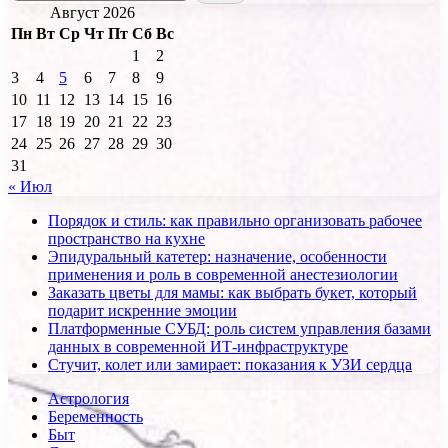
Август 2026
Пн
Вт
Ср
Чт
Пт
Сб
Вс
1
2
3
4
5
6
7
8
9
10
11
12
13
14
15
16
17
18
19
20
21
22
23
24
25
26
27
28
29
30
31
« Июл
Порядок и стиль: как правильно организовать рабочее
пространство на кухне
Эпидуральный катетер: назначение, особенности
применения и роль в современной анестезиологии
Заказать цветы для мамы: как выбрать букет, который
подарит искренние эмоции
Платформенные СУБД: роль систем управления базами
данных в современной ИТ-инфраструктуре
Стучит, колет или замирает: показания к УЗИ сердца
Астрология
Беременность
Быт