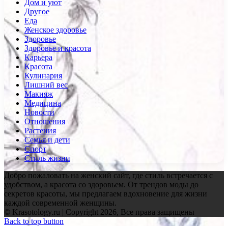
Дом и уют
Другое
Еда
Женское здоровье
Здоровье
Здоровье и красота
Карьера
Красота
Кулинария
Лишний вес
Макияж
Медицина
Новости
Отношения
Растения
Семья и дети
Спорт
Стиль жизни
Добро пожаловать на женский сайт, где стиль встречается с
удобством, а красота со здоровьем. От трендов моды до
секретов красоты, мы предлагаем вдохновение для жизни
каждой современной женщины.
© Krasotology.ru | Copyright 2026, Все права защищены
Back to top button