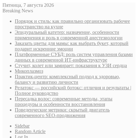
Пятница, 7 августа 2026
Breaking News
Порядок и стиль: как правильно организовать рабочее
пространство на кухне
Эпидуральный катетер: назначение, особенности
применения и роль в современной анестезиологии
Заказать цветы для мамы: как выбрать букет, который
подарит искренние эмоции
Платформенные СУБД: роль систем управления базами
данных в современной ИТ-инфраструктуре
Стучит, колет или замирает: показания к УЗИ сердца
Микоплазмоз
Практик-центр: комплексный подход к здоровью,
балансу и развитию личности
Релатокс — российский ботокс: отличия и результаты |
Полное руководство
Пересадка волос: современные методы, этапы
процедуры и особенности восстановления
Поведенческие метрики: скрытый двигатель
современного SEO-продвижения
Sidebar
Random Article
Log In