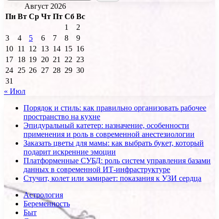
Август 2026
Пн
Вт
Ср
Чт
Пт
Сб
Вс
1
2
3
4
5
6
7
8
9
10
11
12
13
14
15
16
17
18
19
20
21
22
23
24
25
26
27
28
29
30
31
« Июл
Порядок и стиль: как правильно организовать рабочее
пространство на кухне
Эпидуральный катетер: назначение, особенности
применения и роль в современной анестезиологии
Заказать цветы для мамы: как выбрать букет, который
подарит искренние эмоции
Платформенные СУБД: роль систем управления базами
данных в современной ИТ-инфраструктуре
Стучит, колет или замирает: показания к УЗИ сердца
Астрология
Беременность
Быт