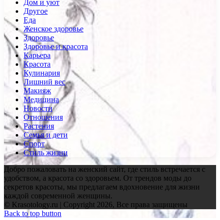
Дом и уют
Другое
Еда
Женское здоровье
Здоровье
Здоровье и красота
Карьера
Красота
Кулинария
Лишний вес
Макияж
Медицина
Новости
Отношения
Растения
Семья и дети
Спорт
Стиль жизни
Добро пожаловать на женский сайт, где стиль встречается с
удобством, а красота со здоровьем. От трендов моды до
секретов красоты, мы предлагаем вдохновение для жизни
каждой современной женщины.
© Krasotology.ru | Copyright 2026, Все права защищены
Back to top button