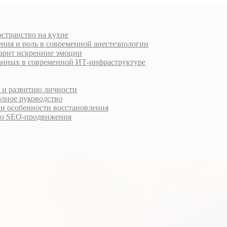
остранство на кухне
ния и роль в современной анестезиологии
дарит искренние эмоции
анных в современной ИТ-инфраструктуре
у и развитию личности
олное руководство
 и особенности восстановления
го SEO-продвижения