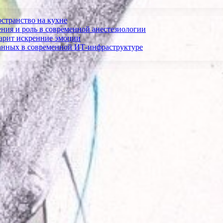
остранство на кухне
ния и роль в современной анестезиологии
дарит искренние эмоции
анных в современной ИТ-инфраструктуре