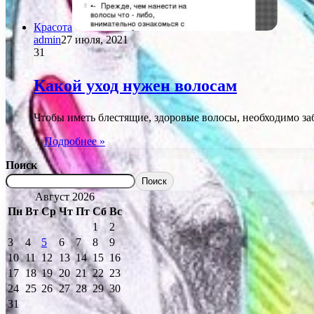
Красота
admin
27 июля, 2021
31
Какой уход нужен волосам
Чтобы иметь блестящие, здоровые волосы, необходимо заб
Подробнее »
Поиск
Поиск
Август 2026
Пн
Вт
Ср
Чт
Пт
Сб
Вс
1
2
3
4
5
6
7
8
9
10
11
12
13
14
15
16
17
18
19
20
21
22
23
24
25
26
27
28
29
30
31