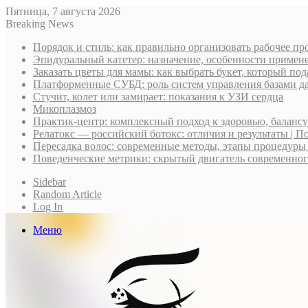
Пятница, 7 августа 2026
Breaking News
Порядок и стиль: как правильно организовать рабочее пр
Эпидуральный катетер: назначение, особенности примене
Заказать цветы для мамы: как выбрать букет, который по
Платформенные СУБД: роль систем управления базами д
Стучит, колет или замирает: показания к УЗИ сердца
Микоплазмоз
Практик-центр: комплексный подход к здоровью, баланс
Релатокс — российский ботокс: отличия и результаты | П
Пересадка волос: современные методы, этапы процедуры
Поведенческие метрики: скрытый двигатель современно
Sidebar
Random Article
Log In
Меню