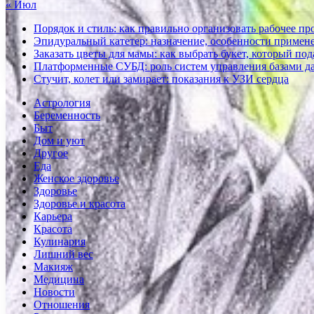
« Июл
Порядок и стиль: как правильно организовать рабочее пр
Эпидуральный катетер: назначение, особенности примене
Заказать цветы для мамы: как выбрать букет, который по
Платформенные СУБД: роль систем управления базами д
Стучит, колет или замирает: показания к УЗИ сердца
Астрология
Беременность
Быт
Дом и уют
Другое
Еда
Женское здоровье
Здоровье
Здоровье и красота
Карьера
Красота
Кулинария
Лишний вес
Макияж
Медицина
Новости
Отношения