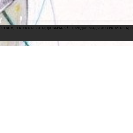
обством, а красота со здоровьем. От трендов моды до секретов 