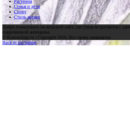
Растения
Семья и дети
Спорт
Стиль жизни
Добро пожаловать на женский сайт, где стиль встречается с уд
современной женщины.
© Krasotology.ru | Copyright 2026, Все права защищены
Back to top button