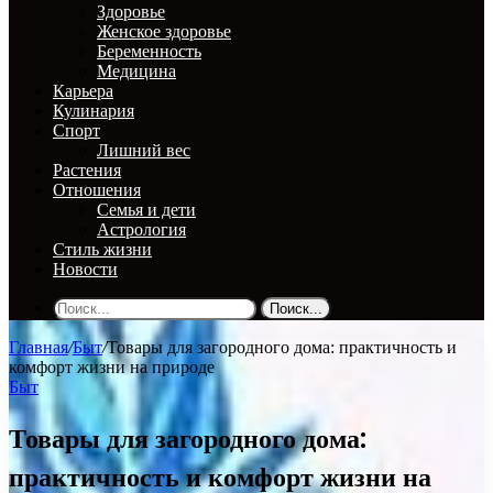
Здоровье
Женское здоровье
Беременность
Медицина
Карьера
Кулинария
Спорт
Лишний вес
Растения
Отношения
Семья и дети
Астрология
Стиль жизни
Новости
Поиск...
Главная
/
Быт
/
Товары для загородного дома: практичность и
комфорт жизни на природе
Быт
Товары для загородного дома:
практичность и комфорт жизни на