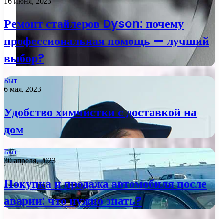
16 июня, 2023
Ремонт стайлеров Dyson: почему
профессиональная помощь — лучший
выбор?
Быт
6 мая, 2023
Удобство химчистки с доставкой на
дом
Быт
30 апреля, 2023
Покупка и продажа автомобиля после
аварии: что нужно знать?