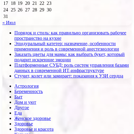
17
18
19
20
21
22
23
24
25
26
27
28
29
30
31
« Июл
Порядок и стиль: как правильно организовать рабочее
пространство на кухне
Эпидуральный катетер: назначение, особенности
применения и роль в современной анестезиологии
Заказать цветы для мамы: как выбрать букет, который
подарит искренние эмоции
Платформенные СУБД: роль систем управления базами
данных в современной ИТ-инфраструктуре
Стучит, колет или замирает: показания к УЗИ сердца
Астрология
Беременность
Быт
Дом и уют
Другое
Еда
Женское здоровье
Здоровье
Здоровье и красота