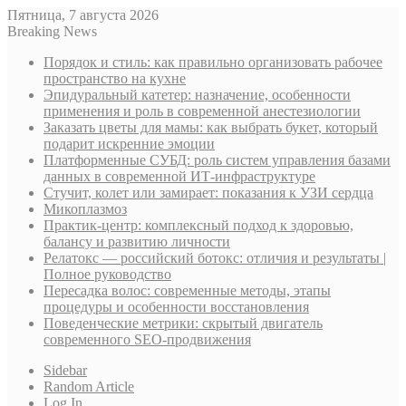
Пятница, 7 августа 2026
Breaking News
Порядок и стиль: как правильно организовать рабочее
пространство на кухне
Эпидуральный катетер: назначение, особенности
применения и роль в современной анестезиологии
Заказать цветы для мамы: как выбрать букет, который
подарит искренние эмоции
Платформенные СУБД: роль систем управления базами
данных в современной ИТ-инфраструктуре
Стучит, колет или замирает: показания к УЗИ сердца
Микоплазмоз
Практик-центр: комплексный подход к здоровью,
балансу и развитию личности
Релатокс — российский ботокс: отличия и результаты |
Полное руководство
Пересадка волос: современные методы, этапы
процедуры и особенности восстановления
Поведенческие метрики: скрытый двигатель
современного SEO-продвижения
Sidebar
Random Article
Log In