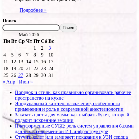
Подробнее »
Поиск
Поиск
Май 2026
Пн
Вт
Ср
Чт
Пт
Сб
Вс
1
2
3
4
5
6
7
8
9
10
11
12
13
14
15
16
17
18
19
20
21
22
23
24
25
26
27
28
29
30
31
« Апр
Июн »
Порядок и стиль: как правильно организовать рабочее
пространство на кухне
Эпидуральный катетер: назначение, особенности
применения и роль в современной анестезиологии
Заказать цветы для мамы: как выбрать букет, который
подарит искренние эмоции
Платформенные СУБД: роль систем управления базами
данных в современной ИТ-инфраструктуре
Стучит, колет или замирает: показания к УЗИ сердца