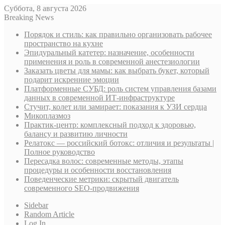
Суббота, 8 августа 2026
Breaking News
Порядок и стиль: как правильно организовать рабочее
пространство на кухне
Эпидуральный катетер: назначение, особенности
применения и роль в современной анестезиологии
Заказать цветы для мамы: как выбрать букет, который
подарит искренние эмоции
Платформенные СУБД: роль систем управления базами
данных в современной ИТ-инфраструктуре
Стучит, колет или замирает: показания к УЗИ сердца
Микоплазмоз
Практик-центр: комплексный подход к здоровью,
балансу и развитию личности
Релатокс — российский ботокс: отличия и результаты |
Полное руководство
Пересадка волос: современные методы, этапы
процедуры и особенности восстановления
Поведенческие метрики: скрытый двигатель
современного SEO-продвижения
Sidebar
Random Article
Log In