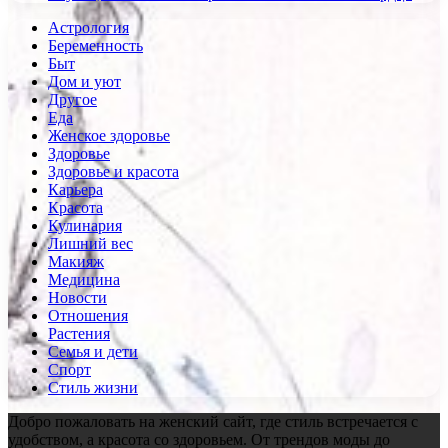
Астрология
Беременность
Быт
Дом и уют
Другое
Еда
Женское здоровье
Здоровье
Здоровье и красота
Карьера
Красота
Кулинария
Лишний вес
Макияж
Медицина
Новости
Отношения
Растения
Семья и дети
Спорт
Стиль жизни
Добро пожаловать на женский сайт, где стиль встречается с
удобством, а красота со здоровьем. От трендов моды до