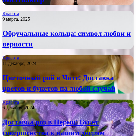
Красота
9 марта, 2025
Обручальные кольца: символ любви и
верности
Красота
11 декабря, 2024
Цветочный рай в Чите: Доставка
цветов и букетов на любой случай
Красота
6 декабря, 2024
Доставка роз в Перми: Букет
совершенства к вашим дверям