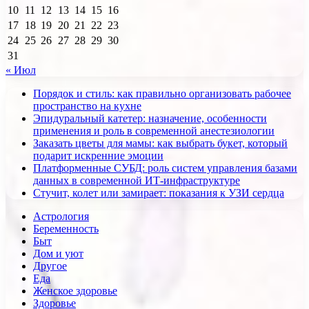
10
11
12
13
14
15
16
17
18
19
20
21
22
23
24
25
26
27
28
29
30
31
« Июл
Порядок и стиль: как правильно организовать рабочее
пространство на кухне
Эпидуральный катетер: назначение, особенности
применения и роль в современной анестезиологии
Заказать цветы для мамы: как выбрать букет, который
подарит искренние эмоции
Платформенные СУБД: роль систем управления базами
данных в современной ИТ-инфраструктуре
Стучит, колет или замирает: показания к УЗИ сердца
Астрология
Беременность
Быт
Дом и уют
Другое
Еда
Женское здоровье
Здоровье