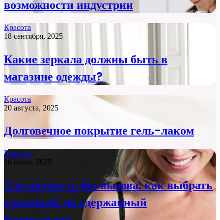
возможности индустрии
Красота
18 сентября, 2025
Какие зеркала должны быть в
магазине одежды?
Красота
20 августа, 2025
Долговечное покрытие гель-лаком
Красота
16 июня, 2025
Элегантность без вызова: как выбрать
красивый, но сдержанный
бюстгальтер