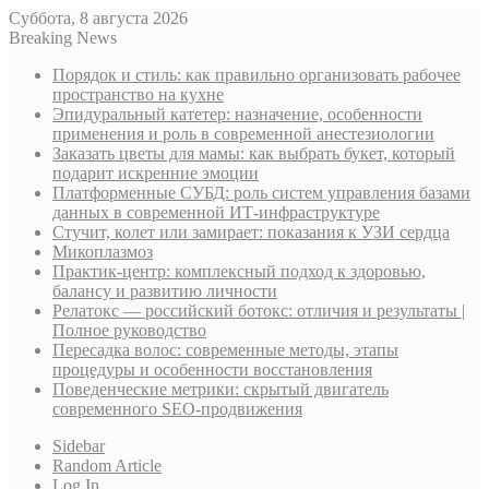
Суббота, 8 августа 2026
Breaking News
Порядок и стиль: как правильно организовать рабочее
пространство на кухне
Эпидуральный катетер: назначение, особенности
применения и роль в современной анестезиологии
Заказать цветы для мамы: как выбрать букет, который
подарит искренние эмоции
Платформенные СУБД: роль систем управления базами
данных в современной ИТ-инфраструктуре
Стучит, колет или замирает: показания к УЗИ сердца
Микоплазмоз
Практик-центр: комплексный подход к здоровью,
балансу и развитию личности
Релатокс — российский ботокс: отличия и результаты |
Полное руководство
Пересадка волос: современные методы, этапы
процедуры и особенности восстановления
Поведенческие метрики: скрытый двигатель
современного SEO-продвижения
Sidebar
Random Article
Log In