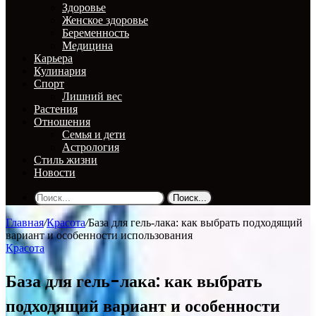
Здоровье
Женское здоровье
Беременность
Медицина
Карьера
Кулинария
Спорт
Лишний вес
Растения
Отношения
Семья и дети
Астрология
Стиль жизни
Новости
Поиск...
Главная
/
Красота
/
База для гель-лака: как выбрать подходящий
вариант и особенности использования
Красота
База для гель-лака: как выбрать
подходящий вариант и особенности