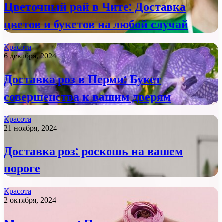
Цветочный рай в Чите: Доставка
цветов и букетов на любой случай
Красота
6 декабря, 2024
Доставка роз в Перми: Букет
совершенства к вашим дверям
Красота
21 ноября, 2024
Доставка роз: роскошь на вашем
пороге
Красота
2 октября, 2024