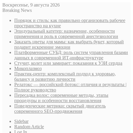
Воскресенье, 9 августа 2026
Breaking News
Порядок и стиль: как правильно организовать рабочее
пространство на кухне
Эпидуральный катетер: назначение, особенности
применения и роль в современной анестезиологии
Заказать цветы для мамы: как выбрать букет, который
подарит искренние эмоции
Платформенные СУБД: роль систем управления базами
данных в современной ИТ-инфраструктуре
Стучит, колет или замирает: показания к УЗИ сердца
Микоплазмоз
Практик-центр: комплексный подход к здоровью,
балансу и развитию личности
Релатокс — российский ботокс: отличия и результаты |
Полное руководство
Пересадка волос: современные методы, этапы
процедуры и особенности восстановления
Поведенческие метрики: скрытый двигатель
современного SEO-продвижения
Sidebar
Random Article
Log In