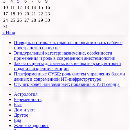
3
4
5
6
7
8
9
10
11
12
13
14
15
16
17
18
19
20
21
22
23
24
25
26
27
28
29
30
31
« Июл
Порядок и стиль: как правильно организовать рабочее
пространство на кухне
Эпидуральный катетер: назначение, особенности
применения и роль в современной анестезиологии
Заказать цветы для мамы: как выбрать букет, который
подарит искренние эмоции
Платформенные СУБД: роль систем управления базами
данных в современной ИТ-инфраструктуре
Стучит, колет или замирает: показания к УЗИ сердца
Астрология
Беременность
Быт
Дом и уют
Другое
Еда
Женское здоровье