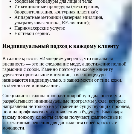
Уходовые процедуры для лица и тела;
Инъекционные процедуры (мезотерапия,
биоревитализация, контурная пластика);
Аппаратные методики (лазерная эпиляция,
ультразвуковая чистка, RF-лифтинг);
Парикмахерские услуги;
Ногтевой сервис.
Индивидуальный подход к каждому клиенту
В салоне красоты «Империя» уверены, что идеальная
внешность — это не следование моде, а достижение полной
гармонии с собой. Именно поэтому каждому клиенту
уделяется пристальное внимание, а все процедуры
назначаются индивидуально, в зависимости от типа кожи,
особенностей и пожеланий.
Специалисты салона проводят подробную диагностику и
разрабатывают индивидуальные программы ухода, которые
направлены не только на устранение существующих проблем,
но и на профилактику их появления в будущем. Благодаря
такому подходу клиенты салона получают комплексные и
эффективные решения для достижения своей красоты и
молодости.