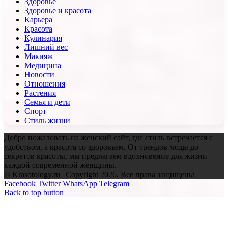
Здоровье
Здоровье и красота
Карьера
Красота
Кулинария
Лишний вес
Макияж
Медицина
Новости
Отношения
Растения
Семья и дети
Спорт
Стиль жизни
Добро пожаловать на женский сайт, где стиль встречается с
удобством, а красота со здоровьем. От трендов моды до
секретов красоты, мы предлагаем вдохновение для жизни
каждой современной женщины.
© Krasotology.ru | Copyright 2026, Все права защищены
Facebook
Twitter
WhatsApp
Telegram
Back to top button