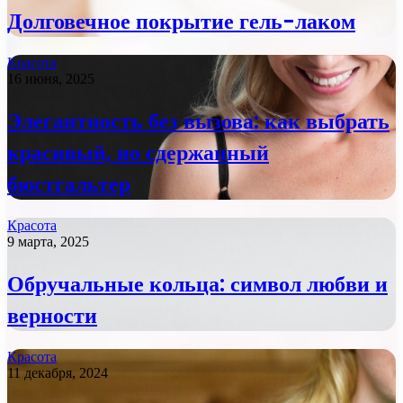
Долговечное покрытие гель-лаком
Красота
16 июня, 2025
Элегантность без вызова: как выбрать
красивый, но сдержанный
бюстгальтер
Красота
9 марта, 2025
Обручальные кольца: символ любви и
верности
Красота
11 декабря, 2024