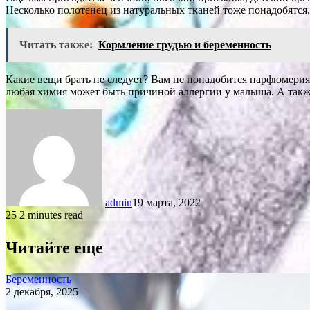
Несколько полотенец из натуральных тканей тоже понадобятся.
Читать также:
Кормление грудью и беременность
Какие вещи брать не следует? Вам не понадобится парфюмерия,
любая химия может быть причиной аллергии у малыша. А также
admin
19 марта, 2022
25
2 minutes read
Читайте еще
Беременность
2 декабря, 2025