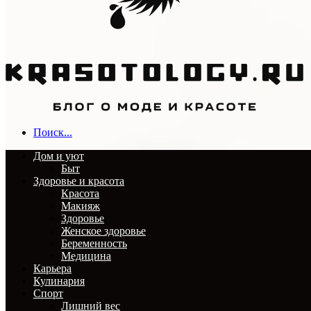
Поиск...
Дом и уют
Быт
Здоровье и красота
Красота
Макияж
Здоровье
Женское здоровье
Беременность
Медицина
Карьера
Кулинария
Спорт
Лишний вес