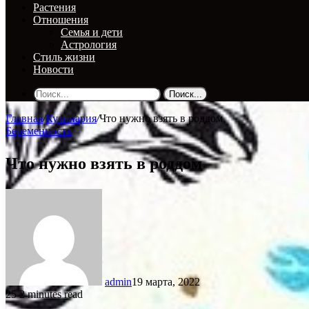
Растения
Отношения
Семья и дети
Астрология
Стиль жизни
Новости
Поиск...
Главная
/
Кулинария
/
Что нужно взять в роддом
Беременность
Что нужно взять в роддом
admin
19 марта, 2022
25
2 minutes read