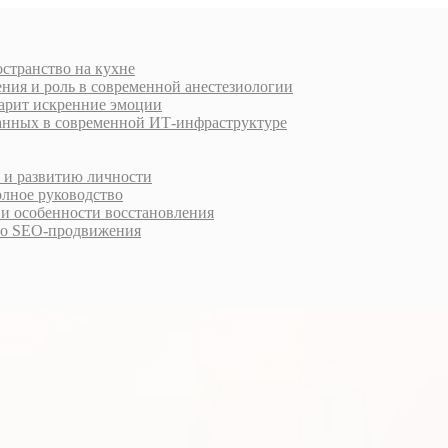
остранство на кухне
ния и роль в современной анестезиологии
дарит искренние эмоции
анных в современной ИТ-инфраструктуре
у и развитию личности
олное руководство
 и особенности восстановления
го SEO-продвижения