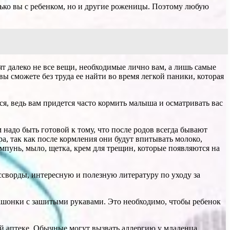
лько вы с ребенком, но и другие роженицы. Поэтому любую
ят далеко не все вещи, необходимые лично вам, а лишь самые
вы сможете без труда ее найти во время легкой паники, которая
я, ведь вам придется часто кормить малыша и осматривать вас
надо быть готовой к тому, что после родов всегда бывают
а, так как после кормления они будут впитывать молоко,
шампунь, мыло, щетка, крем для трещин, которые появляются на
оссворды, интересную и полезную литературу по уходу за
пашонки с зашитыми рукавами. Это необходимо, чтобы ребенок
й аптеке. Обычные могут вызвать аллергию у младенца.