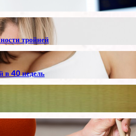
нности тройней
й в 40 недель