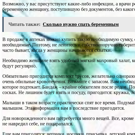
Возможно, у вас присутствуют какие-либо инфекции, а врачи р
беременную женщину, поступившую без документов, без какого
Читать также:
Сколько нужно спать беременным
В продаже в аптеках можно купить такую необходимую сумку, с
необходимые. Поэтому, не ленитесь и собственноручно соберите 
часто бывает, когда у женщины начинаются схватки.
Необходимо женщине взять удобный мягкий махровый халат, кот
будут регулярно.
Обязательно пригодится комплект трусов, желательно одноразо
очень обильные кровотечения. Возьмите с запасом. Вам необхо
которое подтекает. Бандаж – крайне обязателен после родов. По
сосках. Не лишним будет взять и посуду, пригодится: кружка, л
Малыши в таком возрасте практически спят все время. Подумай
малышом. Эта информация вам в последствие пригодится.
Для новорожденного вам потребуется много вещей. Все, кроме
не навредил себе, не поцарапался.
Еще вам пригодятся: чепчики, носочки, присыпка, детский кр