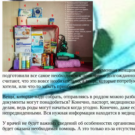
Беременная женщина,
подготовили все самое необходимое к появлению долгожданног
считают, что это вовсе необязательно, а вещи, которые потреб
хотели, или что-то забыть приобрести.
Вещи, которые надо собрать, отправляясь в роддом можно разб
документы могут понадобиться? Конечно, паспорт, медицински
делам, ведь роды могут начаться когда угодно. Конечно, даже 
непредвиденными. Вся нужная информация находится в медицин
У врачей не будет важных сведений об особенностях организма,
будет оказана необходимая помощь. А это только из-за отсутс