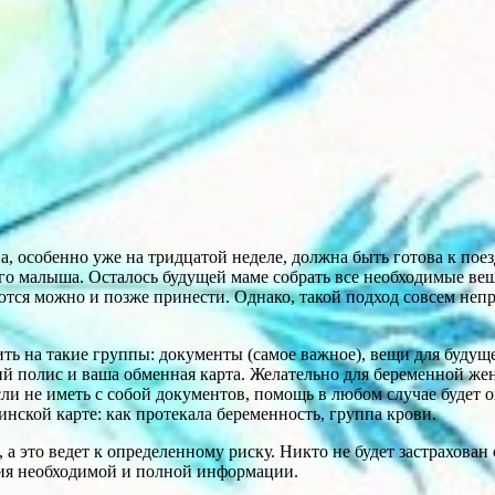
 особенно уже на тридцатой неделе, должна быть готова к поезд
о малыша. Осталось будущей маме собрать все необходимые вещи
уются можно и позже принести. Однако, такой подход совсем неп
ить на такие группы: документы (самое важное), вещи для буду
й полис и ваша обменная карта. Желательно для беременной жен
если не иметь с собой документов, помощь в любом случае будет
ской карте: как протекала беременность, группа крови.
 а это ведет к определенному риску. Никто не будет застрахован
твия необходимой и полной информации.