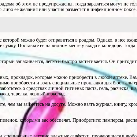
оддома об этом не предупреждены, тогда заразиться могут не то
-либо ее желания или участия разместят в инфекционном боксе.
 которой можно будет отправиться в роддом. Однако, в нее вход
сумку. Поставьте ее на видном месте у входа в коридоре. Тогда 
орый запахивается, легко и быстро застегивается. Он пригодитс
вых, прокладок, которые можно приобрести в любой аптеке. Вам 
димо приобрести и взять специальные прокладки для бюстгальтер
заботьтесь о средствах личной гигиены: паста, гель, расческа, 
ожка, тарелка, черный шоколад.
те, чем вы займетесь на досуге. Можно взять журнал, книгу, кр
 пеленок, которыми вас обеспечат. Приобретите: памперсы, рас
ем, специальные детские влажные салфетки, продающиеся в любо