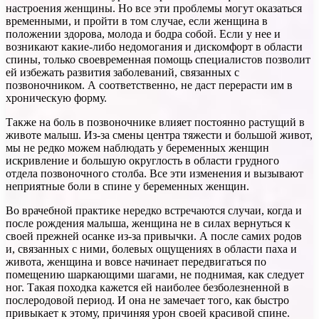
настроения женщины. Но все эти проблемы могут оказаться
временными, и пройти в том случае, если женщина в
положении здорова, молода и бодра собой. Если у нее и
возникают какие-либо недомогания и дискомфорт в области
спины, только своевременная помощь специалистов позволит
ей избежать развития заболеваний, связанных с
позвоночником. А соответственно, не даст перерасти им в
хроническую форму.
Также на боль в позвоночнике влияет постоянно растущий в
животе малыш. Из-за смены центра тяжести и большой живот,
мы не редко можем наблюдать у беременных женщин
искривление и большую округлость в области грудного
отдела позвоночного столба. Все эти изменения и вызывают
неприятные боли в спине у беременных женщин.
Во врачебной практике нередко встречаются случаи, когда и
после рождения малыша, женщина не в силах вернуться к
своей прежней осанке из-за привычки. А после самих родов
и, связанных с ними, болевых ощущениях в области паха и
живота, женщина и вовсе начинает передвигаться по
помещению шаркающими шагами, не поднимая, как следует
ног. Такая походка кажется ей наиболее безболезненной в
послеродовой период. И она не замечает того, как быстро
привыкает к этому, причиняя урон своей красивой спине.