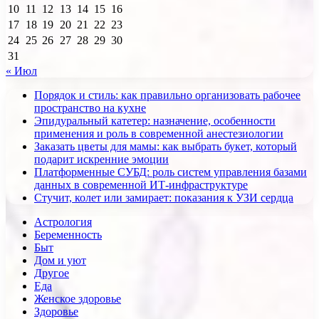
10
11
12
13
14
15
16
17
18
19
20
21
22
23
24
25
26
27
28
29
30
31
« Июл
Порядок и стиль: как правильно организовать рабочее
пространство на кухне
Эпидуральный катетер: назначение, особенности
применения и роль в современной анестезиологии
Заказать цветы для мамы: как выбрать букет, который
подарит искренние эмоции
Платформенные СУБД: роль систем управления базами
данных в современной ИТ-инфраструктуре
Стучит, колет или замирает: показания к УЗИ сердца
Астрология
Беременность
Быт
Дом и уют
Другое
Еда
Женское здоровье
Здоровье