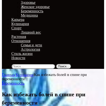
Здоровье
Женское здоровье
Беременность
Медицина
Карьера
Кулинария
Спорт
Лишний вес
Растения
Отношения
Семья и дети
Астрология
Стиль жизни
Новости
Поиск...
Главная
/
Кулинария
/
Как избежать болей в спине при
беременности
Беременность
Как избежать болей в спине при
беременности