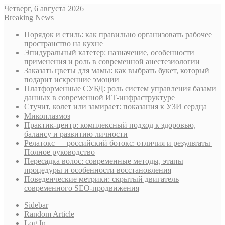
Четверг, 6 августа 2026
Breaking News
Порядок и стиль: как правильно организовать рабочее
пространство на кухне
Эпидуральный катетер: назначение, особенности
применения и роль в современной анестезиологии
Заказать цветы для мамы: как выбрать букет, который
подарит искренние эмоции
Платформенные СУБД: роль систем управления базами
данных в современной ИТ-инфраструктуре
Стучит, колет или замирает: показания к УЗИ сердца
Микоплазмоз
Практик-центр: комплексный подход к здоровью,
балансу и развитию личности
Релатокс — российский ботокс: отличия и результаты |
Полное руководство
Пересадка волос: современные методы, этапы
процедуры и особенности восстановления
Поведенческие метрики: скрытый двигатель
современного SEO-продвижения
Sidebar
Random Article
Log In