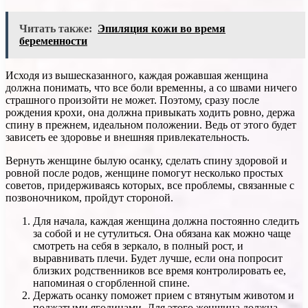
Читать также:
Эпиляция кожи во время
беременности
Исходя из вышесказанного, каждая рожавшая женщина
должна понимать, что все боли временны, а со швами ничего
страшного произойти не может. Поэтому, сразу после
рождения крохи, она должна привыкать ходить ровно, держа
спину в прежнем, идеальном положении. Ведь от этого будет
зависеть ее здоровье и внешняя привлекательность.
Вернуть женщине былую осанку, сделать спину здоровой и
ровной после родов, женщине помогут несколько простых
советов, придерживаясь которых, все проблемы, связанные с
позвоночником, пройдут стороной.
Для начала, каждая женщина должна постоянно следить
за собой и не сутулиться. Она обязана как можно чаще
смотреть на себя в зеркало, в полный рост, и
выравнивать плечи. Будет лучше, если она попросит
близких родственников все время контролировать ее,
напоминая о сгорбленной спине.
Держать осанку поможет прием с втянутым животом и
поджатыми ягодицами. Для этого женщина должна