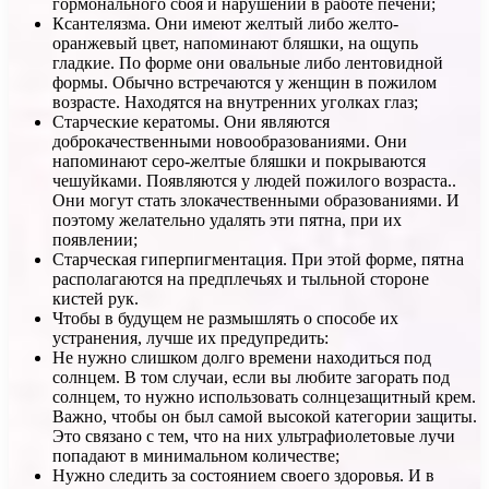
гормонального сбоя и нарушений в работе печени;
Ксантелязма. Они имеют желтый либо желто-
оранжевый цвет, напоминают бляшки, на ощупь
гладкие. По форме они овальные либо лентовидной
формы. Обычно встречаются у женщин в пожилом
возрасте. Находятся на внутренних уголках глаз;
Старческие кератомы. Они являются
доброкачественными новообразованиями. Они
напоминают серо-желтые бляшки и покрываются
чешуйками. Появляются у людей пожилого возраста..
Они могут стать злокачественными образованиями. И
поэтому желательно удалять эти пятна, при их
появлении;
Старческая гиперпигментация. При этой форме, пятна
располагаются на предплечьях и тыльной стороне
кистей рук.
Чтобы в будущем не размышлять о способе их
устранения, лучше их предупредить:
Не нужно слишком долго времени находиться под
солнцем. В том случаи, если вы любите загорать под
солнцем, то нужно использовать солнцезащитный крем.
Важно, чтобы он был самой высокой категории защиты.
Это связано с тем, что на них ультрафиолетовые лучи
попадают в минимальном количестве;
Нужно следить за состоянием своего здоровья. И в