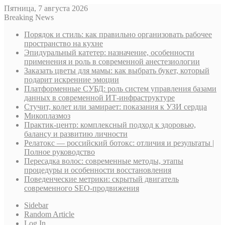
Пятница, 7 августа 2026
Breaking News
Порядок и стиль: как правильно организовать рабочее
пространство на кухне
Эпидуральный катетер: назначение, особенности
применения и роль в современной анестезиологии
Заказать цветы для мамы: как выбрать букет, который
подарит искренние эмоции
Платформенные СУБД: роль систем управления базами
данных в современной ИТ-инфраструктуре
Стучит, колет или замирает: показания к УЗИ сердца
Микоплазмоз
Практик-центр: комплексный подход к здоровью,
балансу и развитию личности
Релатокс — российский ботокс: отличия и результаты |
Полное руководство
Пересадка волос: современные методы, этапы
процедуры и особенности восстановления
Поведенческие метрики: скрытый двигатель
современного SEO-продвижения
Sidebar
Random Article
Log In