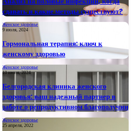
Анализ на половые инфекции, когда
сдавать и какие методы существуют?
Женское здоровье
9 июля, 2024
Гормональная терапия: ключ к
женскому здоровью
Женское здоровье
10 июня, 2024
Белгородская клиника женского
здоровья: ваш надежный партнер в
заботе о репродуктивном благополучии
Женское здоровье
25 апреля, 2022