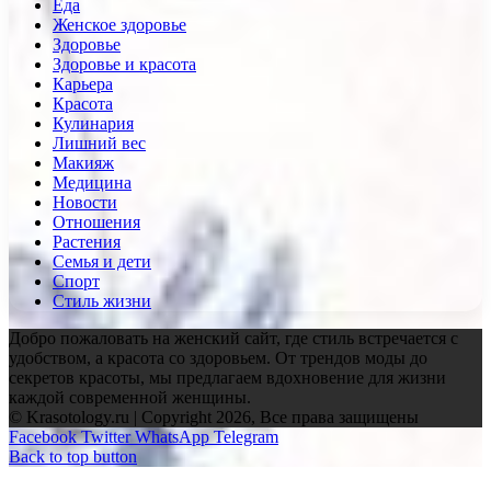
Еда
Женское здоровье
Здоровье
Здоровье и красота
Карьера
Красота
Кулинария
Лишний вес
Макияж
Медицина
Новости
Отношения
Растения
Семья и дети
Спорт
Стиль жизни
Добро пожаловать на женский сайт, где стиль встречается с
удобством, а красота со здоровьем. От трендов моды до
секретов красоты, мы предлагаем вдохновение для жизни
каждой современной женщины.
© Krasotology.ru | Copyright 2026, Все права защищены
Facebook
Twitter
WhatsApp
Telegram
Back to top button