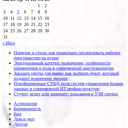
1
2
3
4
5
6
7
8
9
10
11
12
13
14
15
16
17
18
19
20
21
22
23
24
25
26
27
28
29
30
31
« Июл
Порядок и стиль: как правильно организовать рабочее
пространство на кухне
Эпидуральный катетер: назначение, особенности
применения и роль в современной анестезиологии
Заказать цветы для мамы: как выбрать букет, который
подарит искренние эмоции
Платформенные СУБД: роль систем управления базами
данных в современной ИТ-инфраструктуре
Стучит, колет или замирает: показания к УЗИ сердца
Астрология
Беременность
Быт
Дом и уют
Другое