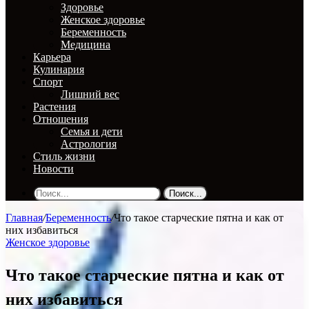
Здоровье
Женское здоровье
Беременность
Медицина
Карьера
Кулинария
Спорт
Лишний вес
Растения
Отношения
Семья и дети
Астрология
Стиль жизни
Новости
Поиск...
Главная
/
Беременность
/
Что такое старческие пятна и как от
них избавиться
Женское здоровье
Что такое старческие пятна и как от
них избавиться