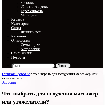
Здоровье
Женское здоровье
Беременность
Медицина
Карьера
Кулинария
Спорт
Лишний вес
Растения
Отношения
Семья и дети
Астрология
Стиль жизни
Новости
Поиск...
Главная
/
Здоровье
/
Что выбрать для похудения массажер или
утяжелители?
Здоровье
Что выбрать для похудения массажер
или утяжелители?