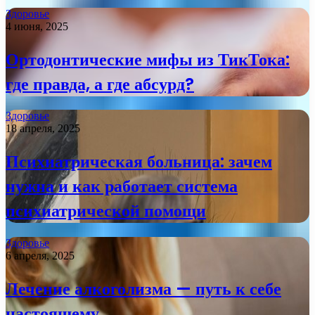
Здоровье
4 июня, 2025
Ортодонтические мифы из ТикТока:
где правда, а где абсурд?
Здоровье
18 апреля, 2025
Психиатрическая больница: зачем
нужна и как работает система
психиатрической помощи
Здоровье
6 апреля, 2025
Лечение алкоголизма — путь к себе
настоящему