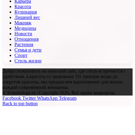
Карьера
Красота
Кулинария
Лишний вес
Макияж
Медицина
Новости
Отношения
Растения
Семья и дети
Спорт
Стиль жизни
Добро пожаловать на женский сайт, где стиль встречается с
удобством, а красота со здоровьем. От трендов моды до
секретов красоты, мы предлагаем вдохновение для жизни
каждой современной женщины.
© Krasotology.ru | Copyright 2026, Все права защищены
Facebook
Twitter
WhatsApp
Telegram
Back to top button