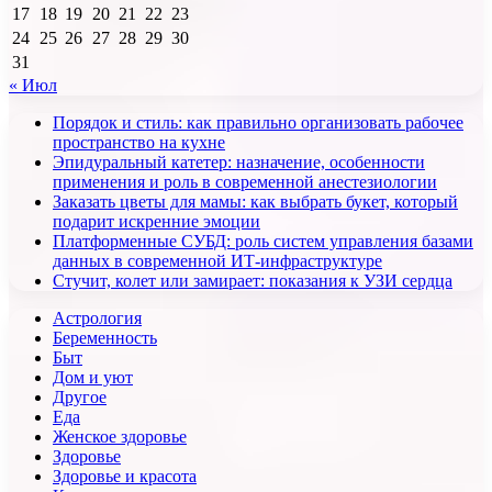
17
18
19
20
21
22
23
24
25
26
27
28
29
30
31
« Июл
Порядок и стиль: как правильно организовать рабочее
пространство на кухне
Эпидуральный катетер: назначение, особенности
применения и роль в современной анестезиологии
Заказать цветы для мамы: как выбрать букет, который
подарит искренние эмоции
Платформенные СУБД: роль систем управления базами
данных в современной ИТ-инфраструктуре
Стучит, колет или замирает: показания к УЗИ сердца
Астрология
Беременность
Быт
Дом и уют
Другое
Еда
Женское здоровье
Здоровье
Здоровье и красота