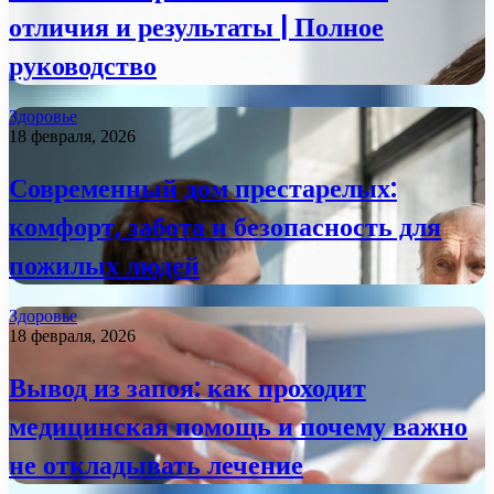
отличия и результаты | Полное
руководство
Здоровье
18 февраля, 2026
Современный дом престарелых:
комфорт, забота и безопасность для
пожилых людей
Здоровье
18 февраля, 2026
Вывод из запоя: как проходит
медицинская помощь и почему важно
не откладывать лечение