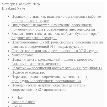
Четверг, 6 августа 2026
Breaking News
Порядок и стиль: как правильно организовать рабочее
пространство на кухне
Эпидуральный катетер: назначение, особенности
применения и роль в современной анестезиологии
Заказать цветы для мамы: как выбрать букет, который
подарит искренние эмоции
Платформенные СУБД: роль систем управления базами
данных в современной ИТ-инфраструктуре
Стучит, колет или замирает: показания к УЗИ сердца
Микоплазмоз
Практик-центр: комплексный подход к здоровью,
балансу и развитию личности
Релатокс — российский ботокс: отличия и результаты |
Полное руководство
Пересадка волос: современные методы, этапы
процедуры и особенности восстановления
Поведенческие метрики: скрытый двигатель
современного SEO-продвижения
Sidebar
Random Article
Log In