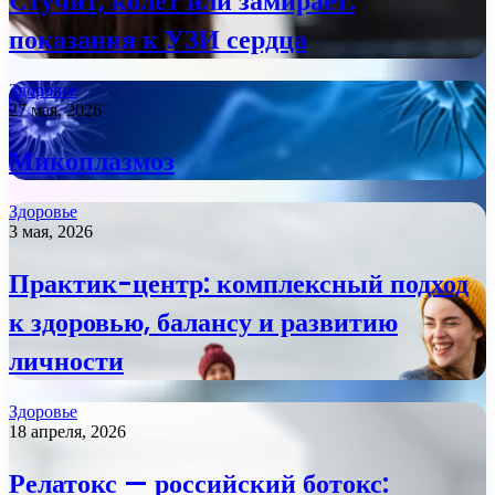
Стучит, колет или замирает:
показания к УЗИ сердца
Здоровье
27 мая, 2026
Микоплазмоз
Здоровье
3 мая, 2026
Практик-центр: комплексный подход
к здоровью, балансу и развитию
личности
Здоровье
18 апреля, 2026
Релатокс — российский ботокс: