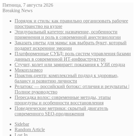
Пятница, 7 августа 2026
Breaking News
Порядок и стиль: как правильно организовать рабочее
пространство на кухне
Эпидуральный катетер: назначение, особенности
применения и роль в современной анестезиологии
Заказать цветы для мамы: как выбрать букет, который
подарит искренние эмоции
Платформенные СУБД: роль систем управления базами
данных в современной ИТ-инфраструктуре
Стучит, колет или замирает: показания к УЗИ сердца
Микоплазмоз
Практик-центр: комплексный подход к здоровью,
балансу и развитию личности
Релатокс — российский ботокс: отличия и результаты |
Полное руководство
Пересадка волос: современные методы, этапы
процедуры и особенности восстановления
Поведенческие метрики: скрытый двигатель
современного SEO-продвижения
Sidebar
Random Article
Log In