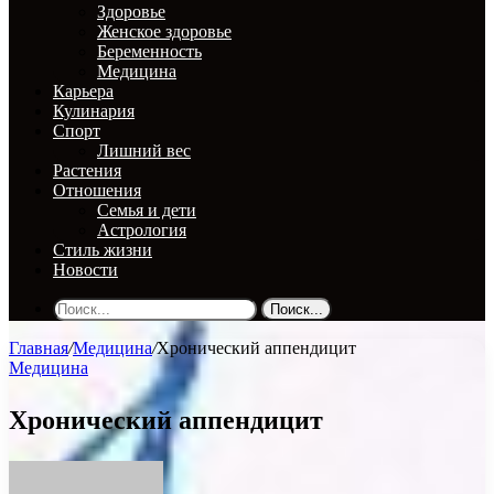
Здоровье
Женское здоровье
Беременность
Медицина
Карьера
Кулинария
Спорт
Лишний вес
Растения
Отношения
Семья и дети
Астрология
Стиль жизни
Новости
Поиск...
Главная
/
Медицина
/
Хронический аппендицит
Медицина
Хронический аппендицит