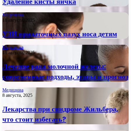
Удаление кисты яичка
Медицина
18 августа, 2025
УЗИ придаточных пазух носа детям
Медицина
18 августа, 2025
Лечение рака молочной железы:
современные подходы, этапы и прогноз
Медицина
8 августа, 2025
Лекарства при синдроме Жильбера,
что стоит избегать?