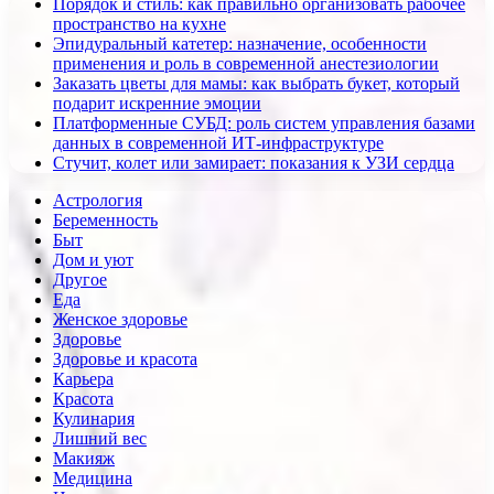
Порядок и стиль: как правильно организовать рабочее
пространство на кухне
Эпидуральный катетер: назначение, особенности
применения и роль в современной анестезиологии
Заказать цветы для мамы: как выбрать букет, который
подарит искренние эмоции
Платформенные СУБД: роль систем управления базами
данных в современной ИТ-инфраструктуре
Стучит, колет или замирает: показания к УЗИ сердца
Астрология
Беременность
Быт
Дом и уют
Другое
Еда
Женское здоровье
Здоровье
Здоровье и красота
Карьера
Красота
Кулинария
Лишний вес
Макияж
Медицина