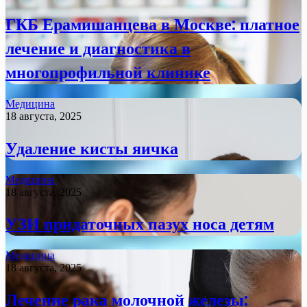
ГКБ Ерамишанцева в Москве: платное
лечение и диагностика в
многопрофильной клинике
Медицина
18 августа, 2025
Удаление кисты яичка
Медицина
18 августа, 2025
УЗИ придаточных пазух носа детям
Медицина
18 августа, 2025
Лечение рака молочной железы: