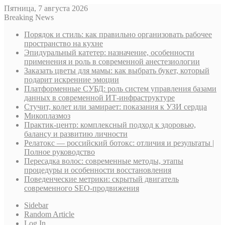
Пятница, 7 августа 2026
Breaking News
Порядок и стиль: как правильно организовать рабочее
пространство на кухне
Эпидуральный катетер: назначение, особенности
применения и роль в современной анестезиологии
Заказать цветы для мамы: как выбрать букет, который
подарит искренние эмоции
Платформенные СУБД: роль систем управления базами
данных в современной ИТ-инфраструктуре
Стучит, колет или замирает: показания к УЗИ сердца
Микоплазмоз
Практик-центр: комплексный подход к здоровью,
балансу и развитию личности
Релатокс — российский ботокс: отличия и результаты |
Полное руководство
Пересадка волос: современные методы, этапы
процедуры и особенности восстановления
Поведенческие метрики: скрытый двигатель
современного SEO-продвижения
Sidebar
Random Article
Log In