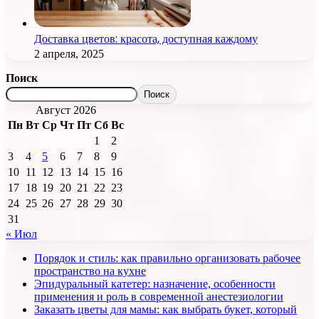
Доставка цветов: красота, доступная каждому
2 апреля, 2025
Поиск
Поиск
Август 2026
Пн
Вт
Ср
Чт
Пт
Сб
Вс
1
2
3
4
5
6
7
8
9
10
11
12
13
14
15
16
17
18
19
20
21
22
23
24
25
26
27
28
29
30
31
« Июл
Порядок и стиль: как правильно организовать рабочее
пространство на кухне
Эпидуральный катетер: назначение, особенности
применения и роль в современной анестезиологии
Заказать цветы для мамы: как выбрать букет, который