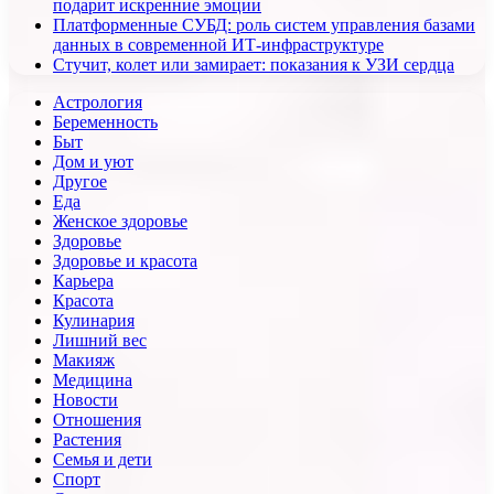
подарит искренние эмоции
Платформенные СУБД: роль систем управления базами
данных в современной ИТ-инфраструктуре
Стучит, колет или замирает: показания к УЗИ сердца
Астрология
Беременность
Быт
Дом и уют
Другое
Еда
Женское здоровье
Здоровье
Здоровье и красота
Карьера
Красота
Кулинария
Лишний вес
Макияж
Медицина
Новости
Отношения
Растения
Семья и дети
Спорт