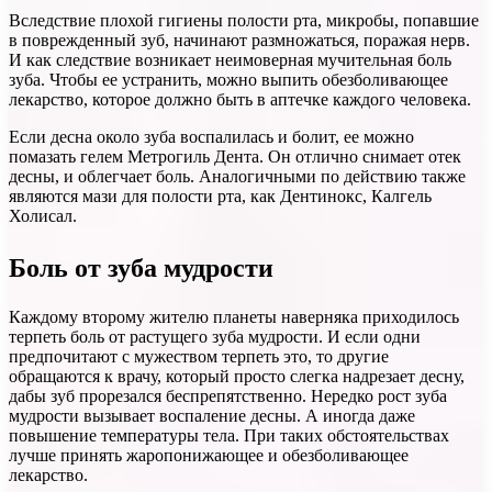
Вследствие плохой гигиены полости рта, микробы, попавшие
в поврежденный зуб, начинают размножаться, поражая нерв.
И как следствие возникает неимоверная мучительная боль
зуба. Чтобы ее устранить, можно выпить обезболивающее
лекарство, которое должно быть в аптечке каждого человека.
Если десна около зуба воспалилась и болит, ее можно
помазать гелем Метрогиль Дента. Он отлично снимает отек
десны, и облегчает боль. Аналогичными по действию также
являются мази для полости рта, как Дентинокс, Калгель
Холисал.
Боль от зуба мудрости
Каждому второму жителю планеты наверняка приходилось
терпеть боль от растущего зуба мудрости. И если одни
предпочитают с мужеством терпеть это, то другие
обращаются к врачу, который просто слегка надрезает десну,
дабы зуб прорезался беспрепятственно. Нередко рост зуба
мудрости вызывает воспаление десны. А иногда даже
повышение температуры тела. При таких обстоятельствах
лучше принять жаропонижающее и обезболивающее
лекарство.