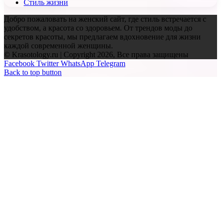
Стиль жизни
Добро пожаловать на женский сайт, где стиль встречается с
удобством, а красота со здоровьем. От трендов моды до
секретов красоты, мы предлагаем вдохновение для жизни
каждой современной женщины.
© Krasotology.ru | Copyright 2026, Все права защищены
Facebook
Twitter
WhatsApp
Telegram
Back to top button