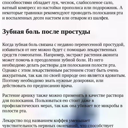
способностями обладает лук, чеснок, слабосоленое сало,
ватный компресс из настойки прополиса или подорожник. А
некоторые травники рекомендуют проводить полоскания рта
и воспаленных десен настоем или отваром из шалфея.
Зубная боль после простуды
Когда зубная боль связана с недавно перенесенной простудой,
избавиться от нее можно будет с помощью лекарственных
средств гомеопатии. Например, экстракт растения аконита
может помочь в преодолении зубной боли. Из него
необходимо делать растворы для полоскания полости рта.
Однако с этим лекарственным растением стоит быть очень
аккуратным, так как по своей природе оно является ядовитым.
Поэтому необходимо знать нужные дозировки, или
действовать по предписанию врача.
Растение арнику также можно применять в качестве раствора
для полоскания. Пользоваться ею стоит даже в
профилактических мерах, так как она убивает все микробы в
полости рта.
Лекарство под названием коффея уменьшает
чувствительность нервных окончаний, что способствует