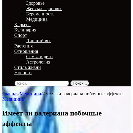
Здоровье
Женское здоровье
Беременность
Медицина
Карьера
Кулинария
Спорт
Лишний вес
Растения
Отношения
Семья и дети
Астрология
Стиль жизни
Новости
Поиск...
Главная
/
Медицина
/
Имеет ли валериана побочные эффекты
Медицина
Имеет ли валериана побочные
эффекты