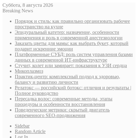
Суббота, 8 августа 2026
Breaking News
Порядок и стиль: как правильно организовать рабочее
пространство на кухне
Эпидуральный катетер: назначение, особенности
применения и роль в современной анестезиологии
Заказать цветы для мамы: как выбрать букет, который
подарит искренние эмоции
Платформенные СУБД: роль систем управления базами
данных в современной ИТ-инфраструктуре
Стучит, колет или замирает: показания к УЗИ сердца
Микоплазмоз
Практик-центр: комплексный подход к здоровью,
балансу и развитию личности
Релатокс — российский ботокс: отличия и результаты |
Полное руководство
Пересадка волос: современные методы, этапы
процедуры и особенности восстановления
Поведенческие метрики: скрытый двигатель
современного SEO-продвижения
Sidebar
Random Article
Log In