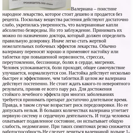
Валериана – поистине
народное лекарство, которое стоит дешево и продается без
рецепта. Поскольку вещества растения действуют достаточно
слабо, укрепилась уверенность, что валериановые капли
абсолютно безвредны. Но это заблуждение. Принимать их
можно по назначению доктора, который должен определить
правильную дозировку. Иначе легко стать жертвой
нежелательных побочных эффектов лекарства. Обычно
валериану переносят хорошо и применяют настойку или
таблетки при повышенной нервозности, стрессах,
переутомлении, бессоннице, болях в сердце, мигренях.
Человек успокаивается, боли проходят, общее самочувствие
улучшается, нормализуется сон. Настойка действует несколько
быстрее и эффективнее, чем таблетки.В целом же валериана
действует постепенно. Не стоит ждать какого-то невероятного
результата, приняв ее всего пару раз. Для достижения
стойкого лечебного эффекта при многих заболеваниях
требуется принимать препарат достаточно длительное время.
Правда, в таком случае возрастает риск передозировки. Но ее
допускать нельзя. В больших количествах валериана угнетает
нервную систему и сердечную деятельность. И тогда человека
охватывает подавленное состояние, он испытывает общую
слабость, недомогание. При таких симптомах резко снижается
работоспособность.Не следует лечиться валерианой дольше 1-