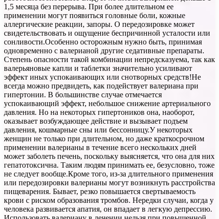
1,5 месяца без перерыва. При более длительном ее
применении могут появиться головные боли, кожные
аллергические реакции, запоры. О передозировке может
свидетельствовать и ощущение беспричинной усталости или
сонливости.Особенно осторожным нужно быть, принимая
одновременно с валерианой другие седативные препараты.
Степень опасности такой комбинации непредсказуема, так как
валерьяновые капли и таблетки значительно усиливают
эффект иных успокаивающих или снотворных средств!Не
всегда можно предвидеть, как подействует валериана при
гипертонии. В большинстве случае отмечается
успокаивающий эффект, небольшое снижение артериального
давления. Но на некоторых гипертоников она, наоборот,
оказывает возбуждающее действие и вызывает подъем
давления, кошмарные сны или бессонницу.У некоторых
женщин не только при длительном, но даже краткосрочном
применении валерианы в течение всего нескольких дней
может заболеть печень, поскольку выясняется, что она для них
гепатотоксична. Таким людям принимать ее, безусловно, тоже
не следует вообще.Кроме того, из-за длительного применения
или передозировки валерианы могут возникнуть расстройства
пищеварения. Бывает, резко повышается свертываемость
крови с риском образования тромбов. Нередки случаи, когда у
человека развивается апатия, он впадает в легкую депрессию.
Использовать валериану в лечении нельзя при повышенной