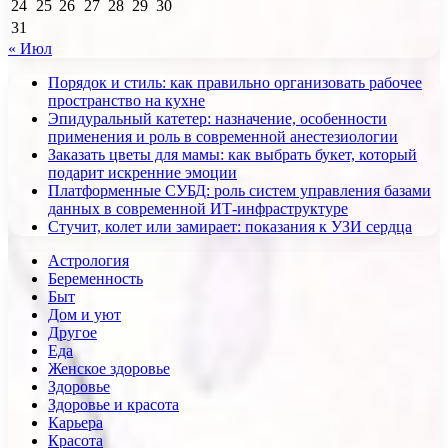
24
25
26
27
28
29
30
31
« Июл
Порядок и стиль: как правильно организовать рабочее
пространство на кухне
Эпидуральный катетер: назначение, особенности
применения и роль в современной анестезиологии
Заказать цветы для мамы: как выбрать букет, который
подарит искренние эмоции
Платформенные СУБД: роль систем управления базами
данных в современной ИТ-инфраструктуре
Стучит, колет или замирает: показания к УЗИ сердца
Астрология
Беременность
Быт
Дом и уют
Другое
Еда
Женское здоровье
Здоровье
Здоровье и красота
Карьера
Красота