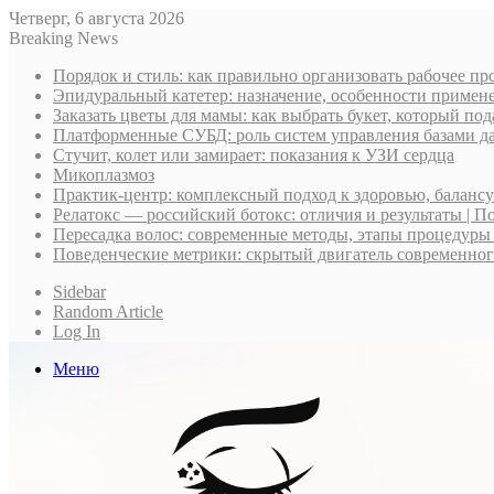
Четверг, 6 августа 2026
Breaking News
Порядок и стиль: как правильно организовать рабочее пр
Эпидуральный катетер: назначение, особенности примене
Заказать цветы для мамы: как выбрать букет, который по
Платформенные СУБД: роль систем управления базами д
Стучит, колет или замирает: показания к УЗИ сердца
Микоплазмоз
Практик-центр: комплексный подход к здоровью, баланс
Релатокс — российский ботокс: отличия и результаты | П
Пересадка волос: современные методы, этапы процедуры
Поведенческие метрики: скрытый двигатель современно
Sidebar
Random Article
Log In
Меню