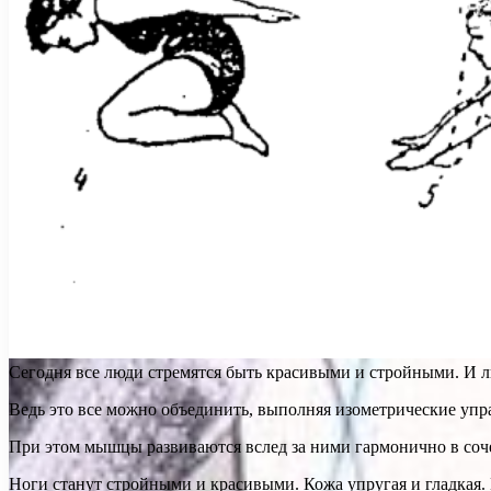
Сегодня все люди стремятся быть красивыми и стройными. И л
Ведь это все можно объединить, выполняя изометрические упр
При этом мышцы развиваются вслед за ними гармонично в соче
Ноги станут стройными и красивыми. Кожа упругая и гладкая.