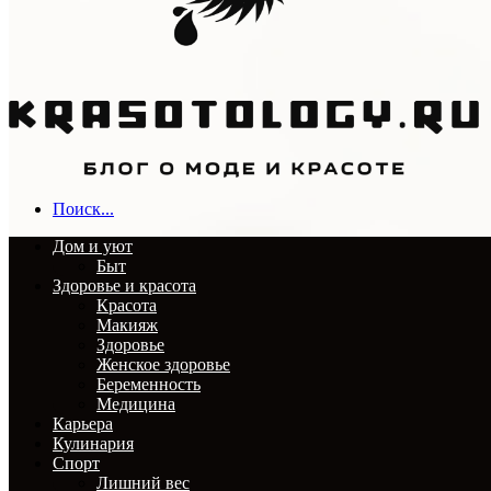
Поиск...
Дом и уют
Быт
Здоровье и красота
Красота
Макияж
Здоровье
Женское здоровье
Беременность
Медицина
Карьера
Кулинария
Спорт
Лишний вес