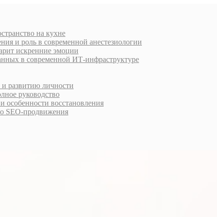
остранство на кухне
ния и роль в современной анестезиологии
дарит искренние эмоции
анных в современной ИТ-инфраструктуре
у и развитию личности
олное руководство
 и особенности восстановления
го SEO-продвижения