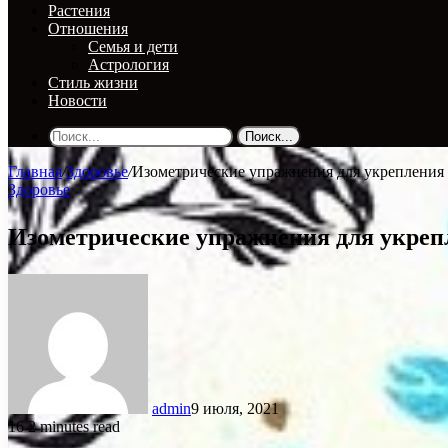
Растения
Отношения
Семья и дети
Астрология
Стиль жизни
Новости
Поиск...
Главная
/
Здоровье
/
Изометрические упражнения для укрепления 
Здоровье
Изометрические упражнения для укрепл
admin
9 июля, 2021
16
2 minutes read