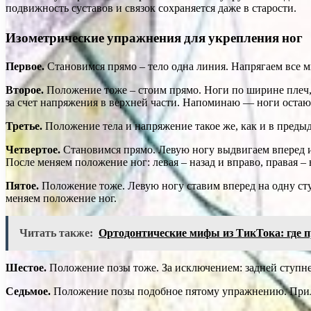
подвижность суставов и связок сохраняется даже в старости.
Изометрические упражнения для укрепления ног
Первое.
Становимся прямо – тело одна линия. Напрягаем все 
Второе.
Положение тоже – стоим прямо. Ноги по ширине плеч,
за счет напряжения в верхней части. Напоминаю — ноги оста
Третье.
Положение тела и напряжение такое же, как и в преды
Четвертое.
Становимся прямо. Левую ногу выдвигаем вперед и 
После меняем положение ног: левая – назад и вправо, правая –
Пятое.
Положение тоже. Левую ногу ставим вперед на одну сту
меняем положение ног.
Читать также:
Ортодонтические мифы из ТикТока: где пр
Шестое.
Положение позы тоже. За исключением: задней ступней
Седьмое.
Положение позы подобное пятому упражнению. Прила