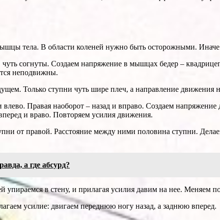
мышцы тела. В области коленей нужно быть осторожными. Иначе
 чуть согнуты. Создаем напряжение в мышцах бедер – квадрицеп
ются неподвижны.
дущем. Только ступни чуть шире плеч, а направление движения 
влево. Правая наоборот – назад и вправо. Создаем напряжение д
 вперед и враво. Повторяем усилия движения.
пни от правой. Расстояние между ними половина ступни. Делаем
авда, а где абсурд?
 упираемся в стену, и прилагая усилия давим на нее. Меняем п
гаем усилие: двигаем переднюю ногу назад, а заднюю вперед.