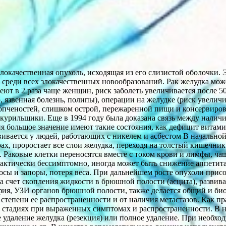
злокачественная опухоль, исходящая из его слизистой оболочки.
о среди всех злокачественных новообразований. Рак желудка може
т в 2 раза чаще женщин, риск заболеть увеличивается после 50 
 язвенная болезнь, полипы), операции на желудке (риск увеличи
копченостей, слишком острой, пережаренной пищи и консервиро
 курильщики. Еще в 1994 году была доказана связь между наличие
ия большое значение имеют такие состояния, как дефицит витам
вивается у людей, работающих с никелем и асбестом В начальной
рах, проростает все слои желудка, переходя на толстый кишечни
 Раковые клетки переносятся вместе с током крови и лимфы, чащ
актически бессимптомно, иногда может быть снижение аппетита,
носы и запоры, потеря веса. При дальнейшем росте опухоли при
 за счет скопления жидкости в брюшной полости (асцита), разви
фия, УЗИ органов брюшной полости, также делается общий и био
, степени ее распространенности и от наличия метастазов. Как п
их стадиях при выраженных симптомах и распространенности. В 
е удаление желудка (резекция) или полное удаление. При необх