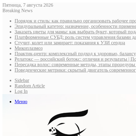
Пятница, 7 августа 2026
Breaking News
Порядок и стиль: как правильно организовать рабочее пр
Эпидуральный катетер: назначение, особенности примене
Заказать цветы для мамы: как выбрать букет, который по
Платформенные СУБД: роль систем управления базами д
Стучит, колет или замирает: показания к УЗИ сердца
Микоплазмоз
Практик-центр: комплексный подход к здоровью, баланс
Релатокс — российский ботокс: отличия и результаты | П
Пересадка волос: современные методы, этапы процедуры
Поведенческие метрики: скрытый двигатель современно
Sidebar
Random Article
Log In
Меню