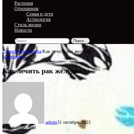
Растения
Отношения
Семья и дети
Астрология
Стиль жизни
Новости
Поиск...
Главная
/
Медицина
/
Как лечить рак желудка
Медицина
Как лечить рак желудка
admin
31 октября, 2021
17
2 minutes read