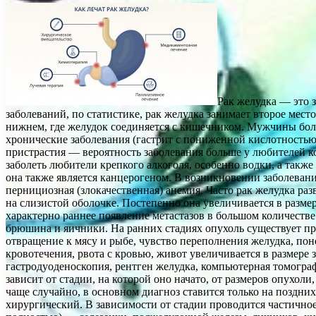
Рак желудка — это 
заболеваний, по статистике, рак желудка занимает второе мест
нижнем, где желудок соединяется с кишечником. Мужчины болею
хронические заболевания (гастрит с пониженной кислотностью,
пристрастия — вероятность заболевания больше у любителей 
заболеть любители крепкого алкоголя, особенно водки, а также
она также является канцерогеном. В возникновении заболеван
пернициозная (злокачественная) анемия. Часто рак желудка раз
на слизистой оболочке. Постепенно она увеличивается в разме
характерно раннее появление метастазов в большом количестве.
брюшина и яичники. На ранних стадиях опухоль существует пр
отвращение к мясу и рыбе, чувство переполнения желудка, по
кровотечения, рвота с кровью, живот увеличивается в размере
гастродуоденоскопия, рентген желудка, компьютерная томогра
зависит от стадии, на которой оно начато, от размеров опухоли
чаще случайно, в основном диагноз ставится только на поздн
хирургический. В зависимости от стадии проводится частично