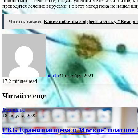
полностью) — селезенки, поджелудочной железы, яичников, киш
проводится лечение вирусами, но этот метод пока не нашел ш
Читать также:
Какие побочные эффекты есть у "Виагр
admin
31 октября, 2021
17
2 minutes read
Читайте еще
Медицина
18 августа, 2025
ГКБ Ерамишанцева в Москве: платное 