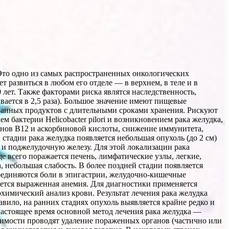
 Это одно из самых распространенных онкологических
т развиться в любом его отделе — в верхнем, в теле и в
лет. Также факторами риска являтся наследственность,
вается в 2,5 раза). Большое значение имеют пищевые
ванных продуктов с длительными сроками хранения. Рискуют
м бактерии Helicobacter pilori и возникновением рака желудка,
инов В12 и аскорбиновой кислоты, снижение иммунитета,
 стадии рака желудка появляется небольшая опухоль (до 2 см)
к и поджелудочную железу. Для этой локализации рака
е всего поражается печень, лимфатические узлы, легкие,
 небольшая слабость. В более поздней стадии появляется
соединяются боли в эпигастрии, желудочно-кишечные
вается выраженная анемия. Для диагностики применяется
химический анализ крови. Результат лечения рака желудка
равило, на ранних стадиях опухоль выявляется крайне редко и
настоящее время основной метод лечения рака желудка —
одимости проводят удаление пораженных органов (частично или