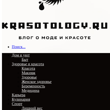
Поиск...
Дом и уют
Быт
Здоровье и красота
Красота
Макияж
Здоровье
Женское здоровье
Беременность
Медицина
Карьера
Кулинария
Спорт
Лишний вес