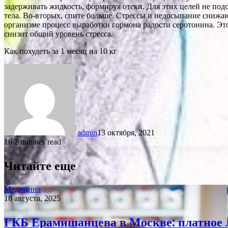
задерживать жидкость, формируя отеки. Для этих целей не под
тела. Во-вторых, спите больше. Стрессы и недосыпание снижа
организме процесс выработки гормона радости серотонина. Э
снизит общий уровень стресса.
Как похудеть за 1 месяц на 10 кг
admin
13 октября, 2021
16
2 minutes read
Читайте еще
Медицина
18 августа, 2025
ГКБ Ерамишанцева в Москве: платное 