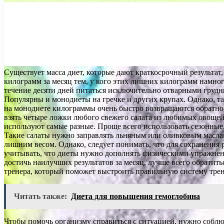
Существует масса диет, которые дают краткосрочный результат,
килограмм за месяц тем, у кого этих лишних килограмм намно
течение десяти дней питаться исключительно отварными грудн
Популярны и монодиеты на гречке и других крупах. Однако, та
на монодиете килограммы очень быстро возвращаются обратно.
взять четыре ложки любого свежего салата из любимых овощей
используют самые разные. Проще всего использовать сезонные.
Такие салаты нужно заправлять льняным или оливковым маслам
лишним весом. Однако, следует понимать, что для сохранения 
учитывать, что диеты нужно дополнять физическими упражнен
достичь наилучших результатов за месяц, лучше всего обратить
тренера, который поможет выстроить правильную систему тре
Читать также:
Диета для повышения гемоглобина
Чтобы помочь организму справиться с ситуацией, нужно соблюд