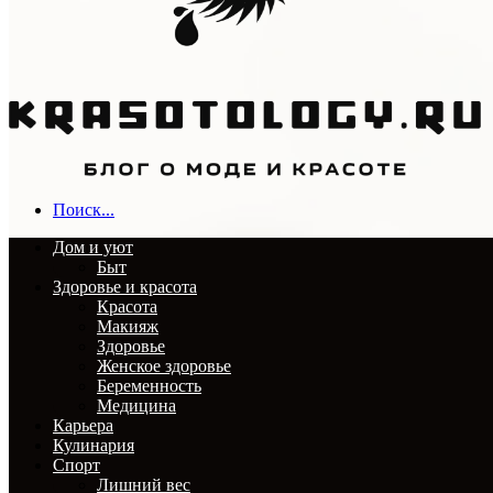
Поиск...
Дом и уют
Быт
Здоровье и красота
Красота
Макияж
Здоровье
Женское здоровье
Беременность
Медицина
Карьера
Кулинария
Спорт
Лишний вес