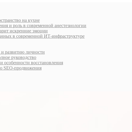
остранство на кухне
ния и роль в современной анестезиологии
дарит искренние эмоции
анных в современной ИТ-инфраструктуре
у и развитию личности
олное руководство
 и особенности восстановления
го SEO-продвижения