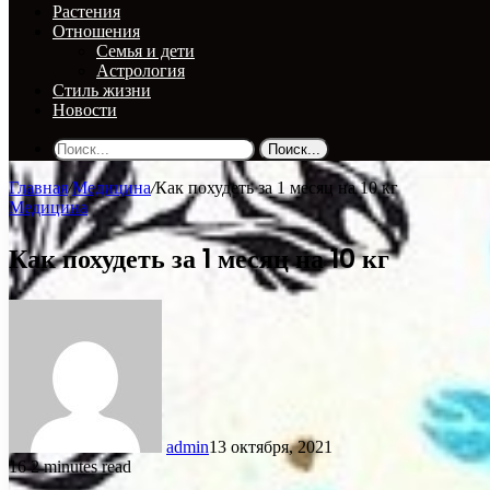
Растения
Отношения
Семья и дети
Астрология
Стиль жизни
Новости
Поиск...
Главная
/
Медицина
/
Как похудеть за 1 месяц на 10 кг
Медицина
Как похудеть за 1 месяц на 10 кг
admin
13 октября, 2021
16
2 minutes read