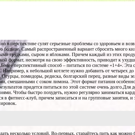
 но в перспективе сулят серьезные проблемы со здоровьем и воз
го больше. Самый распространенный вариант сбросить много кило
ыми грудками, сыром и яблоками. Причем каждый из этих продук
кой формат, несмотря на свою эффективность, приводит к ухудш
Более перспективный способ – питаться по системе «1+4». Эта 
. Например, к небольшой котлете нужно добавить от четырех до
 Огурцы, помидоры, редиска, болгарский перец, разные виды зе
и, смешанными с соком лимона. Этот формат питания особенно 
результатов придется питаться по этой системе очень долго.Для
иями. Чтобы быстро похудеть, нужно регулярно заниматься кар
ся в фитнесс-клуб, причем записаться и на групповые занятия, и
нировок.
ать несколько условий. Во-первых, старайтесь пить как можно 