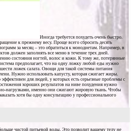
Иногда требуется похудеть очень быстро.
вращение к прежнему весу. Проще всего сбросить десять
грамм за месяц – это обратиться к монодиетам. Например, в
тов должен заполнять все меню в течение трех дней.
ению состояния ногтей, волос и кожи. К тому же, потерянные
система предполагает, что на одну ложку любой еды нужно
 шести ложек салата. Овощи для такой системы питания
лени. Нужно использовать капусту, которая сжигает жиры.
эффективен для людей, у которых есть серьезные проблемы с
 достижения хороших результатов на ниве похудения нужно
дио-нагрузками, именно они сжигают жировую ткань. Чтобы
 заказать хотя бы одну консультацию у профессионального
больше чистой питьевой воды. Это позволит вашему телу не