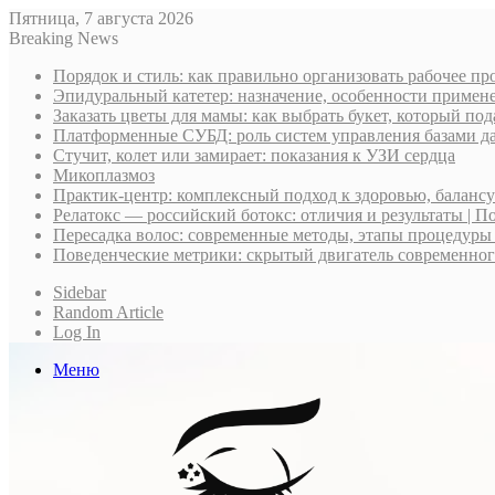
Пятница, 7 августа 2026
Breaking News
Порядок и стиль: как правильно организовать рабочее пр
Эпидуральный катетер: назначение, особенности примене
Заказать цветы для мамы: как выбрать букет, который по
Платформенные СУБД: роль систем управления базами д
Стучит, колет или замирает: показания к УЗИ сердца
Микоплазмоз
Практик-центр: комплексный подход к здоровью, баланс
Релатокс — российский ботокс: отличия и результаты | П
Пересадка волос: современные методы, этапы процедуры
Поведенческие метрики: скрытый двигатель современно
Sidebar
Random Article
Log In
Меню