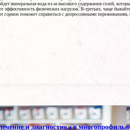
ойдет минеральная вода из-за высокого содержания солей, котор
ют эффективность физических нагрузок. В-третьих, чаще бывайте
тот гормон поможет справиться с депрессивными переживаниям,
лечение и диагностика в многопрофильн