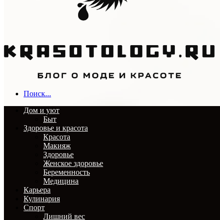
Поиск...
Дом и уют
Быт
Здоровье и красота
Красота
Макияж
Здоровье
Женское здоровье
Беременность
Медицина
Карьера
Кулинария
Спорт
Лишний вес