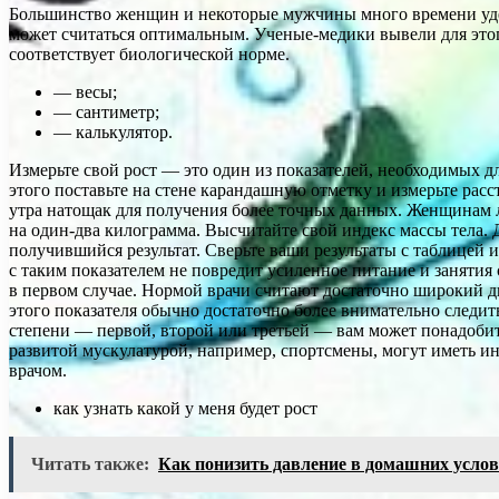
Большинство женщин и некоторые мужчины много времени уделяю
может считаться оптимальным. Ученые-медики вывели для это
соответствует биологической норме.
— весы;
— сантиметр;
— калькулятор.
Измерьте свой рост — это один из показателей, необходимых д
этого поставьте на стене карандашную отметку и измерьте расс
утра натощак для получения более точных данных. Женщинам л
на один-два килограмма. Высчитайте свой индекс массы тела. 
получившийся результат. Сверьте ваши результаты с таблицей и
с таким показателем не повредит усиленное питание и заняти
в первом случае. Нормой врачи считают достаточно широкий д
этого показателя обычно достаточно более внимательно следить
степени — первой, второй или третьей — вам может понадоби
развитой мускулатурой, например, спортсмены, могут иметь инд
врачом.
как узнать какой у меня будет рост
Читать также:
Как понизить давление в домашних усло