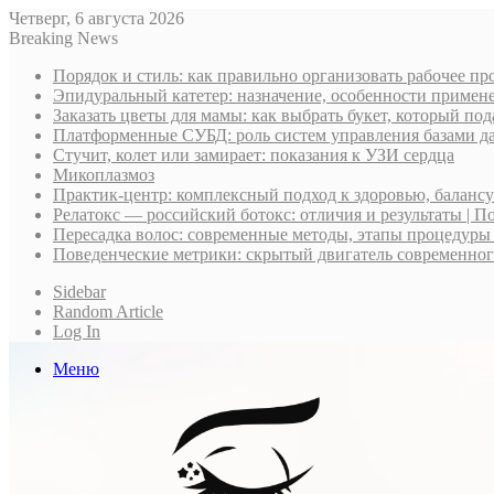
Четверг, 6 августа 2026
Breaking News
Порядок и стиль: как правильно организовать рабочее пр
Эпидуральный катетер: назначение, особенности примене
Заказать цветы для мамы: как выбрать букет, который по
Платформенные СУБД: роль систем управления базами д
Стучит, колет или замирает: показания к УЗИ сердца
Микоплазмоз
Практик-центр: комплексный подход к здоровью, баланс
Релатокс — российский ботокс: отличия и результаты | П
Пересадка волос: современные методы, этапы процедуры
Поведенческие метрики: скрытый двигатель современно
Sidebar
Random Article
Log In
Меню