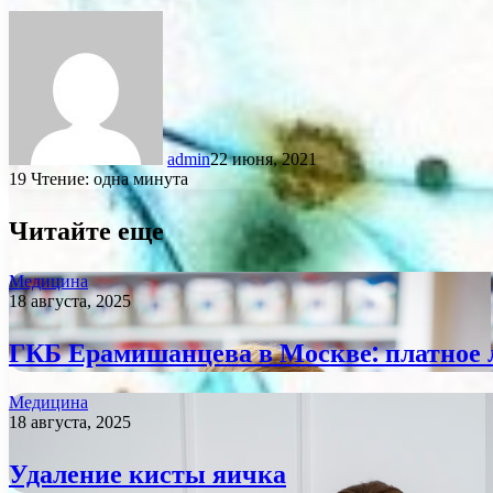
admin
22 июня, 2021
19
Чтение: одна минута
Читайте еще
Медицина
18 августа, 2025
ГКБ Ерамишанцева в Москве: платное 
Медицина
18 августа, 2025
Удаление кисты яичка