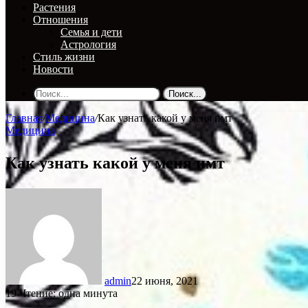
Растения
Отношения
Семья и дети
Астрология
Стиль жизни
Новости
Поиск...
Главная
/
Медицина
/
Как узнать какой у меня имт
Медицина
Как узнать какой у меня имт
admin
22 июня, 2021
19
Чтение: одна минута