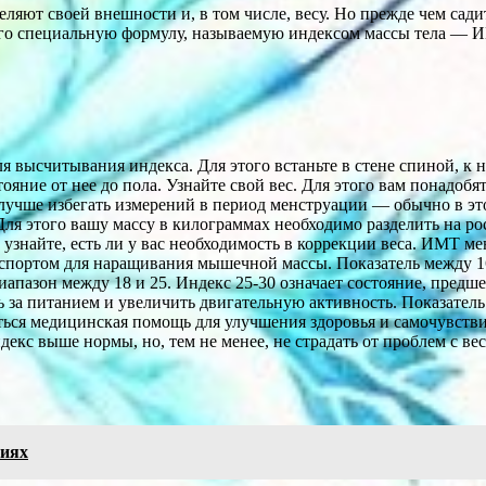
т своей внешности и, в том числе, весу. Но прежде чем садить
го специальную формулу, называемую индексом массы тела — И
ля высчитывания индекса. Для этого встаньте в стене спиной, к
тояние от нее до пола. Узнайте свой вес. Для этого вам понадо
учше избегать измерений в период менструации — обычно в это 
Для этого вашу массу в килограммах необходимо разделить на ро
 узнайте, есть ли у вас необходимость в коррекции веса. ИМТ ме
я спортом для наращивания мышечной массы. Показатель между 16
иапазон между 18 и 25. Индекс 25-30 означает состояние, пред
 за питанием и увеличить двигательную активность. Показатель о
ться медицинская помощь для улучшения здоровья и самочувств
екс выше нормы, но, тем не менее, не страдать от проблем с ве
виях