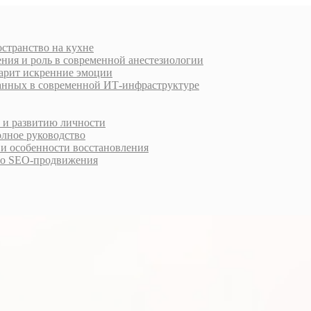
остранство на кухне
ния и роль в современной анестезиологии
дарит искренние эмоции
анных в современной ИТ-инфраструктуре
у и развитию личности
олное руководство
 и особенности восстановления
го SEO-продвижения