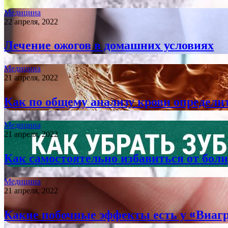
Медицина
22 апреля, 2022
Лечение ожогов в домашних условиях
Медицина
21 апреля, 2022
Как по общему анализу крови определи
Медицина
21 апреля, 2022
Как самостоятельно избавиться от боли
Медицина
21 апреля, 2022
Какие побочные эффекты есть у «Виаг