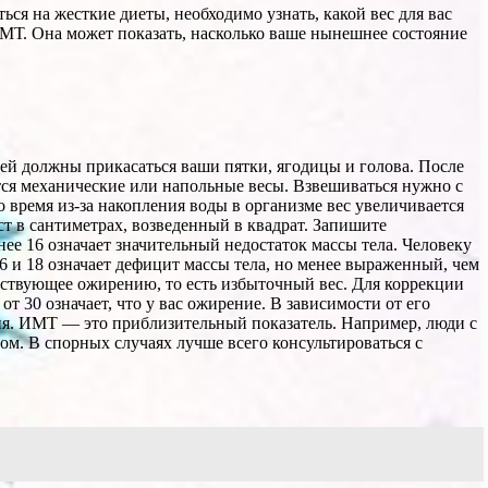
ся на жесткие диеты, необходимо узнать, какой вес для вас
МТ. Она может показать, насколько ваше нынешнее состояние
 ней должны прикасаться ваши пятки, ягодицы и голова. После
бятся механические или напольные весы. Взвешиваться нужно с
время из-за накопления воды в организме вес увеличивается
ст в сантиметрах, возведенный в квадрат. Запишите
нее 16 означает значительный недостаток массы тела. Человеку
 и 18 означает дефицит массы тела, но менее выраженный, чем
шествующее ожирению, то есть избыточный вес. Для коррекции
т 30 означает, что у вас ожирение. В зависимости от его
ия. ИМТ — это приблизительный показатель. Например, люди с
сом. В спорных случаях лучше всего консультироваться с