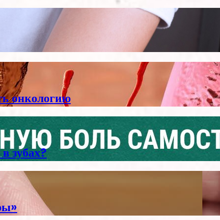
ть онкологию
 в зубах?
ры»