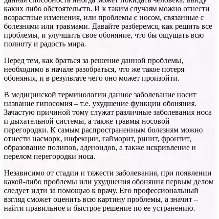
каких либо обстоятельств. И к таким случаям можно отнести
возрастные изменения, или проблемы с носом, связанные с
болезнями или травмами. Давайте разберемся, как решить все
проблемы, и улучшить свое обоняние, что бы ощущать всю
полноту и радость мира.
Перед тем, как браться за решение данной проблемы,
необходимо в начале разобраться, что же такое потеря
обоняния, и в результате чего оно может произойти.
В медицинской терминологии данное заболевание носит
название гипосомия – т.е. ухудшение функции обоняния.
Зачастую причиной тому служат различные заболевания носа
и дыхательной системы, а также травмы носовой
перегородки. К самым распространенным болезням можно
отнести насморк, инфекции, гайморит, ринит, фронтит,
образование полипов, аденоидов, а также искривление и
перелом перегородки носа.
Независимо от стадии и тяжести заболевания, при появлении
какой-либо проблемы или ухудшения обоняния первым делом
следует идти за помощью к врачу. Его профессиональный
взгляд сможет оценить всю картину проблемы, а значит –
найти правильное и быстрое решение по ее устранению.