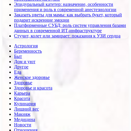
Эпидуральный катетер: назначение, особенности
применения и роль в современной анестезиологии
Заказать цветы для мамы: как выбрать букет, который
подарит искренние эмоции
Платформенные СУБД: роль систем управления базами
данных в современной ИТ-инфраструктуре
Стучит, колет или замирает: показания к УЗИ сердца
Астрология
Беременность
Быт
Дом и уют
Другое
Еда
Женское здоровье
Здоровье
Здоровье и красота
Карьера
Красота
Кулинария
Лишний вес
Макияж
Медицина
Новости
Отношения