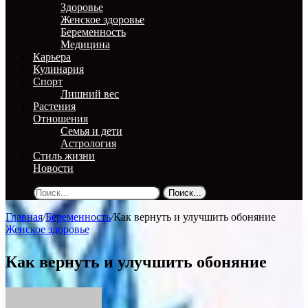
Здоровье
Женское здоровье
Беременность
Медицина
Карьера
Кулинария
Спорт
Лишний вес
Растения
Отношения
Семья и дети
Астрология
Стиль жизни
Новости
Поиск...
Главная
/
Беременность
/
Как вернуть и улучшить обоняние
Женское здоровье
Как вернуть и улучшить обоняние