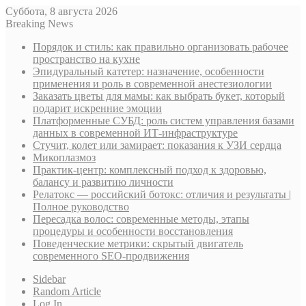
Суббота, 8 августа 2026
Breaking News
Порядок и стиль: как правильно организовать рабочее
пространство на кухне
Эпидуральный катетер: назначение, особенности
применения и роль в современной анестезиологии
Заказать цветы для мамы: как выбрать букет, который
подарит искренние эмоции
Платформенные СУБД: роль систем управления базами
данных в современной ИТ-инфраструктуре
Стучит, колет или замирает: показания к УЗИ сердца
Микоплазмоз
Практик-центр: комплексный подход к здоровью,
балансу и развитию личности
Релатокс — российский ботокс: отличия и результаты |
Полное руководство
Пересадка волос: современные методы, этапы
процедуры и особенности восстановления
Поведенческие метрики: скрытый двигатель
современного SEO-продвижения
Sidebar
Random Article
Log In