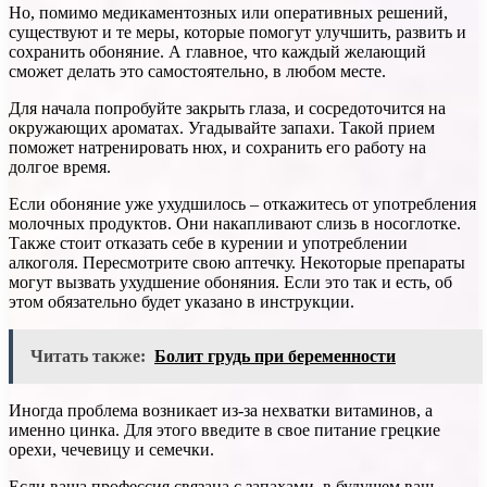
Но, помимо медикаментозных или оперативных решений,
существуют и те меры, которые помогут улучшить, развить и
сохранить обоняние. А главное, что каждый желающий
сможет делать это самостоятельно, в любом месте.
Для начала попробуйте закрыть глаза, и сосредоточится на
окружающих ароматах. Угадывайте запахи. Такой прием
поможет натренировать нюх, и сохранить его работу на
долгое время.
Если обоняние уже ухудшилось – откажитесь от употребления
молочных продуктов. Они накапливают слизь в носоглотке.
Также стоит отказать себе в курении и употреблении
алкоголя. Пересмотрите свою аптечку. Некоторые препараты
могут вызвать ухудшение обоняния. Если это так и есть, об
этом обязательно будет указано в инструкции.
Читать также:
Болит грудь при беременности
Иногда проблема возникает из-за нехватки витаминов, а
именно цинка. Для этого введите в свое питание грецкие
орехи, чечевицу и семечки.
Если ваша профессия связана с запахами, в будущем ваш