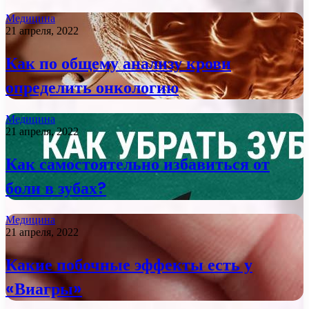
Медицина
21 апреля, 2022
Как по общему анализу крови
определить онкологию
Медицина
21 апреля, 2022
Как самостоятельно избавиться от
боли в зубах?
Медицина
21 апреля, 2022
Какие побочные эффекты есть у
«Виагры»