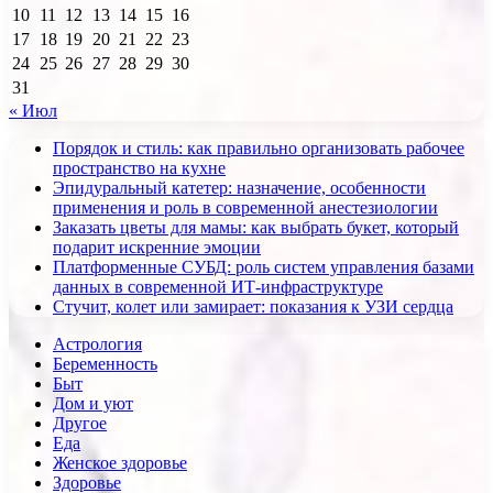
10
11
12
13
14
15
16
17
18
19
20
21
22
23
24
25
26
27
28
29
30
31
« Июл
Порядок и стиль: как правильно организовать рабочее
пространство на кухне
Эпидуральный катетер: назначение, особенности
применения и роль в современной анестезиологии
Заказать цветы для мамы: как выбрать букет, который
подарит искренние эмоции
Платформенные СУБД: роль систем управления базами
данных в современной ИТ-инфраструктуре
Стучит, колет или замирает: показания к УЗИ сердца
Астрология
Беременность
Быт
Дом и уют
Другое
Еда
Женское здоровье
Здоровье