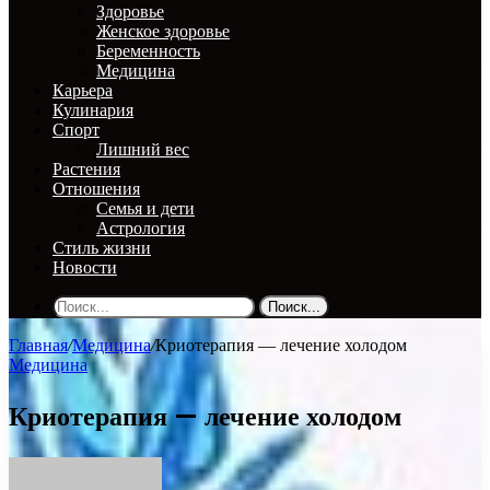
Здоровье
Женское здоровье
Беременность
Медицина
Карьера
Кулинария
Спорт
Лишний вес
Растения
Отношения
Семья и дети
Астрология
Стиль жизни
Новости
Поиск...
Главная
/
Медицина
/
Криотерапия — лечение холодом
Медицина
Криотерапия — лечение холодом