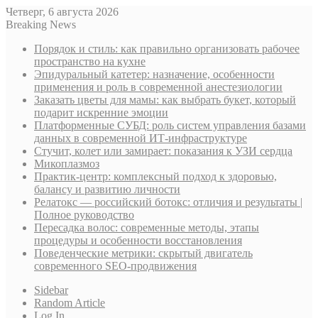
Четверг, 6 августа 2026
Breaking News
Порядок и стиль: как правильно организовать рабочее
пространство на кухне
Эпидуральный катетер: назначение, особенности
применения и роль в современной анестезиологии
Заказать цветы для мамы: как выбрать букет, который
подарит искренние эмоции
Платформенные СУБД: роль систем управления базами
данных в современной ИТ-инфраструктуре
Стучит, колет или замирает: показания к УЗИ сердца
Микоплазмоз
Практик-центр: комплексный подход к здоровью,
балансу и развитию личности
Релатокс — российский ботокс: отличия и результаты |
Полное руководство
Пересадка волос: современные методы, этапы
процедуры и особенности восстановления
Поведенческие метрики: скрытый двигатель
современного SEO-продвижения
Sidebar
Random Article
Log In