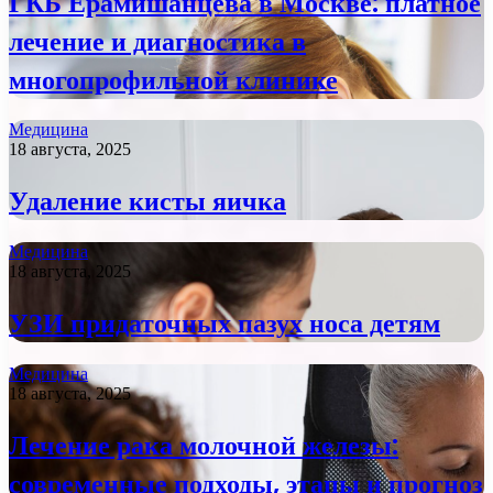
ГКБ Ерамишанцева в Москве: платное
лечение и диагностика в
многопрофильной клинике
Медицина
18 августа, 2025
Удаление кисты яичка
Медицина
18 августа, 2025
УЗИ придаточных пазух носа детям
Медицина
18 августа, 2025
Лечение рака молочной железы:
современные подходы, этапы и прогноз