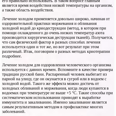
его правильно использовать. В таком вопросе главным
является время воздействия низкой температуры на организм,
а также область воздействия.
Лечение холодом применяется довольно широко, начиная от
оздоровительной практики моржевания и обливания
холодной водой до криодеструкции (метод, в котором при
помощи охлажденного до очень низких температур азота
производится хирургическая деструкция тканей). Получается,
что сам физический фактор в разных способах лечения
используется один и тот же, но вот результат при этом
различный. Итак, поговорим о разных методах криотерапии
подробнее.
Лечение холодом для оздоровления человеческого организма
используется с давних времен. Вспомните в качестве примера
традиции русской бани. Распаренный человек выбегает из
парной на улицу, где он окунается в сугроб или в водоем с
холодной водой. Такого же эффекта можно достичь от
холодных обливаний и моржевания, когда люди купаются в
водоемах при температуре не выше +5 °C. Такие способы при
систематическом использовании приводят к выработке
иммунитета и закаливанию. Именно закаливание является
самым результативным методом в профилактике многих
заболеваний.