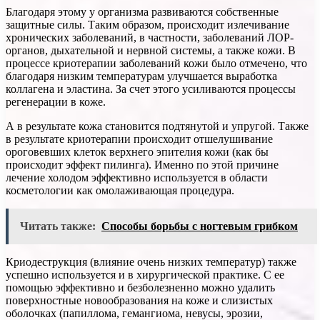
Благодаря этому у организма развиваются собственные
защитные силы. Таким образом, происходит излечивание
хронических заболеваний, в частности, заболеваний ЛОР-
органов, дыхательной и нервной системы, а также кожи. В
процессе криотерапии заболеваний кожи было отмечено, что
благодаря низким температурам улучшается выработка
коллагена и эластина. За счет этого усиливаются процессы
регенерации в коже.
А в результате кожа становится подтянутой и упругой. Также
в результате криотерапии происходит отшелушивание
ороговевших клеток верхнего эпителия кожи (как бы
происходит эффект пилинга). Именно по этой причине
лечение холодом эффективно используется в области
косметологии как омолаживающая процедура.
Читать также:
Способы борьбы с ногтевым грибком
Криодеструкция (влияние очень низких температур) также
успешно используется и в хирургической практике. С ее
помощью эффективно и безболезненно можно удалить
поверхностные новообразования на коже и слизистых
оболочках (папиллома, гемангиома, невусы, эрозии,