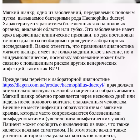
Мягкий шанкр, одно из заболеваний, передаваемых половым
путем, вызываемое бактериями рода Haemophilus ducreyi.
Характеризуется развитием болезненных язв на половых
органах, анальной области или губах. Это заболевание имеет
ярко выраженные клинические признаки, но для постановки
точного диагноза необходимо проведение лабораторных
исследований. Важно отметить, что правильная диагностика
мягкого шанкра имеет не только медицинское значение, но и
эпидемиологическое, поскольку заболевание может быть
связано с повышенным риском других венерических
инфекций, таких как ВИЧ.
Прежде чем перейти к лабораторной диагностике —
https://diagen.com.ua/product/haemophilus-ducreyi/
, врач должен
внимательно выслушать жалобы пациента и собрать анамнез.
Мягкий шанкр обычно проявляется через несколько дней или
недель после полового контакта с зараженным человеком.
Внешне на месте инфекции образуются язвы с мягкими
краями, которые часто сопровождаются болезненными
лимфаденопатиями (увеличением лимфатических узлов).
Пациент может сообщить о выделениях из язвы, что также
является важным симптомом. На этом этапе важно также
уточнить историю сексуальных контактов пациента,