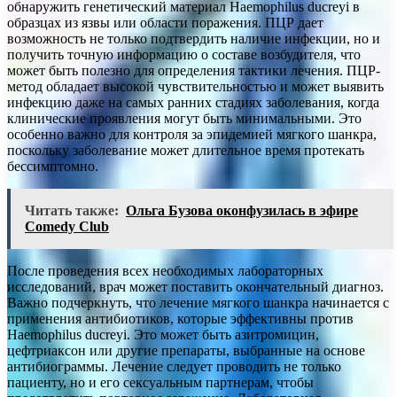
обнаружить генетический материал Haemophilus ducreyi в
образцах из язвы или области поражения. ПЦР дает
возможность не только подтвердить наличие инфекции, но и
получить точную информацию о составе возбудителя, что
может быть полезно для определения тактики лечения. ПЦР-
метод обладает высокой чувствительностью и может выявить
инфекцию даже на самых ранних стадиях заболевания, когда
клинические проявления могут быть минимальными. Это
особенно важно для контроля за эпидемией мягкого шанкра,
поскольку заболевание может длительное время протекать
бессимптомно.
Читать также:
Ольга Бузова оконфузилась в эфире
Comedy Club
После проведения всех необходимых лабораторных
исследований, врач может поставить окончательный диагноз.
Важно подчеркнуть, что лечение мягкого шанкра начинается с
применения антибиотиков, которые эффективны против
Haemophilus ducreyi. Это может быть азитромицин,
цефтриаксон или другие препараты, выбранные на основе
антибиограммы. Лечение следует проводить не только
пациенту, но и его сексуальным партнерам, чтобы