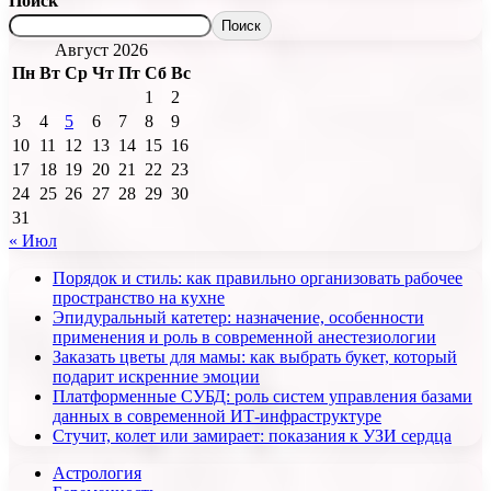
Поиск
Поиск
Август 2026
Пн
Вт
Ср
Чт
Пт
Сб
Вс
1
2
3
4
5
6
7
8
9
10
11
12
13
14
15
16
17
18
19
20
21
22
23
24
25
26
27
28
29
30
31
« Июл
Порядок и стиль: как правильно организовать рабочее
пространство на кухне
Эпидуральный катетер: назначение, особенности
применения и роль в современной анестезиологии
Заказать цветы для мамы: как выбрать букет, который
подарит искренние эмоции
Платформенные СУБД: роль систем управления базами
данных в современной ИТ-инфраструктуре
Стучит, колет или замирает: показания к УЗИ сердца
Астрология