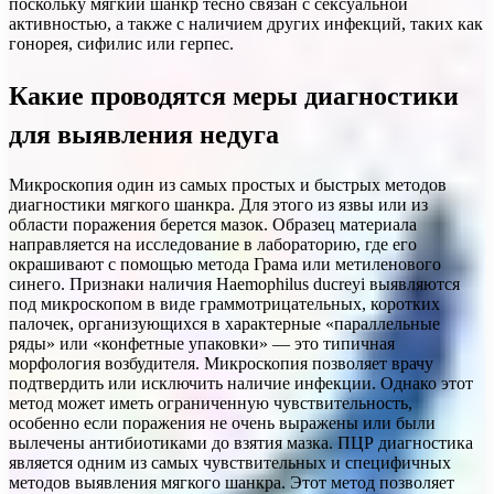
поскольку мягкий шанкр тесно связан с сексуальной
активностью, а также с наличием других инфекций, таких как
гонорея, сифилис или герпес.
Какие проводятся меры диагностики
для выявления недуга
Микроскопия один из самых простых и быстрых методов
диагностики мягкого шанкра. Для этого из язвы или из
области поражения берется мазок. Образец материала
направляется на исследование в лабораторию, где его
окрашивают с помощью метода Грама или метиленового
синего. Признаки наличия Haemophilus ducreyi выявляются
под микроскопом в виде граммотрицательных, коротких
палочек, организующихся в характерные «параллельные
ряды» или «конфетные упаковки» — это типичная
морфология возбудителя. Микроскопия позволяет врачу
подтвердить или исключить наличие инфекции. Однако этот
метод может иметь ограниченную чувствительность,
особенно если поражения не очень выражены или были
вылечены антибиотиками до взятия мазка. ПЦР диагностика
является одним из самых чувствительных и специфичных
методов выявления мягкого шанкра. Этот метод позволяет