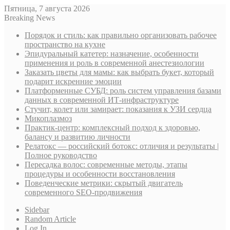
Пятница, 7 августа 2026
Breaking News
Порядок и стиль: как правильно организовать рабочее
пространство на кухне
Эпидуральный катетер: назначение, особенности
применения и роль в современной анестезиологии
Заказать цветы для мамы: как выбрать букет, который
подарит искренние эмоции
Платформенные СУБД: роль систем управления базами
данных в современной ИТ-инфраструктуре
Стучит, колет или замирает: показания к УЗИ сердца
Микоплазмоз
Практик-центр: комплексный подход к здоровью,
балансу и развитию личности
Релатокс — российский ботокс: отличия и результаты |
Полное руководство
Пересадка волос: современные методы, этапы
процедуры и особенности восстановления
Поведенческие метрики: скрытый двигатель
современного SEO-продвижения
Sidebar
Random Article
Log In