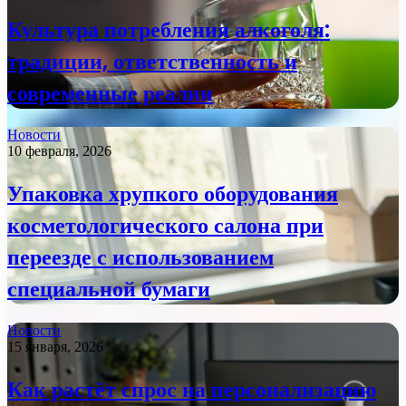
Культура потребления алкоголя:
традиции, ответственность и
современные реалии
Новости
10 февраля, 2026
Упаковка хрупкого оборудования
косметологического салона при
переезде с использованием
специальной бумаги
Новости
15 января, 2026
Как растёт спрос на персонализацию