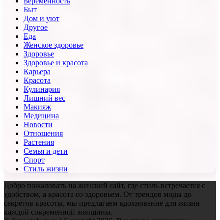
Беременность
Быт
Дом и уют
Другое
Еда
Женское здоровье
Здоровье
Здоровье и красота
Карьера
Красота
Кулинария
Лишний вес
Макияж
Медицина
Новости
Отношения
Растения
Семья и дети
Спорт
Стиль жизни
Добро пожаловать на женский сайт, где стиль встречается с
удобством, а красота со здоровьем. От трендов моды до
секретов красоты, мы предлагаем вдохновение для жизни
каждой современной женщины.