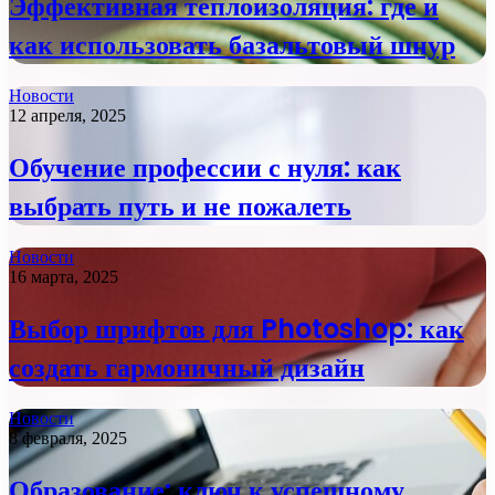
Эффективная теплоизоляция: где и
как использовать базальтовый шнур
Новости
12 апреля, 2025
Обучение профессии с нуля: как
выбрать путь и не пожалеть
Новости
16 марта, 2025
Выбор шрифтов для Photoshop: как
создать гармоничный дизайн
Новости
8 февраля, 2025
Образование: ключ к успешному