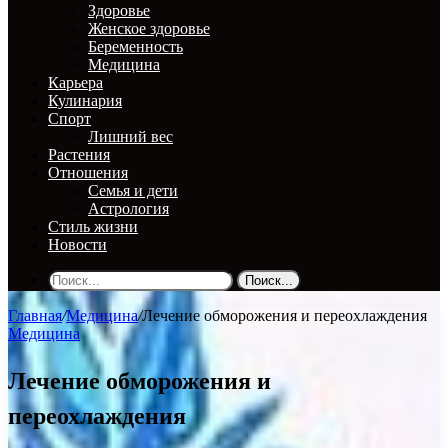
Здоровье
Женское здоровье
Беременность
Медицина
Карьера
Кулинария
Спорт
Лишний вес
Растения
Отношения
Семья и дети
Астрология
Стиль жизни
Новости
Поиск...
Главная
/
Медицина
/
Лечение обморожения и переохлаждения
Медицина
Лечение обморожения и
переохлаждения