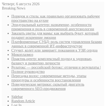
Четверг, 6 августа 2026
Breaking News
Порядок и стиль: как правильно организовать рабочее
пространство на кухне
Эпидуральный катетер: назначение, особенности
применения и роль в современной анестезиологии
Заказать цветы для мамы: как выбрать букет, который
подарит искренние эмоции
Платформенные СУБД: роль систем управления базами
данных в современной ИТ-инфраструктуре
Стучит, колет или замирает: показания к УЗИ сердца
Микоплазмоз
Практик-центр: комплексный подход к здоровью,
балансу и развитию личности
Релатокс — российский ботокс: отличия и результаты |
Полное руководство
Пересадка волос: современные методы, этапы
процедуры и особенности восстановления
Поведенческие метрики: скрытый двигатель
современного SEO-продвижения
Sidebar
Random Article
Log In