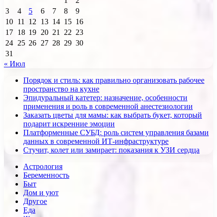
1
2
3
4
5
6
7
8
9
10
11
12
13
14
15
16
17
18
19
20
21
22
23
24
25
26
27
28
29
30
31
« Июл
Порядок и стиль: как правильно организовать рабочее
пространство на кухне
Эпидуральный катетер: назначение, особенности
применения и роль в современной анестезиологии
Заказать цветы для мамы: как выбрать букет, который
подарит искренние эмоции
Платформенные СУБД: роль систем управления базами
данных в современной ИТ-инфраструктуре
Стучит, колет или замирает: показания к УЗИ сердца
Астрология
Беременность
Быт
Дом и уют
Другое
Еда