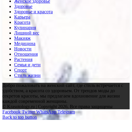
Женское здоровье
Здоровье
Здоровье и красота
Карьера
Красота
Кулинария
Лишний вес
Макияж
Медицина
Новости
Отношения
Растения
Семья и дети
Спорт
Стиль жизни
Добро пожаловать на женский сайт, где стиль встречается с
удобством, а красота со здоровьем. От трендов моды до
секретов красоты, мы предлагаем вдохновение для жизни
каждой современной женщины.
© Krasotology.ru | Copyright 2026, Все права защищены
Facebook
Twitter
WhatsApp
Telegram
Back to top button