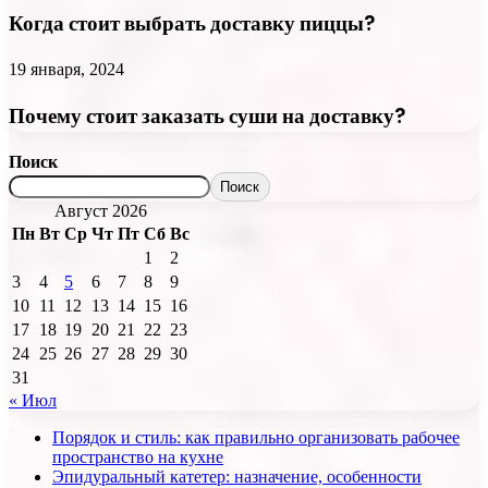
Когда стоит выбрать доставку пиццы?
19 января, 2024
Почему стоит заказать суши на доставку?
Поиск
Поиск
Август 2026
Пн
Вт
Ср
Чт
Пт
Сб
Вс
1
2
3
4
5
6
7
8
9
10
11
12
13
14
15
16
17
18
19
20
21
22
23
24
25
26
27
28
29
30
31
« Июл
Порядок и стиль: как правильно организовать рабочее
пространство на кухне
Эпидуральный катетер: назначение, особенности