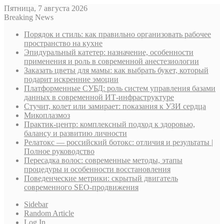
Пятница, 7 августа 2026
Breaking News
Порядок и стиль: как правильно организовать рабочее
пространство на кухне
Эпидуральный катетер: назначение, особенности
применения и роль в современной анестезиологии
Заказать цветы для мамы: как выбрать букет, который
подарит искренние эмоции
Платформенные СУБД: роль систем управления базами
данных в современной ИТ-инфраструктуре
Стучит, колет или замирает: показания к УЗИ сердца
Микоплазмоз
Практик-центр: комплексный подход к здоровью,
балансу и развитию личности
Релатокс — российский ботокс: отличия и результаты |
Полное руководство
Пересадка волос: современные методы, этапы
процедуры и особенности восстановления
Поведенческие метрики: скрытый двигатель
современного SEO-продвижения
Sidebar
Random Article
Log In