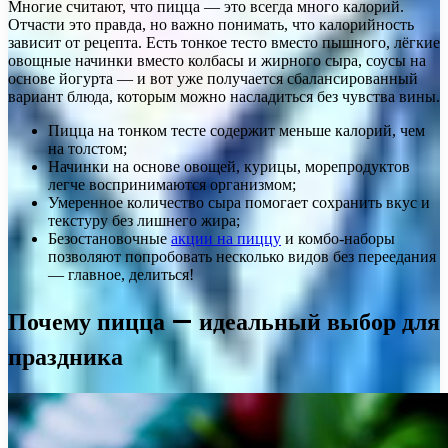
Многие считают, что пицца — это всегда много калорий.
Отчасти это правда, но важно понимать, что калорийность
зависит от рецепта. Есть тонкое тесто вместо пышного, лёгкие
овощные начинки вместо колбасы и жирного сыра, соусы на
основе йогурта — и вот уже получается сбалансированный
вариант блюда, которым можно насладиться без чувства вины.
Пицца на тонком тесте содержит меньше калорий, чем
на толстом;
Начинки на основе овощей, курицы, морепродуктов
легче воспринимаются организмом;
Умеренное количество сыра помогает сохранить вкус и
текстуру без лишнего жира;
Безостановочные
акции на пиццу
и комбо-наборы
позволяют попробовать несколько видов без переедания
— главное, делиться!
Почему пицца — идеальный выбор для
праздника