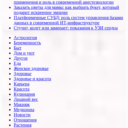
применения и роль в современной анестезиологии
Заказать цветы для мамы: как выбрать букет, который
подарит искренние эмоции
Платформенные СУБД: роль систем управления базами
данных в современной ИТ-инфраструктуре
Стучит, колет или замирает: показания к УЗИ сердца
Астрология
Беременность
Быт
Дом и уют
Другое
Еда
Женское здоровье
Здоровье
Здоровье и красота
Карьера
Красота
Кулинария
Лишний вес
Макияж
Медицина
Новости
Отношения
Растения