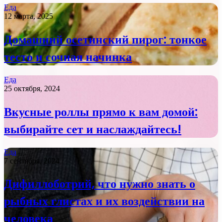
Еда
12 марта, 2025
Домашний осетинский пирог: тонкое
тесто и сочная начинка
Еда
25 октября, 2024
Вкусные роллы прямо к вам домой:
выбирайте сет и наслаждайтесь!
Еда
7 сентября, 2024
Дифиллоботрий, что нужно знать о
рыбных глистах и их воздействии на
человека