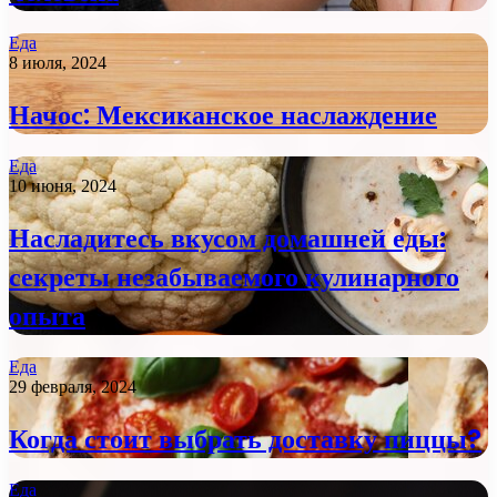
Еда
8 июля, 2024
Начос: Мексиканское наслаждение
Еда
10 июня, 2024
Насладитесь вкусом домашней еды:
секреты незабываемого кулинарного
опыта
Еда
29 февраля, 2024
Когда стоит выбрать доставку пиццы?
Еда