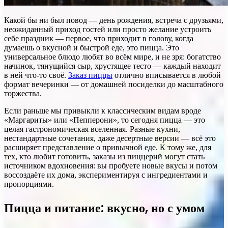
Какой бы ни был повод — день рождения, встреча с друзьями,
неожиданный приход гостей или просто желание устроить
себе праздник — первое, что приходит в голову, когда
думаешь о вкусной и быстрой еде, это пицца. Это
универсальное блюдо любят во всём мире, и не зря: богатство
начинок, тянущийся сыр, хрустящее тесто — каждый находит
в ней что-то своё.
Заказ пиццы
отлично вписывается в любой
формат вечеринки — от домашней посиделки до масштабного
торжества.
Если раньше мы привыкли к классическим видам вроде
«Маргариты» или «Пепперони», то сегодня пицца — это
целая гастрономическая вселенная. Разные кухни,
нестандартные сочетания, даже десертные версии — всё это
расширяет представление о привычной еде. К тому же, для
тех, кто любит готовить, заказы из пиццерий могут стать
источником вдохновения: вы пробуете новые вкусы и потом
воссоздаёте их дома, экспериментируя с ингредиентами и
пропорциями.
Пицца и питание: вкусно, но с умом