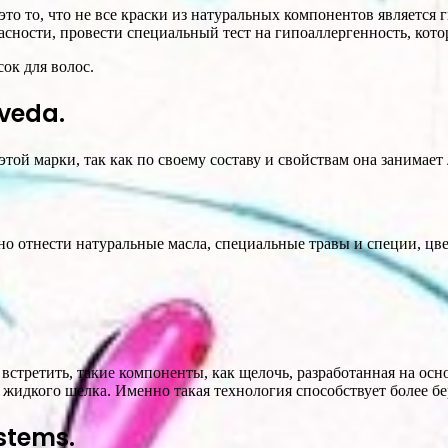
то то, что не все краски из натуральных компонентов является 
асности, провести специальный тест на гипоаллергенность, кото
ок для волос.
Aveda.
той марки, так как по своему составу и свойствам она занимае
о отнести натуральные масла, специальные травы и специи, цв
 встретить, такие компоненты, как щелочь, разработанная на осн
жидкого шелка. Именно такая технология способствует более б
stems.