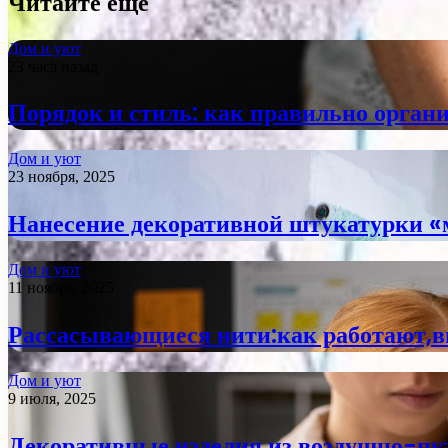
Читайте еще
Дом и уют
23 часа назад
Порядок и стиль: как правильно органи
Дом и уют
23 ноября, 2025
Нанесение декоративной штукатурки «
Дом и уют
11 ноября, 2025
Рассасывающиеся нити:как работают,
Дом и уют
9 июля, 2025
Декоративные изделия из воздушно-пу