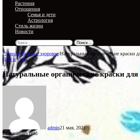
Растения
Отношения
Семья и дети
Астрология
Стиль жизни
Новости
Поиск...
Главная
/
Женское здоровье
/
Натуральные органические краски д
Дом и уют
Натуральные органические краски для 
admin
21 мая, 2021
22
3 minutes read