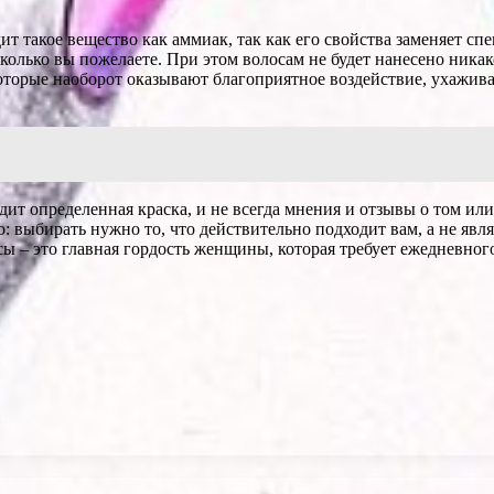
дит такое вещество как аммиак, так как его свойства заменяет с
сколько вы пожелаете. При этом волосам не будет нанесено ник
которые наоборот оказывают благоприятное воздействие, ухажива
одит определенная краска, и не всегда мнения и отзывы о том и
: выбирать нужно то, что действительно подходит вам, а не явл
сы – это главная гордость женщины, которая требует ежедневного