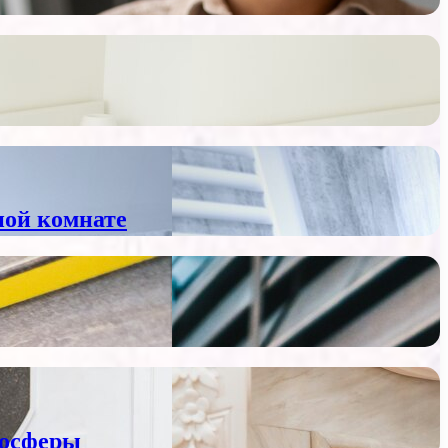
ной комнате
мосферы