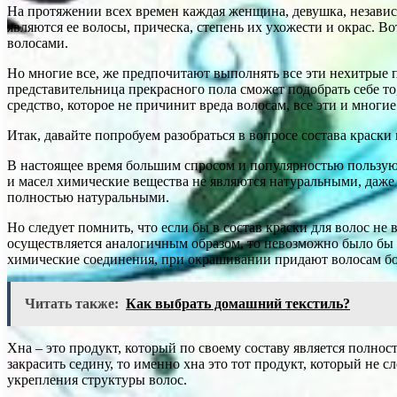
На протяжении всех времен каждая женщина, девушка, независ
являются ее волосы, прическа, степень их ухожести и окрас. В
волосами.
Но многие все, же предпочитают выполнять все эти нехитрые 
представительница прекрасного пола сможет подобрать себе то,
средство, которое не причинит вреда волосам, все эти и мно
Итак, давайте попробуем разобраться в вопросе состава краски
В настоящее время большим спросом и популярностью пользуютс
и масел химические вещества не являются натуральными, даже 
полностью натуральными.
Но следует помнить, что если бы в состав краски для волос н
осуществляется аналогичным образом, то невозможно было бы д
химические соединения, при окрашивании придают волосам бо
Читать также:
Как выбрать домашний текстиль?
Хна – это продукт, который по своему составу является полнос
закрасить седину, то именно хна это тот продукт, который не с
укрепления структуры волос.