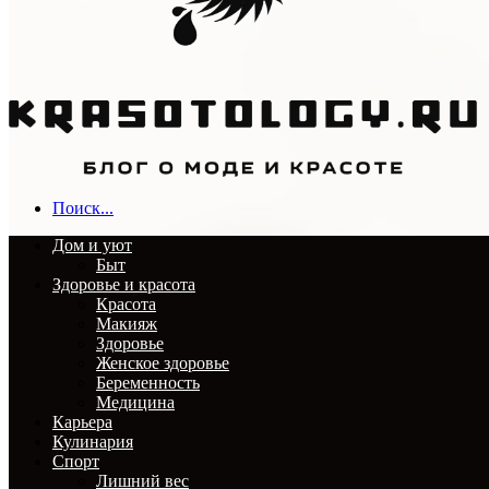
Поиск...
Дом и уют
Быт
Здоровье и красота
Красота
Макияж
Здоровье
Женское здоровье
Беременность
Медицина
Карьера
Кулинария
Спорт
Лишний вес