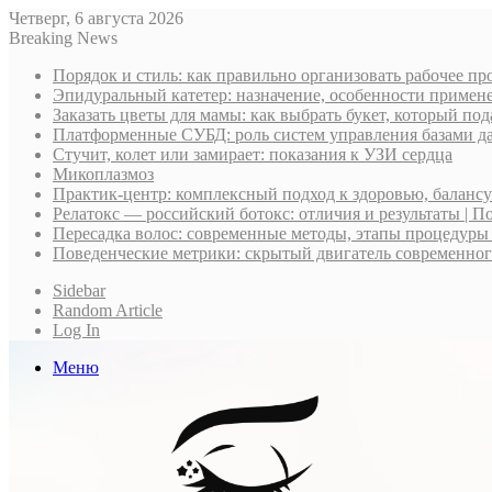
Четверг, 6 августа 2026
Breaking News
Порядок и стиль: как правильно организовать рабочее пр
Эпидуральный катетер: назначение, особенности примене
Заказать цветы для мамы: как выбрать букет, который по
Платформенные СУБД: роль систем управления базами д
Стучит, колет или замирает: показания к УЗИ сердца
Микоплазмоз
Практик-центр: комплексный подход к здоровью, баланс
Релатокс — российский ботокс: отличия и результаты | П
Пересадка волос: современные методы, этапы процедуры
Поведенческие метрики: скрытый двигатель современно
Sidebar
Random Article
Log In
Меню