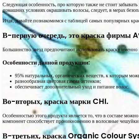
Следующая особенность, про которую также не стоит забывать э
домашних условиях окрашивать волосы, следует, в мерах безоп
Итак, давайте познакомимся с таблицей самых популярных крас
В-первую очередь, это краска фирмы 
Большинство звезд предпочитают использовать краску именно э
Особенности данной продукции:
95% натуральных, органических веществ, к которым можн
разнообразная цветовая гамма оттенков;
обеспечивает дополнительный уход и питание волос.
Во-вторых, краска марки CHI.
Особенностью этого продукта является то, что в составе можно
компонент способствует проникновению в волосяные чешуйки 
В-третьих, краска Organic Colour Sy