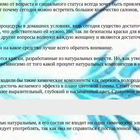
имо от возраста и социального статуса всегда хочет быть прив
от почему сегодня можно встретить большое количество салонов,
процедуры в домашних условиях, ведь сегодня существо достато
 что действительно ей нужно. Но, так ли безопасны краски для 
гие другие вопросы волнуют каждую женщину и являются достато
 и на какое средство лучше всего обратить внимание.
я краски, разработанные из натуральных веществ. Но, как утве
независимо от того какой процент натуральных компонентов в ни
е входили бы такие химические компоненты как перекись водород
остичь желаемого эффекта в плане цветовой гаммы. Стоит отмети
лее выразительный, глубокий и насыщенный цвет. Сравнение мо
тью натуральным, в его состав не входит ни один химический эле
ледует употреблять, так как она не справиться с поставленной за