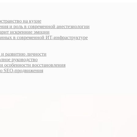
остранство на кухне
ния и роль в современной анестезиологии
дарит искренние эмоции
анных в современной ИТ-инфраструктуре
у и развитию личности
олное руководство
 и особенности восстановления
го SEO-продвижения