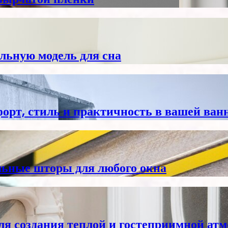
льную модель для сна
форт, стиль и практичность в вашей ван
льные шторы для любого окна
ля создания теплой и гостеприимной ат