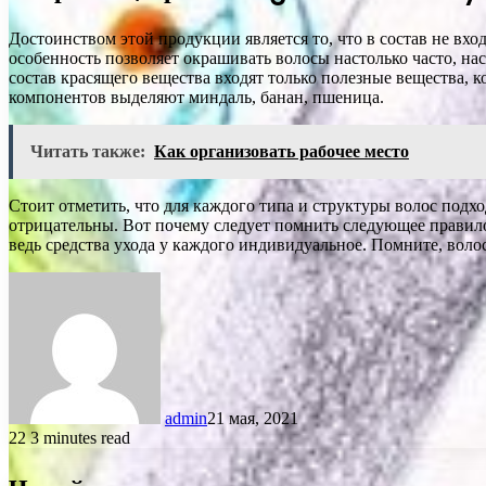
Достоинством этой продукции является то, что в состав не вхо
особенность позволяет окрашивать волосы настолько часто, на
состав красящего вещества входят только полезные вещества, 
компонентов выделяют миндаль, банан, пшеница.
Читать также:
Как организовать рабочее место
Стоит отметить, что для каждого типа и структуры волос подх
отрицательны. Вот почему следует помнить следующее правило
ведь средства ухода у каждого индивидуальное. Помните, воло
admin
21 мая, 2021
22
3 minutes read