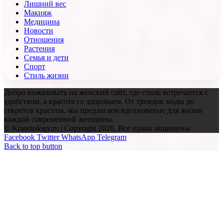
Лишний вес
Макияж
Медицина
Новости
Отношения
Растения
Семья и дети
Спорт
Стиль жизни
Добро пожаловать на женский сайт, где стиль встречается с
удобством, а красота со здоровьем. От трендов моды до
секретов красоты, мы предлагаем вдохновение для жизни
каждой современной женщины.
© Krasotology.ru | Copyright 2026, Все права защищены
Facebook
Twitter
WhatsApp
Telegram
Back to top button