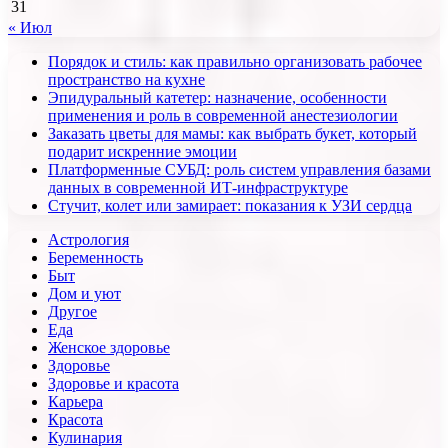
31
« Июл
Порядок и стиль: как правильно организовать рабочее
пространство на кухне
Эпидуральный катетер: назначение, особенности
применения и роль в современной анестезиологии
Заказать цветы для мамы: как выбрать букет, который
подарит искренние эмоции
Платформенные СУБД: роль систем управления базами
данных в современной ИТ-инфраструктуре
Стучит, колет или замирает: показания к УЗИ сердца
Астрология
Беременность
Быт
Дом и уют
Другое
Еда
Женское здоровье
Здоровье
Здоровье и красота
Карьера
Красота
Кулинария