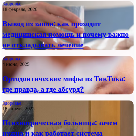
Здоровье
18 февраля, 2026
Вывод из запоя: как проходит
медицинская помощь и почему важно
не откладывать лечение
Здоровье
4 июня, 2025
Ортодонтические мифы из ТикТока:
где правда, а где абсурд?
Здоровье
18 апреля, 2025
Психиатрическая больница: зачем
нужна и как работает система