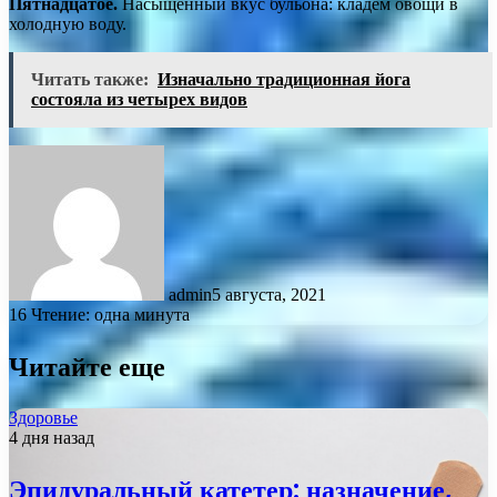
Пятнадцатое.
Насыщенный вкус бульона: кладем овощи в
холодную воду.
Читать также:
Изначально традиционная йога
состояла из четырех видов
admin
5 августа, 2021
16
Чтение: одна минута
Читайте еще
Здоровье
4 дня назад
Эпидуральный катетер: назначение,