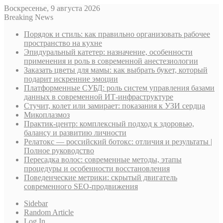
Воскресенье, 9 августа 2026
Breaking News
Порядок и стиль: как правильно организовать рабочее
пространство на кухне
Эпидуральный катетер: назначение, особенности
применения и роль в современной анестезиологии
Заказать цветы для мамы: как выбрать букет, который
подарит искренние эмоции
Платформенные СУБД: роль систем управления базами
данных в современной ИТ-инфраструктуре
Стучит, колет или замирает: показания к УЗИ сердца
Микоплазмоз
Практик-центр: комплексный подход к здоровью,
балансу и развитию личности
Релатокс — российский ботокс: отличия и результаты |
Полное руководство
Пересадка волос: современные методы, этапы
процедуры и особенности восстановления
Поведенческие метрики: скрытый двигатель
современного SEO-продвижения
Sidebar
Random Article
Log In