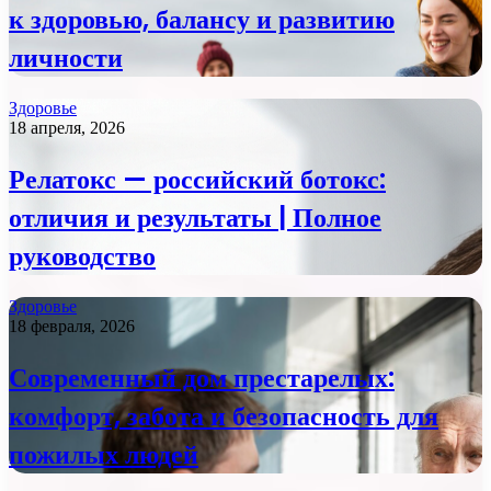
к здоровью, балансу и развитию
личности
Здоровье
18 апреля, 2026
Релатокс — российский ботокс:
отличия и результаты | Полное
руководство
Здоровье
18 февраля, 2026
Современный дом престарелых:
комфорт, забота и безопасность для
пожилых людей