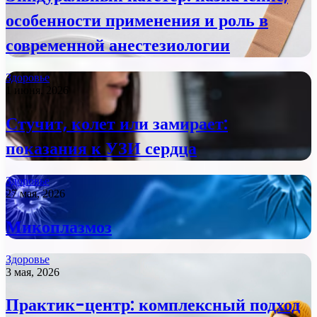
особенности применения и роль в
современной анестезиологии
Здоровье
1 июня, 2026
Стучит, колет или замирает:
показания к УЗИ сердца
Здоровье
27 мая, 2026
Микоплазмоз
Здоровье
3 мая, 2026
Практик-центр: комплексный подход