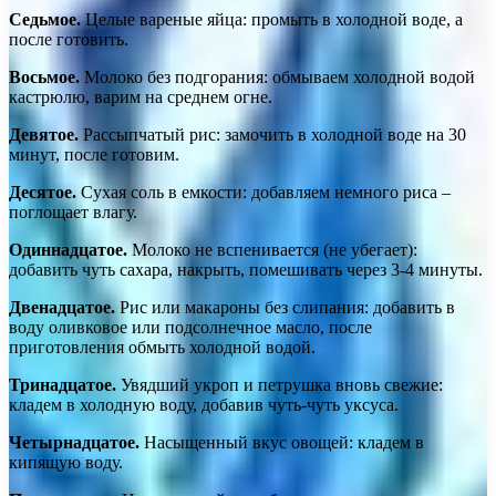
Седьмое.
Целые вареные яйца: промыть в холодной воде, а
после готовить.
Восьмое.
Молоко без подгорания: обмываем холодной водой
кастрюлю, варим на среднем огне.
Девятое.
Рассыпчатый рис: замочить в холодной воде на 30
минут, после готовим.
Десятое.
Сухая соль в емкости: добавляем немного риса –
поглощает влагу.
Одиннадцатое.
Молоко не вспенивается (не убегает):
добавить чуть сахара, накрыть, помешивать через 3-4 минуты.
Двенадцатое.
Рис или макароны без слипания: добавить в
воду оливковое или подсолнечное масло, после
приготовления обмыть холодной водой.
Тринадцатое.
Увядший укроп и петрушка вновь свежие:
кладем в холодную воду, добавив чуть-чуть уксуса.
Четырнадцатое.
Насыщенный вкус овощей: кладем в
кипящую воду.