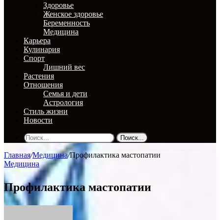
Здоровье
Женское здоровье
Беременность
Медицина
Карьера
Кулинария
Спорт
Лишний вес
Растения
Отношения
Семья и дети
Астрология
Стиль жизни
Новости
Поиск...
Главная
/
Медицина
/
Профилактика мастопатии
Медицина
Профилактика мастопатии