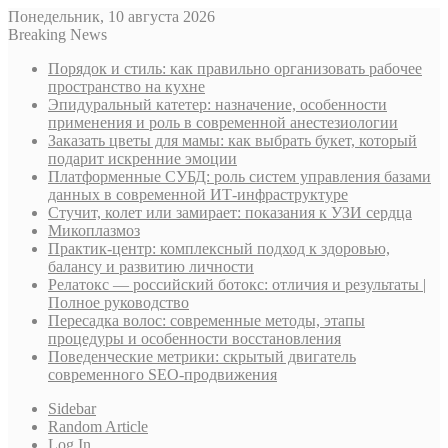
Понедельник, 10 августа 2026
Breaking News
Порядок и стиль: как правильно организовать рабочее
пространство на кухне
Эпидуральный катетер: назначение, особенности
применения и роль в современной анестезиологии
Заказать цветы для мамы: как выбрать букет, который
подарит искренние эмоции
Платформенные СУБД: роль систем управления базами
данных в современной ИТ-инфраструктуре
Стучит, колет или замирает: показания к УЗИ сердца
Микоплазмоз
Практик-центр: комплексный подход к здоровью,
балансу и развитию личности
Релатокс — российский ботокс: отличия и результаты |
Полное руководство
Пересадка волос: современные методы, этапы
процедуры и особенности восстановления
Поведенческие метрики: скрытый двигатель
современного SEO-продвижения
Sidebar
Random Article
Log In