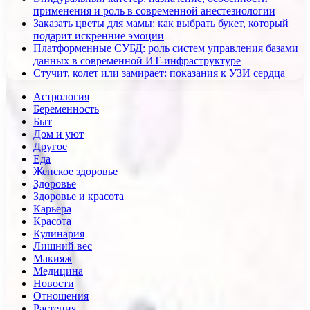
применения и роль в современной анестезиологии
Заказать цветы для мамы: как выбрать букет, который
подарит искренние эмоции
Платформенные СУБД: роль систем управления базами
данных в современной ИТ-инфраструктуре
Стучит, колет или замирает: показания к УЗИ сердца
Астрология
Беременность
Быт
Дом и уют
Другое
Еда
Женское здоровье
Здоровье
Здоровье и красота
Карьера
Красота
Кулинария
Лишний вес
Макияж
Медицина
Новости
Отношения
Растения