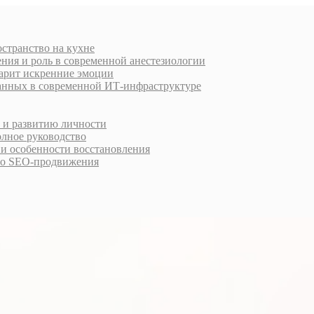
остранство на кухне
ния и роль в современной анестезиологии
дарит искренние эмоции
анных в современной ИТ-инфраструктуре
у и развитию личности
олное руководство
 и особенности восстановления
го SEO-продвижения