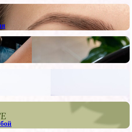
ия
обой