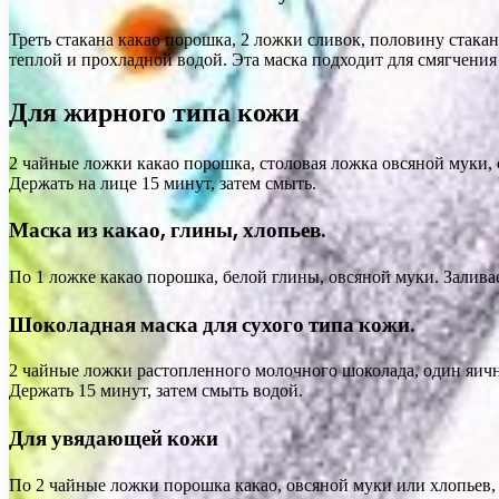
Треть стакана какао порошка, 2 ложки сливок, половину стакан
теплой и прохладной водой. Эта маска подходит для смягчения
Для жирного типа кожи
2 чайные ложки какао порошка, столовая ложка овсяной муки,
Держать на лице 15 минут, затем смыть.
Маска из какао, глины, хлопьев.
По 1 ложке какао порошка, белой глины, овсяной муки. Залива
Шоколадная маска для сухого типа кожи.
2 чайные ложки растопленного молочного шоколада, один яич
Держать 15 минут, затем смыть водой.
Для увядающей кожи
По 2 чайные ложки порошка какао, овсяной муки или хлопьев, 