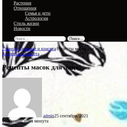
Растения
Отношения
Семья и дети
Астрология
Стиль жизни
Новости
Поиск...
Главная
/
Здоровье и красота
/
Рецепты масок для лица
Здоровье и красота
Рецепты масок для лица
admin
25 сентября, 2021
18
Чтение: одна минута