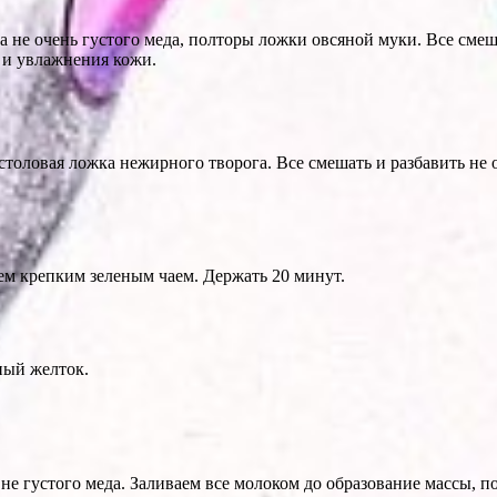
а не очень густого меда, полторы ложки овсяной муки. Все смеш
 и увлажнения кожи.
 столовая ложка нежирного творога. Все смешать и разбавить н
ем крепким зеленым чаем. Держать 20 минут.
ный желток.
не густого меда. Заливаем все молоком до образование массы, п