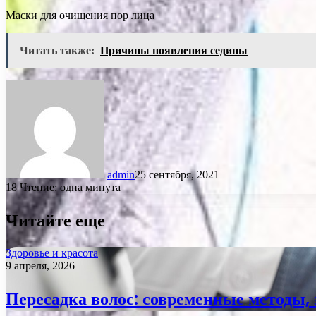
Маски для очищения пор лица
Читать также:
Причины появления седины
admin
25 сентября, 2021
18
Чтение: одна минута
Читайте еще
Здоровье и красота
9 апреля, 2026
Пересадка волос: современные методы,