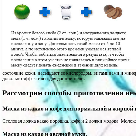
состояние кожи, насыщают ее кислородом, витаминами и минер
довольно эффективен для данной цели.
Рассмотрим способы приготовления нек
Маска из какао и кофе для нормальной и жирной 
Столовая ложка какао порошка, кофе и 2 ложки молока. Молоко
Маска из какао и овсяной муки.