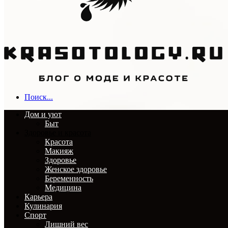
Поиск...
Дом и уют
Быт
Здоровье и красота
Красота
Макияж
Здоровье
Женское здоровье
Беременность
Медицина
Карьера
Кулинария
Спорт
Лишний вес