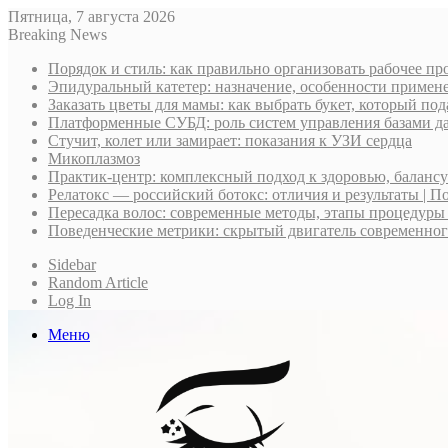
Пятница, 7 августа 2026
Breaking News
Порядок и стиль: как правильно организовать рабочее пр
Эпидуральный катетер: назначение, особенности примене
Заказать цветы для мамы: как выбрать букет, который по
Платформенные СУБД: роль систем управления базами д
Стучит, колет или замирает: показания к УЗИ сердца
Микоплазмоз
Практик-центр: комплексный подход к здоровью, баланс
Релатокс — российский ботокс: отличия и результаты | П
Пересадка волос: современные методы, этапы процедуры
Поведенческие метрики: скрытый двигатель современно
Sidebar
Random Article
Log In
Меню