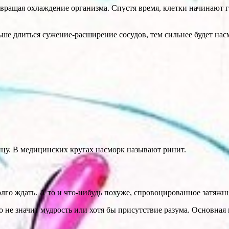
твращая охлаждение организма. Спустя время, клетки начинают 
ьше длиться сужение-расширение сосудов, тем сильнее будет нас
ницу. В медицинских кругах насморк называют ринит.
олго ждать. А то и что-нибудь похуже, спровоцированное затяж
то не значит мудрость или хотя бы присутствие разума. Основная