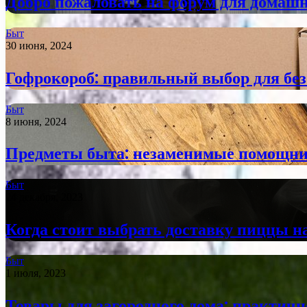
Добро пожаловать на форум для домашн
Быт
30 июня, 2024
Гофрокороб: правильный выбор для без
Быт
8 июня, 2024
Предметы быта: незаменимые помощни
Быт
24 декабря, 2023
Когда стоит выбрать доставку пиццы н
Быт
1 июля, 2023
Товары для загородного дома: практич