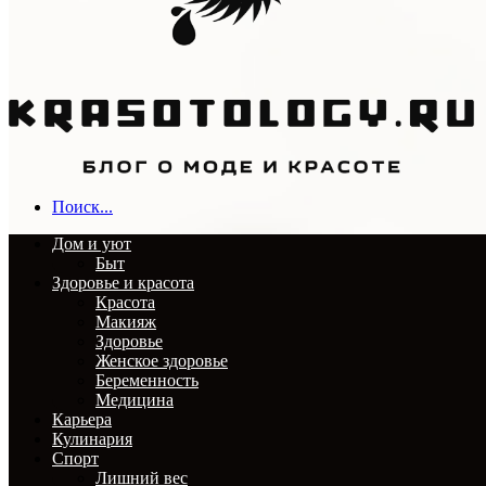
Поиск...
Дом и уют
Быт
Здоровье и красота
Красота
Макияж
Здоровье
Женское здоровье
Беременность
Медицина
Карьера
Кулинария
Спорт
Лишний вес