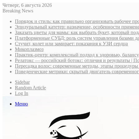
Четверг, 6 августа 2026
Breaking News
Порядок и стиль: как правильно организовать рабочее пр
Эпидуральный катетер: назначение, особенности примене
Заказать цветы для мамы: как выбрать букет, который по
Платформенные СУБД: роль систем управления базами д
Стучит, колет или замирает: показания к УЗИ сердца
Микоплазмоз
Практик-центр: комплексный подход к здоровью, баланс
Релатокс — российский ботокс: отличия и результаты | П
Пересадка волос: современные методы, этапы процедуры
Поведенческие метрики: скрытый двигатель современно
Sidebar
Random Article
Log In
Меню