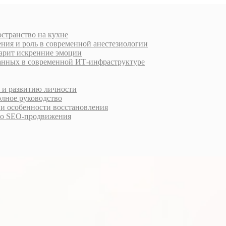
остранство на кухне
ния и роль в современной анестезиологии
дарит искренние эмоции
анных в современной ИТ-инфраструктуре
у и развитию личности
олное руководство
 и особенности восстановления
го SEO-продвижения