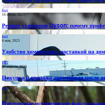
Быт
16 июня, 2023
Ремонт стайлеров Dyson: почему про
Быт
6 мая, 2023
Удобство химчистки с доставкой на дом
Быт
30 апреля, 2023
Покупка и продажа автомобиля после а
Быт
2 апреля, 2022
Интересные исторические факты выжив