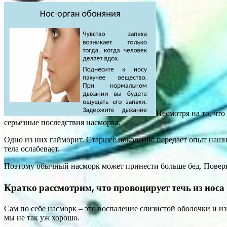
Несмотря на то, чт
серьезные последствия насморка.
Одно из них гайморит. Старшее поколение передает опыт наших
тела ослабевает.
Поэтому обычный насморк может принести больше бед. Поверьте
Кратко рассмотрим, что провоцирует течь из носа
Сам по себе насморк – это воспаление слизистой оболочки и и
мы не так уж хорошо.