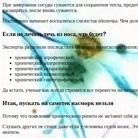
При замерзании сосуды сужаются для сохранения тепла, предо
расширятся, после вновь сужаются.
Постепенно начинает воспаляться слизистая оболочка. Чем дол
Если не лечить течь из носа, что будет?
Эксперты разделили последствия насморка на несколько типов:
хронический атрофический;
хронический аллергический
хронический катаральный;
хронический вазомоторный;
хронический гипертрофический.
Да кстати, ученые как всегда стремятся все перевести на лати
Итак, пускать на самотек насморк нельзя
Потому что появление хронического ринита не заставит себя д
Слушать других не стоит, даже если у человека седой волос. Э
анализа.