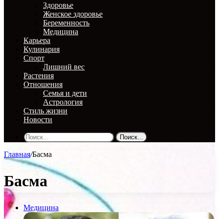
Здоровье
Женское здоровье
Беременность
Медицина
Карьера
Кулинария
Спорт
Лишний вес
Растения
Отношения
Семья и дети
Астрология
Стиль жизни
Новости
Поиск...
Главная
/
Басма
Басма
Медицина