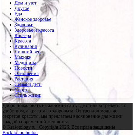
Дом и уют
Другое
Еда
Женское здоровье
Здоровье
Здоровье и красота
Карьера
Красота
Кулинария
Лишний вес
Макияж
Медицина
Новости
Отношения
Растения
Семья и дети
Спорт
Стиль жизни
Добро пожаловать на женский сайт, где стиль встречается с
удобством, а красота со здоровьем. От трендов моды до
секретов красоты, мы предлагаем вдохновение для жизни
каждой современной женщины.
© Krasotology.ru | Copyright 2026, Все права защищены
Back to top button