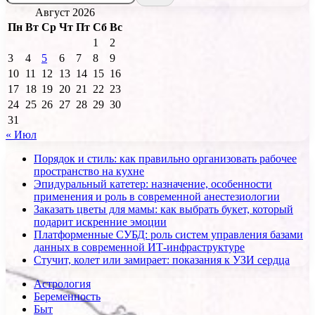
Август 2026
Пн
Вт
Ср
Чт
Пт
Сб
Вс
1
2
3
4
5
6
7
8
9
10
11
12
13
14
15
16
17
18
19
20
21
22
23
24
25
26
27
28
29
30
31
« Июл
Порядок и стиль: как правильно организовать рабочее
пространство на кухне
Эпидуральный катетер: назначение, особенности
применения и роль в современной анестезиологии
Заказать цветы для мамы: как выбрать букет, который
подарит искренние эмоции
Платформенные СУБД: роль систем управления базами
данных в современной ИТ-инфраструктуре
Стучит, колет или замирает: показания к УЗИ сердца
Астрология
Беременность
Быт