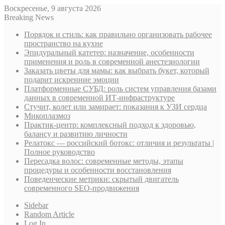
Воскресенье, 9 августа 2026
Breaking News
Порядок и стиль: как правильно организовать рабочее
пространство на кухне
Эпидуральный катетер: назначение, особенности
применения и роль в современной анестезиологии
Заказать цветы для мамы: как выбрать букет, который
подарит искренние эмоции
Платформенные СУБД: роль систем управления базами
данных в современной ИТ-инфраструктуре
Стучит, колет или замирает: показания к УЗИ сердца
Микоплазмоз
Практик-центр: комплексный подход к здоровью,
балансу и развитию личности
Релатокс — российский ботокс: отличия и результаты |
Полное руководство
Пересадка волос: современные методы, этапы
процедуры и особенности восстановления
Поведенческие метрики: скрытый двигатель
современного SEO-продвижения
Sidebar
Random Article
Log In