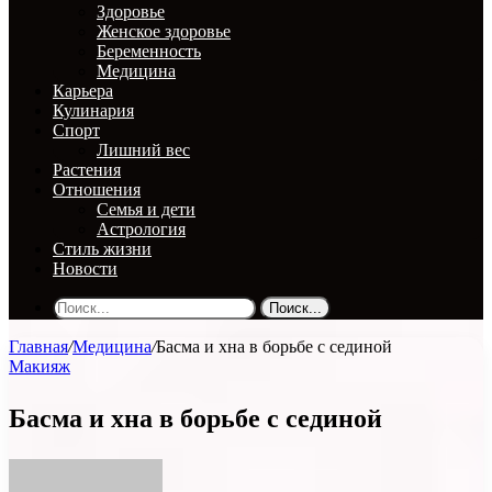
Здоровье
Женское здоровье
Беременность
Медицина
Карьера
Кулинария
Спорт
Лишний вес
Растения
Отношения
Семья и дети
Астрология
Стиль жизни
Новости
Поиск...
Главная
/
Медицина
/
Басма и хна в борьбе с сединой
Макияж
Басма и хна в борьбе с сединой