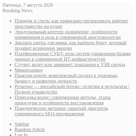
Пятница, 7 августа 2026
Breaking News
Порядок и стиль: как правильно организовать рабочее
пространство на кухне
Эпидуральный катетер: назначение, особенности
применения и роль в современной анестезиологии
Заказать цветы для мамы: как выбрать букет, который
подарит искренние эмоции
Платформенные СУБД: роль систем управления базами
данных в современной ИТ-инфраструктуре
Стучит, колет или замирает: показания к УЗИ сердца
Микоплазмоз
Практик-центр: комплексный подход к здоровью,
балансу и развитию личности
Релатокс — российский ботокс: отличия и результаты |
Полное руководство
Пересадка волос: современные методы, этапы
процедуры и особенности восстановления
Поведенческие метрики: скрытый двигатель
современного SEO-продвижения
Sidebar
Random Article
Log In