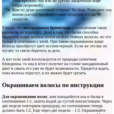
хной крепкий чай или же крепко заваренный кофе
(нерастворимый);
Вам по душе вишневый оттенок? Не беда. Разведите хну
вином (кагор), предварительно подогрев его до 70
градусов.
Учтите, что
натуральным брюнеткам
и блондинкам такие
варианты не подойдут. Дело в том, что басма способна
закрасить седые волосы почти на всех темных волосах, но это
только в сочетании с хной. При таком окрашивании ваши
волосы приобретут цвет иссиня-черный. Если же это вас не
пугает, то смело беритесь за дело.
А вот если хной воспользуется от природы солнечная
блондинка, то она в итоге получит на голове мандариновый
цвет и смыть его уже не будет возможности. Придется ждать,
пока волосы отрастут, и их можно будет срезать.
Окрашиваем волосы по инструкции
Для окрашивания волос
, вам понадобится хна и басма в
соотношении 1:1, залить водой до густой консистенции. Через
две недели повторяем процедуру, но соотношение теперь
должно быть 1:2. Еще через две недели – 1:3. Окрашивайте