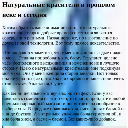
Натуральные красители в прошлом
веке и сегодня
Хотим обратить ваше внимание на то, что натуральные
красители в старые добрые времена и сегодня являются
совершенно разными. Название то же, но изготовление по
другой новой технологии. Вот тому прямое доказательство.
«Не так давно я заметила, что у меня появились седые пряди
волос….Решила попробовать хну, басму. Результат: долгие
часы бесполезного высиживания и изменение не в лучшую
сторону. Идею с натуральными красителями мне подкинула
моя мама. Она у меня женщина старой закалки. Вот только
она не учла тот факт, что хна в их время и в наше стали очень
отличаться». Анастасия, Сургут
Как бы ни печально это звучало, но это факт. Если у вас
появились сомнения на этот счет, то просто пройдите в любой
специализированный магазин и посмотрите разнообразие в
выборе хны. В продаже появилась хна, смешанная с басмой и
в виде брусков. А вот раньше упаковка была герметичной, и
хна была хной, а басма – басмой. Без каких-либо добавок.