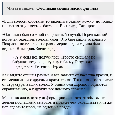
Читать также:
Омолаживающие маски для глаз
«Если волосы короткие, то закрасить седину можно, но только
применяя хну вместе с басмой». Василиса, Таганрог
«Однажды был со мной неприятный случай. Перед важной
встречей окрасила волосы хной. Это был какой-то кошмар.
Покраска получилась не равномерной, да и седина была
видна». Виктория, Звенигород
« А у меня все получилось. Просто смешала по
бабушкиному рецепту хну и басму. Результат
порадовал». Евгения, Пермь.
Как видите отзывы разные и все зависит от качества краски, и
ее смешивании с другими красителями. Также многое зависит
от структуры ваших волос. У одних они хорошо поддаются
окрашиванию, а у других все намного сложнее.
Мы написали всю эту информацию для того, чтобы вы не
делали поспешных выводов и прежде чем окрашивать или же
нет, сделайте пробу на одной из прядей.