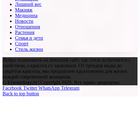
Лишний вес
Макияж
Медицина
Новости
Отношения
Растения
Семья и дети
Спорт
Стиль жизни
Добро пожаловать на женский сайт, где стиль встречается с
удобством, а красота со здоровьем. От трендов моды до
секретов красоты, мы предлагаем вдохновение для жизни
каждой современной женщины.
© Krasotology.ru | Copyright 2026, Все права защищены
Facebook
Twitter
WhatsApp
Telegram
Back to top button