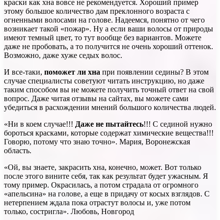
краски как хна вовсе не рекомендуется. Хороший пример
этому большое количество дам преклонного возраста с
огненными волосами на голове. Надеемся, понятно от чего
возникает такой «пожар». Ну а если ваши волосы от природы
имеют темный цвет, то тут вообще без вариантов. Можете
даже не пробовать, а то получится не очень хороший оттенок.
Возможно, даже хуже седых волос.
И все-таки,
поможет ли хна
при появлении седины? В этом
случае специалисты советуют читать инструкцию, но даже
таким способом вы не можете получить точный ответ на свой
вопрос. Даже читая отзывы на сайтах, вы можете сами
убедиться в расхождении мнений большого количества людей.
«Ни в коем случае!!!
Даже не пытайтесь
!!! С сединой нужно
бороться красками, которые содержат химические вещества!!!
Говорю, потому что знаю точно». Мария, Воронежская
область.
«Ой, вы знаете, закрасить хна, конечно, может. Вот только
после этого вините себя, так как результат будет ужасным. Я
тому пример. Окрасилась, а потом страдала от огромного
«апельсина» на голове, а еще в придачу от косых взглядов. С
нетерпением ждала пока отрастут волосы и, уже потом
только, состригла». Любовь, Новгород