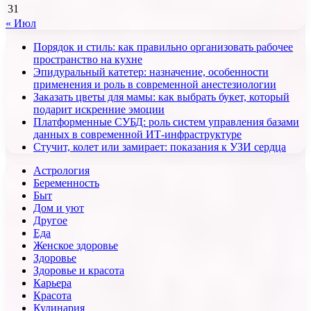
31
« Июл
Порядок и стиль: как правильно организовать рабочее
пространство на кухне
Эпидуральный катетер: назначение, особенности
применения и роль в современной анестезиологии
Заказать цветы для мамы: как выбрать букет, который
подарит искренние эмоции
Платформенные СУБД: роль систем управления базами
данных в современной ИТ-инфраструктуре
Стучит, колет или замирает: показания к УЗИ сердца
Астрология
Беременность
Быт
Дом и уют
Другое
Еда
Женское здоровье
Здоровье
Здоровье и красота
Карьера
Красота
Кулинария