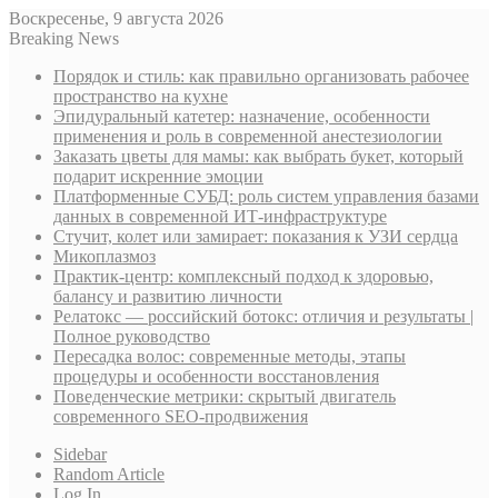
Воскресенье, 9 августа 2026
Breaking News
Порядок и стиль: как правильно организовать рабочее
пространство на кухне
Эпидуральный катетер: назначение, особенности
применения и роль в современной анестезиологии
Заказать цветы для мамы: как выбрать букет, который
подарит искренние эмоции
Платформенные СУБД: роль систем управления базами
данных в современной ИТ-инфраструктуре
Стучит, колет или замирает: показания к УЗИ сердца
Микоплазмоз
Практик-центр: комплексный подход к здоровью,
балансу и развитию личности
Релатокс — российский ботокс: отличия и результаты |
Полное руководство
Пересадка волос: современные методы, этапы
процедуры и особенности восстановления
Поведенческие метрики: скрытый двигатель
современного SEO-продвижения
Sidebar
Random Article
Log In