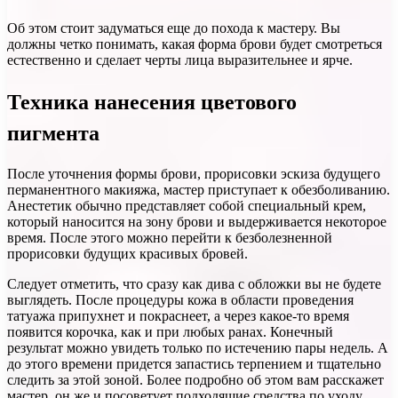
Об этом стоит задуматься еще до похода к мастеру. Вы
должны четко понимать, какая форма брови будет смотреться
естественно и сделает черты лица выразительнее и ярче.
Техника нанесения цветового
пигмента
После уточнения формы брови, прорисовки эскиза будущего
перманентного макияжа, мастер приступает к обезболиванию.
Анестетик обычно представляет собой специальный крем,
который наносится на зону брови и выдерживается некоторое
время. После этого можно перейти к безболезненной
прорисовки будущих красивых бровей.
Следует отметить, что сразу как дива с обложки вы не будете
выглядеть. После процедуры кожа в области проведения
татуажа припухнет и покраснеет, а через какое-то время
появится корочка, как и при любых ранах. Конечный
результат можно увидеть только по истечению пары недель. А
до этого времени придется запастись терпением и тщательно
следить за этой зоной. Более подробно об этом вам расскажет
мастер, он же и посоветует подходящие средства по уходу.