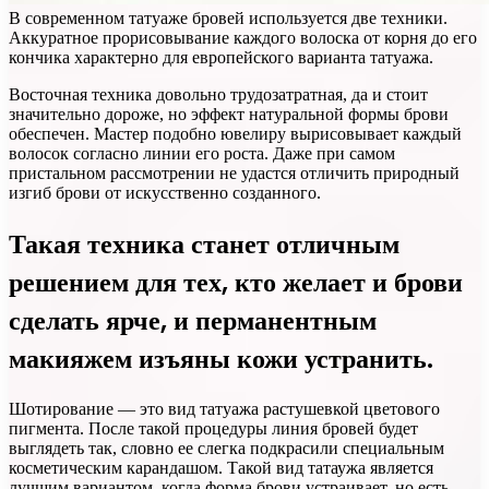
В современном татуаже бровей используется две техники.
Аккуратное прорисовывание каждого волоска от корня до его
кончика характерно для европейского варианта татуажа.
Восточная техника довольно трудозатратная, да и стоит
значительно дороже, но эффект натуральной формы брови
обеспечен. Мастер подобно ювелиру вырисовывает каждый
волосок согласно линии его роста. Даже при самом
пристальном рассмотрении не удастся отличить природный
изгиб брови от искусственно созданного.
Такая техника станет отличным
решением для тех, кто желает и брови
сделать ярче, и перманентным
макияжем изъяны кожи устранить.
Шотирование — это вид татуажа растушевкой цветового
пигмента. После такой процедуры линия бровей будет
выглядеть так, словно ее слегка подкрасили специальным
косметическим карандашом. Такой вид татаужа является
лучшим вариантом, когда форма брови устраивает, но есть