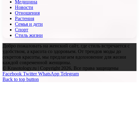
Медицина
Новости
Отношения
Растения
Семья и дети
Спорт
Стиль жизни
Добро пожаловать на женский сайт, где стиль встречается с
удобством, а красота со здоровьем. От трендов моды до
секретов красоты, мы предлагаем вдохновение для жизни
каждой современной женщины.
© Krasotology.ru | Copyright 2026, Все права защищены
Facebook
Twitter
WhatsApp
Telegram
Back to top button