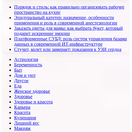
Порядок и стиль: как правильно организовать рабочее
пространство на кухне
Эпидуральный катетер: назначение, особенности
применения и роль в современной анестезиологии
Заказать цветы для мамы: как выбрать букет, который
подарит искренние эмоции
Платформенные СУБД: роль систем управления базами
данных в современной ИТ-инфраструктуре
Стучит, колет или замирает: показания к УЗИ сердца
Астрология
Беременность
Быт
Дом и уют
Другое
Еда
Женское здоровье
Здоровье
Здоровье и красота
Карьера
Красота
Кулинария
Лишний вес
Макияж