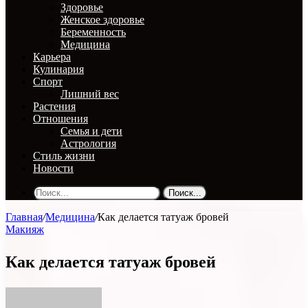
Здоровье
Женское здоровье
Беременность
Медицина
Карьера
Кулинария
Спорт
Лишний вес
Растения
Отношения
Семья и дети
Астрология
Стиль жизни
Новости
Поиск...
Главная
/
Медицина
/
Как делается татуаж бровей
Макияж
Как делается татуаж бровей