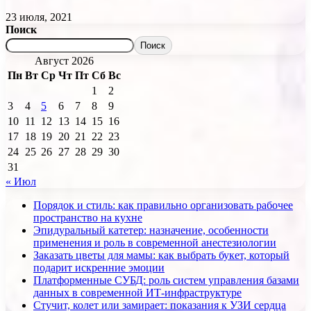
23 июля, 2021
Поиск
Поиск
Август 2026
Пн
Вт
Ср
Чт
Пт
Сб
Вс
1
2
3
4
5
6
7
8
9
10
11
12
13
14
15
16
17
18
19
20
21
22
23
24
25
26
27
28
29
30
31
« Июл
Порядок и стиль: как правильно организовать рабочее
пространство на кухне
Эпидуральный катетер: назначение, особенности
применения и роль в современной анестезиологии
Заказать цветы для мамы: как выбрать букет, который
подарит искренние эмоции
Платформенные СУБД: роль систем управления базами
данных в современной ИТ-инфраструктуре
Стучит, колет или замирает: показания к УЗИ сердца