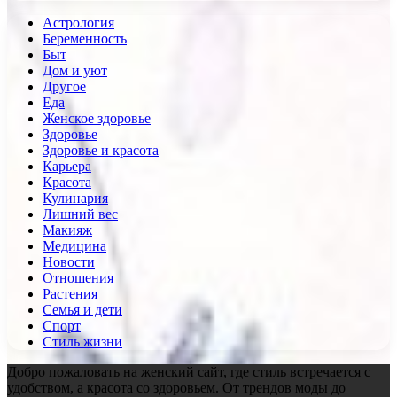
Астрология
Беременность
Быт
Дом и уют
Другое
Еда
Женское здоровье
Здоровье
Здоровье и красота
Карьера
Красота
Кулинария
Лишний вес
Макияж
Медицина
Новости
Отношения
Растения
Семья и дети
Спорт
Стиль жизни
Добро пожаловать на женский сайт, где стиль встречается с
удобством, а красота со здоровьем. От трендов моды до