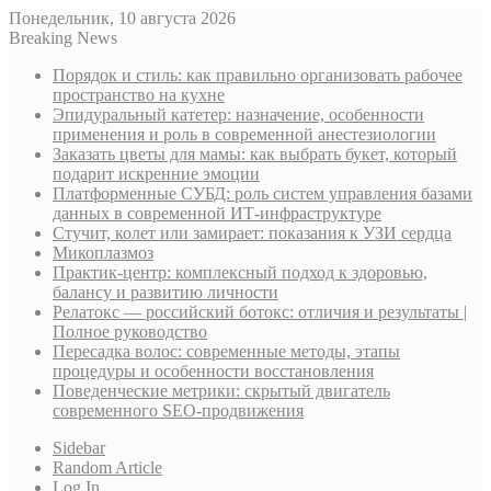
Понедельник, 10 августа 2026
Breaking News
Порядок и стиль: как правильно организовать рабочее
пространство на кухне
Эпидуральный катетер: назначение, особенности
применения и роль в современной анестезиологии
Заказать цветы для мамы: как выбрать букет, который
подарит искренние эмоции
Платформенные СУБД: роль систем управления базами
данных в современной ИТ-инфраструктуре
Стучит, колет или замирает: показания к УЗИ сердца
Микоплазмоз
Практик-центр: комплексный подход к здоровью,
балансу и развитию личности
Релатокс — российский ботокс: отличия и результаты |
Полное руководство
Пересадка волос: современные методы, этапы
процедуры и особенности восстановления
Поведенческие метрики: скрытый двигатель
современного SEO-продвижения
Sidebar
Random Article
Log In