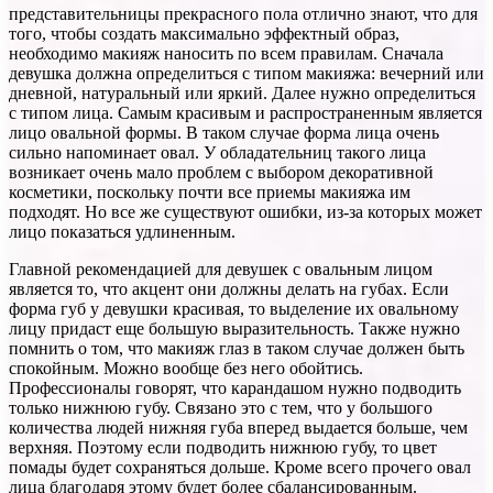
представительницы прекрасного пола отлично знают, что для
того, чтобы создать максимально эффектный образ,
необходимо макияж наносить по всем правилам. Сначала
девушка должна определиться с типом макияжа: вечерний или
дневной, натуральный или яркий. Далее нужно определиться
с типом лица. Самым красивым и распространенным является
лицо овальной формы. В таком случае форма лица очень
сильно напоминает овал. У обладательниц такого лица
возникает очень мало проблем с выбором декоративной
косметики, поскольку почти все приемы макияжа им
подходят. Но все же существуют ошибки, из-за которых может
лицо показаться удлиненным.
Главной рекомендацией для девушек с овальным лицом
является то, что акцент они должны делать на губах. Если
форма губ у девушки красивая, то выделение их овальному
лицу придаст еще большую выразительность. Также нужно
помнить о том, что макияж глаз в таком случае должен быть
спокойным. Можно вообще без него обойтись.
Профессионалы говорят, что карандашом нужно подводить
только нижнюю губу. Связано это с тем, что у большого
количества людей нижняя губа вперед выдается больше, чем
верхняя. Поэтому если подводить нижнюю губу, то цвет
помады будет сохраняться дольше. Кроме всего прочего овал
лица благодаря этому будет более сбалансированным.