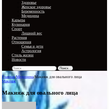
Здоровье
Женское здоровье
Беременность
Медицина
Карьера
Кулинария
Спорт
Лишний вес
Растения
Отношения
Семья и дети
Астрология
Стиль жизни
Новости
Поиск...
Главная
/
Медицина
/
Макияж для овального лица
Макияж
Макияж для овального лица