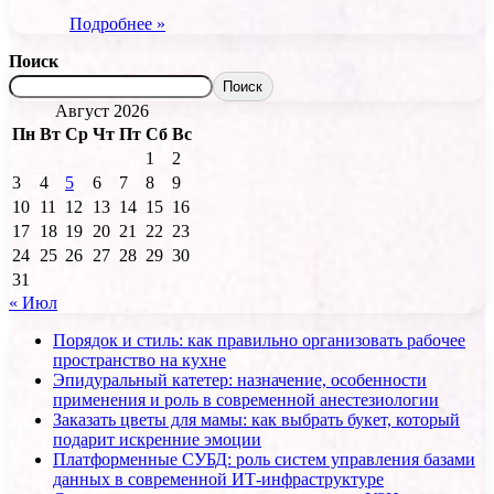
Подробнее »
Поиск
Поиск
Август 2026
Пн
Вт
Ср
Чт
Пт
Сб
Вс
1
2
3
4
5
6
7
8
9
10
11
12
13
14
15
16
17
18
19
20
21
22
23
24
25
26
27
28
29
30
31
« Июл
Порядок и стиль: как правильно организовать рабочее
пространство на кухне
Эпидуральный катетер: назначение, особенности
применения и роль в современной анестезиологии
Заказать цветы для мамы: как выбрать букет, который
подарит искренние эмоции
Платформенные СУБД: роль систем управления базами
данных в современной ИТ-инфраструктуре