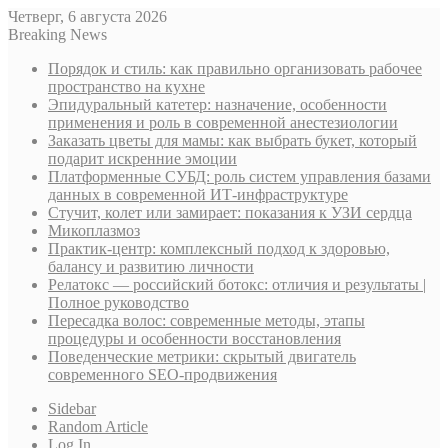
Четверг, 6 августа 2026
Breaking News
Порядок и стиль: как правильно организовать рабочее
пространство на кухне
Эпидуральный катетер: назначение, особенности
применения и роль в современной анестезиологии
Заказать цветы для мамы: как выбрать букет, который
подарит искренние эмоции
Платформенные СУБД: роль систем управления базами
данных в современной ИТ-инфраструктуре
Стучит, колет или замирает: показания к УЗИ сердца
Микоплазмоз
Практик-центр: комплексный подход к здоровью,
балансу и развитию личности
Релатокс — российский ботокс: отличия и результаты |
Полное руководство
Пересадка волос: современные методы, этапы
процедуры и особенности восстановления
Поведенческие метрики: скрытый двигатель
современного SEO-продвижения
Sidebar
Random Article
Log In