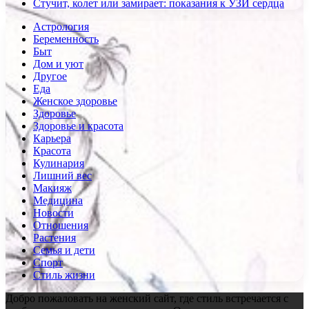
Стучит, колет или замирает: показания к УЗИ сердца
Астрология
Беременность
Быт
Дом и уют
Другое
Еда
Женское здоровье
Здоровье
Здоровье и красота
Карьера
Красота
Кулинария
Лишний вес
Макияж
Медицина
Новости
Отношения
Растения
Семья и дети
Спорт
Стиль жизни
Добро пожаловать на женский сайт, где стиль встречается с